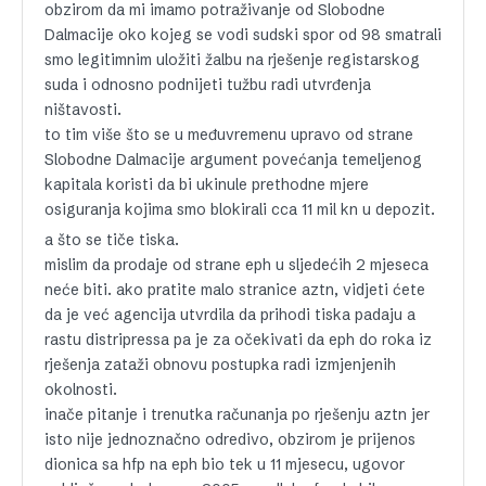
obzirom da mi imamo potraživanje od Slobodne
Dalmacije oko kojeg se vodi sudski spor od 98 smatrali
smo legitimnim uložiti žalbu na rješenje registarskog
suda i odnosno podnijeti tužbu radi utvrđenja
ništavosti.
to tim više što se u međuvremenu upravo od strane
Slobodne Dalmacije argument povećanja temeljenog
kapitala koristi da bi ukinule prethodne mjere
osiguranja kojima smo blokirali cca 11 mil kn u depozit.
a što se tiče tiska.
mislim da prodaje od strane eph u sljedećih 2 mjeseca
neće biti. ako pratite malo stranice aztn, vidjeti ćete
da je već agencija utvrdila da prihodi tiska padaju a
rastu distripressa pa je za očekivati da eph do roka iz
rješenja zataži obnovu postupka radi izmjenjenih
okolnosti.
inače pitanje i trenutka računanja po rješenju aztn jer
isto nije jednoznačno odredivo, obzirom je prijenos
dionica sa hfp na eph bio tek u 11 mjesecu, ugovor