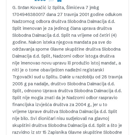
G. Srđan Kovačić iz Splita, Šimićeva 7 jmbg
1704946380017 dana 27 travnja 2001 godine odlukom
Nadzornog odbora društva Slobodna Dalmacija d.d.
Split imenovan je za jedinog člana uprava društva
Slobodna Dalmacija d.d. Split na vrijeme od četiri (4)
godine. Nakon isteka njegova mandata pa sve do
održavanja sporne Glavne skupštine društva Slobodna
Dalmacija d.d. Split, Nadzorni odbor istoga društva
nije imenovao novu upravu ili produžio istoj mandat, a
niti je o tome obaviješten nadležni registarski
Trgovački sud u Splitu. Dakle u razdoblju od 28 travnja
2005 g pa nadalje, društvo Slobodna Dalmacija d.d.
Split, odnosno Uprava društva Slobodna Dalmacija d.d.
Split nije mogla znati da je Nadzorni odbor raspravio
financijska izvješća društva za 2004 g, jer u to
vrijeme Uprave društva Slobodna Dalmacija d.d. Split
nije bilo. Svi dioničari nisu sudjelovali na glavnoj
skupštini društva Slobodna Dalmacija d.d. Split a što je
razvidno iz str 15 Zapisnika Glavne skupštine Slobodne