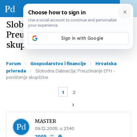
Slobodna Dalmacija:
Preuzimanje EPH – poništenje
skupštine
›
›
Forum
Gospodarstvo i financije
Hrvatska
›
privreda
Slobodna Dalmacija: Preuzimanje EPH –
poništenje skupštine
1
2
MASTER
09.12.2005. u 21:40
2005