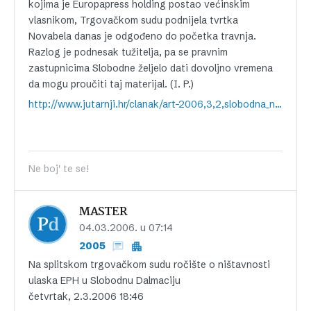
kojima je Europapress holding postao većinskim
vlasnikom, Trgovačkom sudu podnijela tvrtka
Novabela danas je odgođeno do početka travnja.
Razlog je podnesak tužitelja, pa se pravnim
zastupnicima Slobodne željelo dati dovoljno vremena
da mogu proučiti taj materijal. (I. P.)
http://www.jutarnji.hr/clanak/art-2006,3,2,slobodna_novabela,14679.jl
Ne boj' te se!
MASTER
04.03.2006. u 07:14
2005
Na splitskom trgovačkom sudu ročište o ništavnosti
ulaska EPH u Slobodnu Dalmaciju
četvrtak, 2.3.2006 18:46