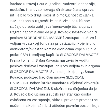
istekao u travnju 2005. godine. Nadzorni odbor nije,
međutim, imenovao novoga direktora-člana uprave,
niti je bilo tko drugi iskoristio mogućnost iz članka
245. Zakona o trgovačkim društvima da u hitnom
slučaju od suda zahtijeva imenovanje člana uprave.
Uzgred napominjemo da je g. Kovačić nastavio voditi
poslove SLOBODNE DALMACIJE i zastupati društvo i
voljom Hrvatskog fonda za privatizaciju, koje je bilo
dioničarom/ovlaštenikom na dionicama koje su činile
preko 98% temeljnog kapitala SLOBODNE DALMACIJE.
Prema tome, g. Srđan Kovačić nastavio je voditi
poslove društva i zastupati društvo voljom svih organa
SLOBODNE DALMACIJE. Sve radnje koje je g. Srđan
Kovačić poduzeo kao član uprave SLOBODNE
DALMACIJE nakon isteka mandata u cijelosti obvezuju
SLOBODNU DALMACIJU. S obzirom na činjenicu da je
g. Kovačić bio upisan u sudski registar kao osoba
ovlaštena za zastupanje, nitko u pravnom prometu ne
može ni na koji način biti oštećen pravnim poslom koje