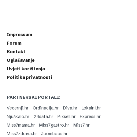
Impressum
Forum
Kontakt
Oglašavanje
Uvjeti korištenja
Politika privatnosti
PARTNERSKI PORTALI:
Vecernji.hr
Ordinacija.hr
Diva.hr
Lokalni.hr
Njuškalo.hr
24sata.hr
Pixsell.hr
Express.hr
Miss7mama.hr
Miss7gastro.hr
Miss7.hr
Miss7zdrava.hr
Joomboos.hr