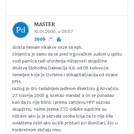
MASTER
10.01.2006. u 09:57
2005
doista nemam nikakve veze sa eph.
činjenica je samo da se pred trgovačkim sudom u splitu
vodi parnica radi utvrđenja ništavosti skupštine
društva Slobodna Dalmacija d.d. od 08 kolovoza
temeljem koje je izvršena i dokapitalizacija od strane
EPH.
razlog je što tadašnjem jedinom direktoru g Kovačiću
27 travnja 2005 g istekao mandat a on se ponašao
kao da to nije bitno i prema zahtjevu HFP sazvao
skupštinu. naime prema ZTD odluke supštine su
ništave ako ju je sazvala osoba koja za to nije bila
ovlaštena osim ako su bili pristuni svi dioničari, što u
konkretnom slučaju nisu.