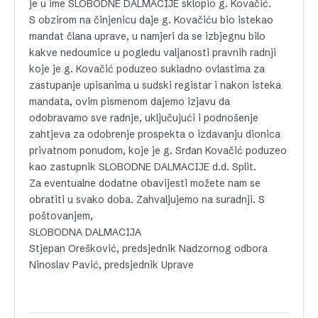
je u ime SLOBODNE DALMACIJE sklopio g. Kovačić.
S obzirom na činjenicu daje g. Kovačiću bio istekao
mandat člana uprave, u namjeri da se izbjegnu bilo
kakve nedoumice u pogledu valjanosti pravnih radnji
koje je g. Kovačić poduzeo sukladno ovlastima za
zastupanje upisanima u sudski registar i nakon isteka
mandata, ovim pismenom dajemo izjavu da
odobravamo sve radnje, uključujući i podnošenje
zahtjeva za odobrenje prospekta o izdavanju dionica
privatnom ponudom, koje je g. Srđan Kovačić poduzeo
kao zastupnik SLOBODNE DALMACIJE d.d. Split.
Za eventualne dodatne obavijesti možete nam se
obratiti u svako doba. Zahvaljujemo na suradnji. S
poštovanjem,
SLOBODNA DALMACIJA
Stjepan Orešković, predsjednik Nadzornog odbora
Ninoslav Pavić, predsjednik Uprave