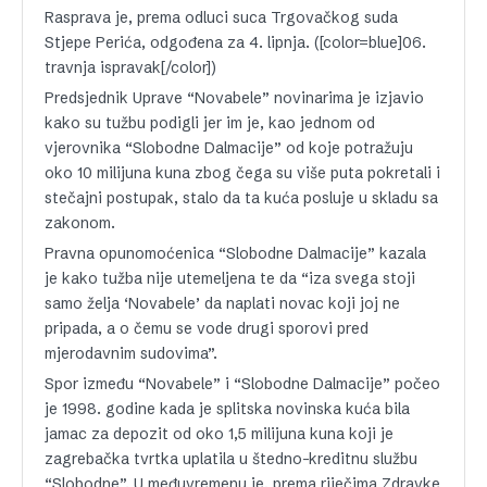
Rasprava je, prema odluci suca Trgovačkog suda
Stjepe Perića, odgođena za 4. lipnja. ([color=blue]06.
travnja ispravak[/color])
Predsjednik Uprave “Novabele” novinarima je izjavio
kako su tužbu podigli jer im je, kao jednom od
vjerovnika “Slobodne Dalmacije” od koje potražuju
oko 10 milijuna kuna zbog čega su više puta pokretali i
stečajni postupak, stalo da ta kuća posluje u skladu sa
zakonom.
Pravna opunomoćenica “Slobodne Dalmacije” kazala
je kako tužba nije utemeljena te da “iza svega stoji
samo želja ‘Novabele’ da naplati novac koji joj ne
pripada, a o čemu se vode drugi sporovi pred
mjerodavnim sudovima”.
Spor između “Novabele” i “Slobodne Dalmacije” počeo
je 1998. godine kada je splitska novinska kuća bila
jamac za depozit od oko 1,5 milijuna kuna koji je
zagrebačka tvrtka uplatila u štedno-kreditnu službu
“Slobodne”. U međuvremenu je, prema riječima Zdravke