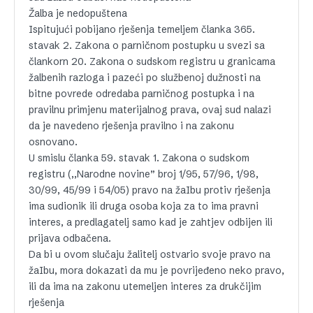
Žalba je nedopuštena
Ispitujući pobijano rješenja temeljem članka 365.
stavak 2. Zakona o parničnom postupku u svezi sa
člankorn 20. Zakona o sudskom registru u granicama
žalbenih razloga i pazeći po službenoj dužnosti na
bitne povrede odredaba parničnog postupka i na
pravilnu primjenu materijalnog prava, ovaj sud nalazi
da je navedeno rješenja pravilno i na zakonu
osnovano.
U smislu članka 59. stavak 1. Zakona o sudskom
registru (,,Narodne novine” broj 1/95, 57/96, 1/98,
30/99, 45/99 i 54/05) pravo na žaIbu protiv rješenja
ima sudionik ili druga osoba koja za to ima pravni
interes, a predlagatelj samo kad je zahtjev odbijen ili
prijava odbačena.
Da bi u ovom slučaju žalitelj ostvario svoje pravo na
žaIbu, mora dokazati da mu je povrijeđeno neko pravo,
ili da ima na zakonu utemeljen interes za drukčijim
rješenja