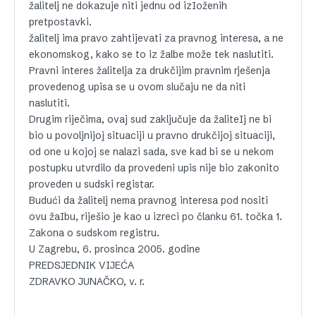
žalitelj ne dokazuje niti jednu od izIoženih
pretpostavki.
žalitelj ima pravo zahtijevati za pravnog interesa, a ne
ekonomskog, kako se to iz žalbe može tek naslutiti.
Pravni interes žalitelja za drukčijim pravnim rješenja
provedenog upisa se u ovom slučaju ne da niti
naslutiti.
Drugim riječima, ovaj sud zaključuje da žaliteIj ne bi
bio u povoljnijoj situaciji u pravno drukčijoj situaciji,
od one u kojoj se nalazi sada, sve kad bi se u nekom
postupku utvrdilo da provedeni upis nije bio zakonito
proveden u sudski registar.
Budući da žalitelj nema pravnog interesa pod nositi
ovu žaIbu, riješio je kao u izreci po članku 61. točka 1.
Zakona o sudskom registru.
U Zagrebu, 6. prosinca 2005. godine
PREDSJEDNIK VIJEĆA
ZDRAVKO JUNAČKO, v. r.