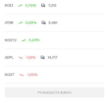
0,79%
7,213
KOEI
0,99%
5,491
ATGR
0,24%
KODT2
-1,16%
14,717
ADPL
-1,56%
KODT
POGLEDAJTE BURZU