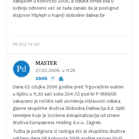
zaključen u kolovozu 2005, a odluka fonda bila u
svibnju odnosno već se tada zanalo da je postignut
dogovor hfp/eph o kupnji slobodne dalmacije
Ne boj' te se!
MASTER
27.02.2006. u 11:25
2005
Dana 02 ožujka 2006 godine pred Trgovačkim sudom
u Splitu u 11,30 sati soba 204 /II posl br P-1888/05
zakazano je ročište radi utvrđenja ništavosti odluka
glavne skupštine društva Slobodna Dalmacija d.d. Split
temeljem koje je izvršena dokapitalizacija od strane
društva Europapress Holding d.o.o. Zagreb.
Tužba je podignuta iz razloga što je skupštinu društva
održanu dana 08 kolovoza 2005 godine sazvao bivši