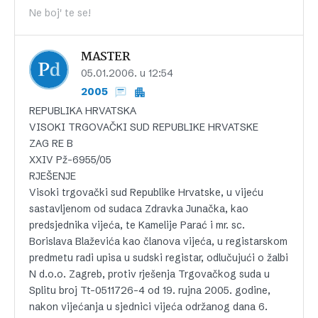
Ne boj' te se!
MASTER
05.01.2006. u 12:54
2005
REPUBLIKA HRVATSKA
VISOKI TRGOVAČKI SUD REPUBLIKE HRVATSKE
ZAG RE B
XXIV Pž-6955/05
RJEŠENJE
Visoki trgovački sud Republike Hrvatske, u vijeću
sastavljenom od sudaca Zdravka Junačka, kao
predsjednika vijeća, te Kamelije Parać i mr. sc.
Borislava Blaževića kao članova vijeća, u registarskom
predmetu radi upisa u sudski registar, odlučujući o žalbi
N d.o.o. Zagreb, protiv rješenja Trgovačkog suda u
Splitu broj Tt-0511726-4 od 19. rujna 2005. godine,
nakon vijećanja u sjednici vijeća održanog dana 6.