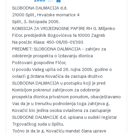
2005
SLOBODNA DALMACIJA d.d.
21000 Split, Hrvatske mornarice 4
Split, 3. listopada 2005.
KOMISIJA ZA VRIJEDNOSNE PAPIRE RH G. Miljenko
Fičor, predsjednik Bogovićeva 1a 10000 Zagreb
Na posl.br. Klasa: 450-08/05-01/393
PREDMET: SLOBODNA DALMACIJA – zahtjev za
odobrenje prospekta o izdavanju dionica
Poštovani gospodine Fičor,
U povodu Vašeg upita od 26. rujna 2005. godine o
ovlasti g.Srđana Kovačića da zastupa društvo
SLOBODNA DALMACIJA u postupku koji je pred
Komisijom pokrenut zahtjevom za odobrenje
prospekta dionica privatnom ponudom, obavještavamo
Vas da je u trenutku podnošenja toga zahtjeva g.
Kovačić bio jedina osoba ovlaštena za zastupanje
SLOBODNE DALMACIJE d.d. upisana u sudski registar
Trgovačkog suda u Splitu.
Točno je da je g. Kovačiću mandat člana uprave