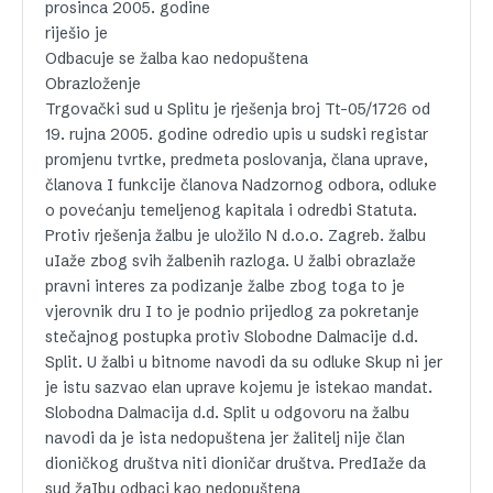
prosinca 2005. godine
riješio je
Odbacuje se žalba kao nedopuštena
Obrazloženje
Trgovački sud u Splitu je rješenja broj Tt-05/1726 od
19. rujna 2005. godine odredio upis u sudski registar
promjenu tvrtke, predmeta poslovanja, člana uprave,
članova I funkcije članova Nadzornog odbora, odluke
o povećanju temeljenog kapitala i odredbi Statuta.
Protiv rješenja žalbu je uložilo N d.o.o. Zagreb. žalbu
uIaže zbog svih žalbenih razloga. U žalbi obrazlaže
pravni interes za podizanje žalbe zbog toga to je
vjerovnik dru I to je podnio prijedlog za pokretanje
stečajnog postupka protiv Slobodne Dalmacije d.d.
Split. U žalbi u bitnome navodi da su odluke Skup ni jer
je istu sazvao elan uprave kojemu je istekao mandat.
Slobodna Dalmacija d.d. Split u odgovoru na žalbu
navodi da je ista nedopuštena jer žalitelj nije član
dioničkog društva niti dioničar društva. PredIaže da
sud žaIbu odbaci kao nedopuštena