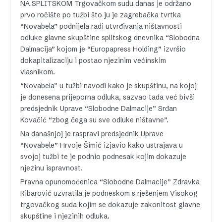
NA SPLITSKOM Trgovačkom sudu danas je održano
prvo ročište po tužbi što ju je zagrebačka tvrtka
“Novabela” podnijela radi utvrđivanja ništavnosti
odluke glavne skupštine splitskog dnevnika “Slobodna
Dalmacija” kojom je “Europapress Holding” izvršio
dokapitalizaciju i postao njezinim većinskim
vlasnikom.
“Novabela” u tužbi navodi kako je skupštinu, na kojoj
je donesena prijeporna odluka, sazvao tada već bivši
predsjednik Uprave “Slobodne Dalmacije” Srđan
Kovačić “zbog čega su sve odluke ništavne”.
Na današnjoj je raspravi predsjednik Uprave
“Novabele” Hrvoje Šimić izjavio kako ustrajava u
svojoj tužbi te je podnio podnesak kojim dokazuje
njezinu ispravnost.
Pravna opunomoćenica “Slobodne Dalmacije” Zdravka
Ribarović uzvratila je podneskom s rješenjem Visokog
trgovačkog suda kojim se dokazuje zakonitost glavne
skupštine i njezinih odluka.