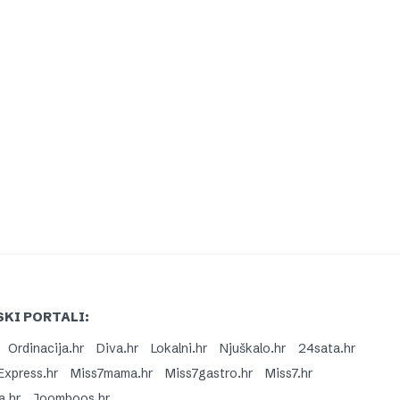
KI PORTALI:
Ordinacija.hr
Diva.hr
Lokalni.hr
Njuškalo.hr
24sata.hr
Express.hr
Miss7mama.hr
Miss7gastro.hr
Miss7.hr
a.hr
Joomboos.hr