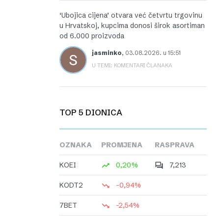
‘Ubojica cijena’ otvara već četvrtu trgovinu
u Hrvatskoj, kupcima donosi širok asortiman
od 6.000 proizvoda
jasminko
,
03.08.2026. u 15:51
U TEMI: KOMENTARI ČLANAKA
TOP 5 DIONICA
OZNAKA
PROMJENA
RASPRAVA
KOEI
0,20%
7,213
KODT2
-0,94%
7BET
-2,54%