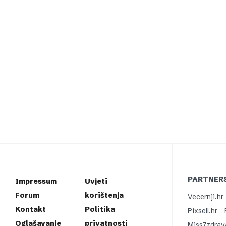
PARTNERS
Impressum
Uvjeti
Forum
korištenja
Vecernji.hr
Kontakt
Politika
Pixsell.hr
Oglašavanje
privatnosti
Miss7zdrav