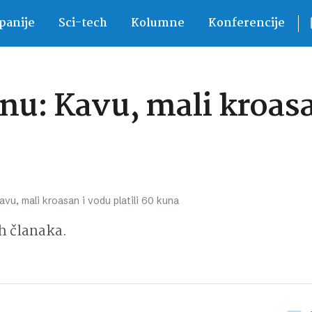
anije
Sci-tech
Kolumne
Konferencije
nu: Kavu, mali kroasan
vu, mali kroasan i vodu platili 60 kuna
h članaka.