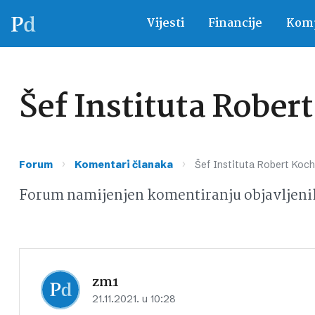
Vijesti
Financije
Komp
Šef Instituta Rober
›
›
Forum
Komentari članaka
Šef Instituta Robert Koch
Forum namijenjen komentiranju objavljeni
zm1
21.11.2021. u 10:28