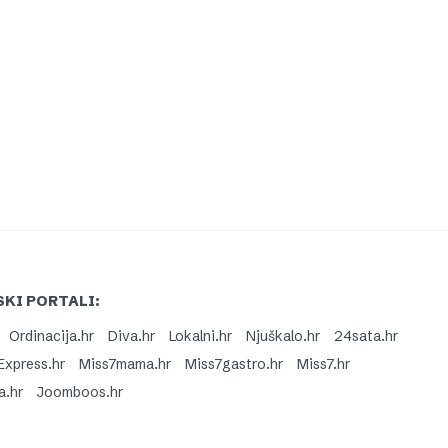
KI PORTALI:
Ordinacija.hr
Diva.hr
Lokalni.hr
Njuškalo.hr
24sata.hr
Express.hr
Miss7mama.hr
Miss7gastro.hr
Miss7.hr
a.hr
Joomboos.hr