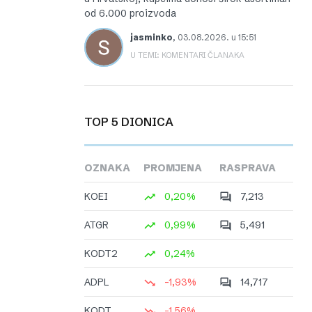
od 6.000 proizvoda
jasminko
,
03.08.2026. u 15:51
U TEMI: KOMENTARI ČLANAKA
TOP 5 DIONICA
OZNAKA
PROMJENA
RASPRAVA
KOEI
0,20%
7,213
ATGR
0,99%
5,491
KODT2
0,24%
ADPL
-1,93%
14,717
KODT
-1,56%