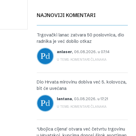
NAJNOVIJI KOMENTARI
Trgovački lanac zatvara 50 poslovnica, dio
radnika je već dobilo otkaz
anlaser
,
06.08.2026. u 07:14
U TEMI: KOMENTARI ČLANAKA
Dio Hrvata mirovinu dobiva već 5. kolovoza,
bit će uvećana
lantana
,
03.08.2026. u 17:21
U TEMI: KOMENTARI ČLANAKA
‘Ubojica cijena’ otvara već četvrtu trgovinu
u Hrvatskoj, kupcima donosi širok asortiman