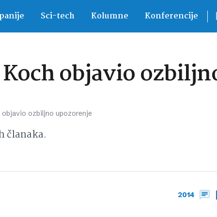
anije
Sci-tech
Kolumne
Konferencije
t Koch objavio ozbilj
 objavio ozbiljno upozorenje
h članaka.
2014