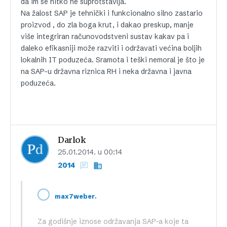
da im se nitko ne suprotstavlja.
Na žalost SAP je tehnički i funkcionalno silno zastario
proizvod , do zla boga krut, i dakao preskup, manje
više integriran računovodstveni sustav kakav pa i
daleko efikasniji može razviti i održavati većina boljih
lokalnih IT poduzeća. Sramota i teški nemoral je što je
na SAP-u državna riznica RH i neka državna i javna
poduzeća.
Darlok
25.01.2014. u 00:14
2014
,
max7weber
Za godišnje iznose održavanja SAP-a koje ta