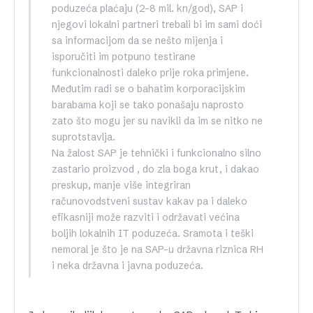
poduzeća plaćaju (2-8 mil. kn/god), SAP i
njegovi lokalni partneri trebali bi im sami doći
sa informacijom da se nešto mijenja i
isporučiti im potpuno testirane
funkcionalnosti daleko prije roka primjene.
Međutim radi se o bahatim korporacijskim
barabama koji se tako ponašaju naprosto
zato što mogu jer su navikli da im se nitko ne
suprotstavlja.
Na žalost SAP je tehnički i funkcionalno silno
zastario proizvod , do zla boga krut, i dakao
preskup, manje više integriran
računovodstveni sustav kakav pa i daleko
efikasniji može razviti i održavati većina
boljih lokalnih IT poduzeća. Sramota i teški
nemoral je što je na SAP-u državna riznica RH
i neka državna i javna poduzeća.