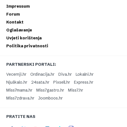
Impressum
Forum
Kontakt
Oglašavanje
Uvjeti korištenja
Politika privatnosti
PARTNERSKI PORTALI:
Vecernji.hr
Ordinacija.hr
Diva.hr
Lokalni.hr
Njuškalo.hr
24sata.hr
Pixsell.hr
Express.hr
Miss7mama.hr
Miss7gastro.hr
Miss7.hr
Miss7zdrava.hr
Joomboos.hr
PRATITE NAS