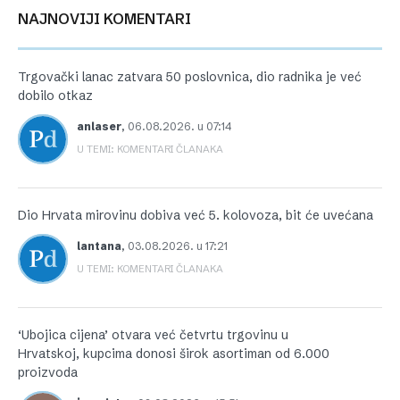
NAJNOVIJI KOMENTARI
Trgovački lanac zatvara 50 poslovnica, dio radnika je već
dobilo otkaz
anlaser
,
06.08.2026. u 07:14
U TEMI: KOMENTARI ČLANAKA
Dio Hrvata mirovinu dobiva već 5. kolovoza, bit će uvećana
lantana
,
03.08.2026. u 17:21
U TEMI: KOMENTARI ČLANAKA
‘Ubojica cijena’ otvara već četvrtu trgovinu u
Hrvatskoj, kupcima donosi širok asortiman od 6.000
proizvoda