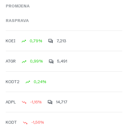
PROMJENA
RASPRAVA
0,79%
7,213
KOEI
0,99%
5,491
ATGR
0,24%
KODT2
-1,16%
14,717
ADPL
-1,56%
KODT