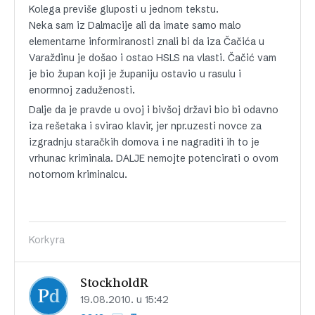
Kolega previše gluposti u jednom tekstu.
Neka sam iz Dalmacije ali da imate samo malo
elementarne informiranosti znali bi da iza Čačića u
Varaždinu je došao i ostao HSLS na vlasti. Čačić vam
je bio župan koji je županiju ostavio u rasulu i
enormnoj zaduženosti.
Dalje da je pravde u ovoj i bivšoj državi bio bi odavno
iza rešetaka i svirao klavir, jer npr.uzesti novce za
izgradnju staračkih domova i ne nagraditi ih to je
vrhunac kriminala. DALJE nemojte potencirati o ovom
notornom kriminalcu.
Korkyra
StockholdR
19.08.2010. u 15:42