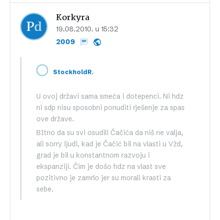
Korkyra
19.08.2010. u 15:32
2009
,
StockholdR
U ovoj državi sama smeća i dotepenci. Ni hdz
ni sdp nisu sposobni ponuditi rješenje za spas
ove države.
BItno da su svi osudili Čačića da niš ne valja,
ali sorry ljudi, kad je Čačić bil na vlasti u Vžd,
grad je bil u konstantnom razvoju i
ekspanziji. Čim je došo hdz na vlast sve
pozitivno je zamrlo jer su morali krasti za
sebe.