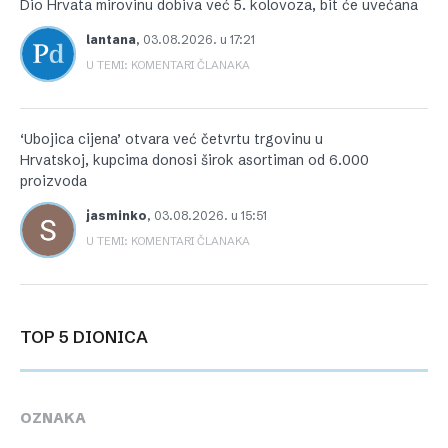
Dio Hrvata mirovinu dobiva već 5. kolovoza, bit će uvećana
lantana
,
03.08.2026. u 17:21
U TEMI: KOMENTARI ČLANAKA
‘Ubojica cijena’ otvara već četvrtu trgovinu u
Hrvatskoj, kupcima donosi širok asortiman od 6.000
proizvoda
jasminko
,
03.08.2026. u 15:51
U TEMI: KOMENTARI ČLANAKA
TOP 5 DIONICA
OZNAKA