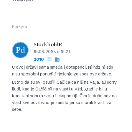
Korkyra
StockholdR
19.08.2010. u 15:21
2010
U ovoj državi sama smeća i dotepenci. Ni hdz ni sdp
nisu sposobni ponuditi rješenje za spas ove države.
BItno da su svi osudili Čačića da niš ne valja, ali sorry
ljudi, kad je Čačić bil na vlasti u Vžd, grad je bil u
konstantnom razvoju i ekspanziji. Čim je došo hdz na
vlast sve pozitivno je zamrlo jer su morali krasti za
sebe.