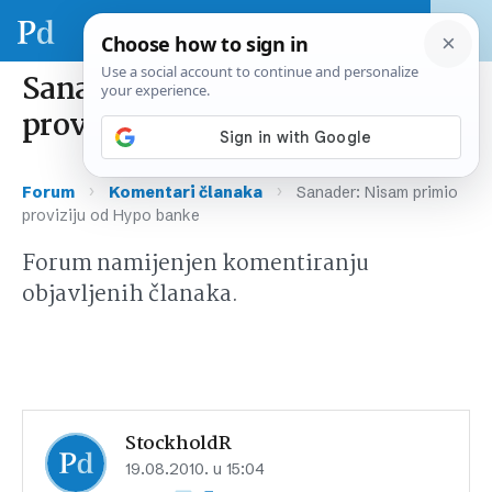
Sanader: Nisam primio
proviziju od Hypo banke
›
›
Forum
Komentari članaka
Sanader: Nisam primio
proviziju od Hypo banke
Forum namijenjen komentiranju
objavljenih članaka.
StockholdR
19.08.2010. u 15:04