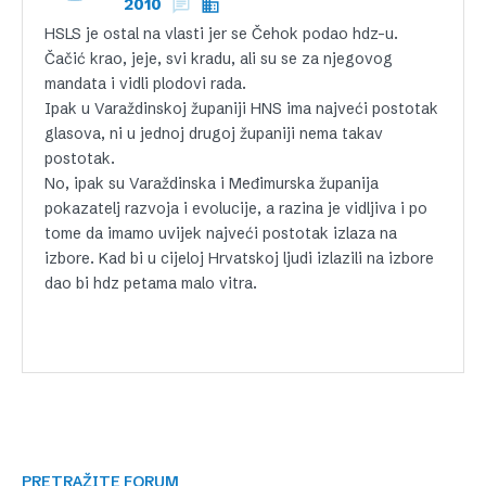
2010
HSLS je ostal na vlasti jer se Čehok podao hdz-u.
Čačić krao, jeje, svi kradu, ali su se za njegovog
mandata i vidli plodovi rada.
Ipak u Varaždinskoj županiji HNS ima najveći postotak
glasova, ni u jednoj drugoj županiji nema takav
postotak.
No, ipak su Varaždinska i Međimurska županija
pokazatelj razvoja i evolucije, a razina je vidljiva i po
tome da imamo uvijek najveći postotak izlaza na
izbore. Kad bi u cijeloj Hrvatskoj ljudi izlazili na izbore
dao bi hdz petama malo vitra.
PRETRAŽITE FORUM