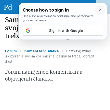
Samsung izdao upozorenje
svojim korisnicima, pažnju bi
trebali obratiti i drugi
›
›
Forum
Komentari članaka
Samsung izdao
upozorenje svojim korisnicima, pažnju bi trebali obratiti i
drugi
Forum namijenjen komentiranju
objavljenih članaka.