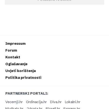
Impressum
Forum
Kontakt
Oglašavanje
Uvjeti korištenja
Politika privatnosti
PARTNERSKI PORTALI:
Vecernji.hr
Ordinacija.hr
Diva.hr
Lokalni.hr
Njuškalo.hr
24sata.hr
Pixsell.hr
Express.hr