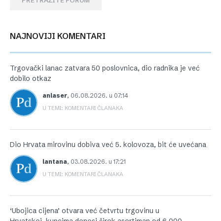
PRETRAŽITE FORUM
NAJNOVIJI KOMENTARI
Trgovački lanac zatvara 50 poslovnica, dio radnika je već
dobilo otkaz
anlaser
,
06.08.2026. u 07:14
U TEMI: KOMENTARI ČLANAKA
Dio Hrvata mirovinu dobiva već 5. kolovoza, bit će uvećana
lantana
,
03.08.2026. u 17:21
U TEMI: KOMENTARI ČLANAKA
‘Ubojica cijena’ otvara već četvrtu trgovinu u