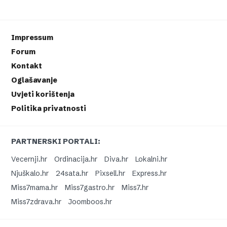
Impressum
Forum
Kontakt
Oglašavanje
Uvjeti korištenja
Politika privatnosti
PARTNERSKI PORTALI:
Vecernji.hr
Ordinacija.hr
Diva.hr
Lokalni.hr
Njuškalo.hr
24sata.hr
Pixsell.hr
Express.hr
Miss7mama.hr
Miss7gastro.hr
Miss7.hr
Miss7zdrava.hr
Joomboos.hr