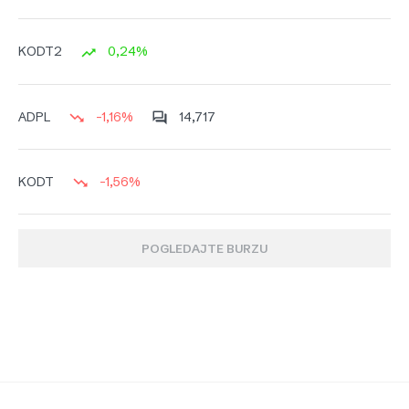
0,24%
KODT2
-1,16%
14,717
ADPL
-1,56%
KODT
POGLEDAJTE BURZU