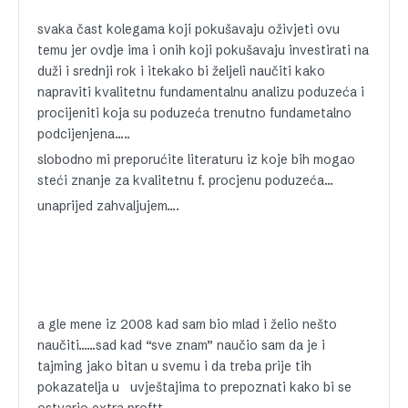
svaka čast kolegama koji pokušavaju oživjeti ovu
temu jer ovdje ima i onih koji pokušavaju investirati na
duži i srednji rok i itekako bi željeli naučiti kako
napraviti kvalitetnu fundamentalnu analizu poduzeća i
procijeniti koja su poduzeća trenutno fundametalno
podcijenjena…..
slobodno mi preporućite literaturu iz koje bih mogao
steći znanje za kvalitetnu f. procjenu poduzeća…
unaprijed zahvaljujem….
a gle mene iz 2008 kad sam bio mlad i želio nešto
naučiti……sad kad “sve znam” naučio sam da je i
tajming jako bitan u svemu i da treba prije tih
pokazatelja u uvještajima to prepoznati kako bi se
ostvario extra proftt…….