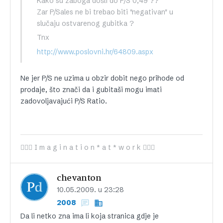
Kako su zaboga došli do P/S 0,49 ??
Zar P/Sales ne bi trebao biti "negativan" u
slučaju ostvarenog gubitka ?
Tnx
http://www.poslovni.hr/64809.aspx
Ne jer P/S ne uzima u obzir dobit nego prihode od
prodaje, što znači da i gubitaši mogu imati
zadovoljavajući P/S Ratio.
 I m a g i n a t i o n * a t * w o r k 
chevanton
10.05.2009. u 23:28
2008
Da li netko zna ima li koja stranica gdje je