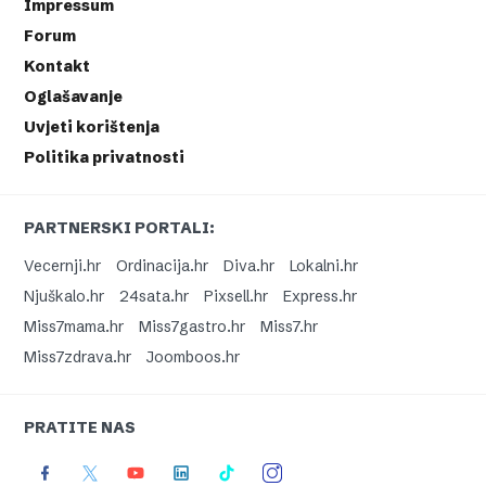
Impressum
Forum
Kontakt
Oglašavanje
Uvjeti korištenja
Politika privatnosti
PARTNERSKI PORTALI:
Vecernji.hr
Ordinacija.hr
Diva.hr
Lokalni.hr
Njuškalo.hr
24sata.hr
Pixsell.hr
Express.hr
Miss7mama.hr
Miss7gastro.hr
Miss7.hr
Miss7zdrava.hr
Joomboos.hr
PRATITE NAS