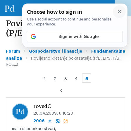
Povijesno kretanje pokazatelja
(P/E, EPS, P/B, ROE…)
›
›
Forum
Gospodarstvo i financije
Fundamentalna
›
analiza
Povijesno kretanje pokazatelja (P/E, EPS, P/B,
ROE…)
1
2
3
4
5
rovadC
20.04.2009. u 18:20
2006
malo si pobrkao stvari,