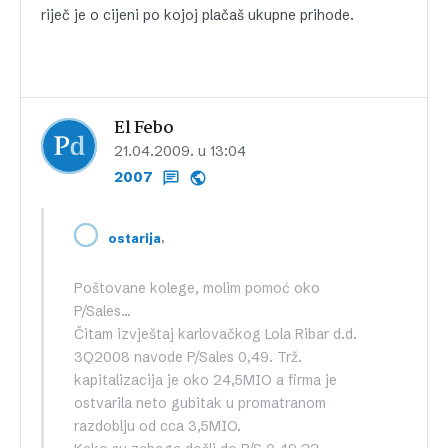
riječ je o cijeni po kojoj plačaš ukupne prihode.
El Febo
21.04.2009. u 13:04
2007
,
ostarija
Poštovane kolege, molim pomoć oko
P/Sales…
Čitam izvještaj karlovačkog Lola Ribar d.d.
3Q2008 navode P/Sales 0,49. Trž.
kapitalizacija je oko 24,5MIO a firma je
ostvarila neto gubitak u promatranom
razdoblju od cca 3,5MIO.