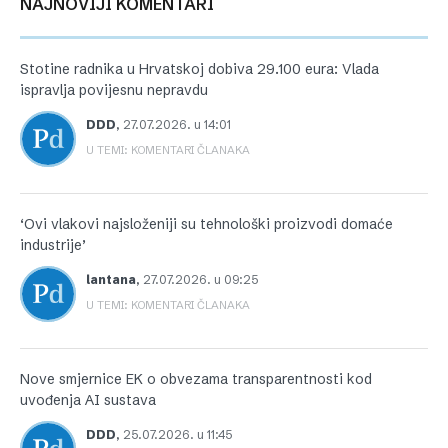
NAJNOVIJI KOMENTARI
Stotine radnika u Hrvatskoj dobiva 29.100 eura: Vlada
ispravlja povijesnu nepravdu
DDD
,
27.07.2026. u 14:01
U TEMI: KOMENTARI ČLANAKA
‘Ovi vlakovi najsloženiji su tehnološki proizvodi domaće
industrije’
lantana
,
27.07.2026. u 09:25
U TEMI: KOMENTARI ČLANAKA
Nove smjernice EK o obvezama transparentnosti kod
uvođenja AI sustava
DDD
,
25.07.2026. u 11:45