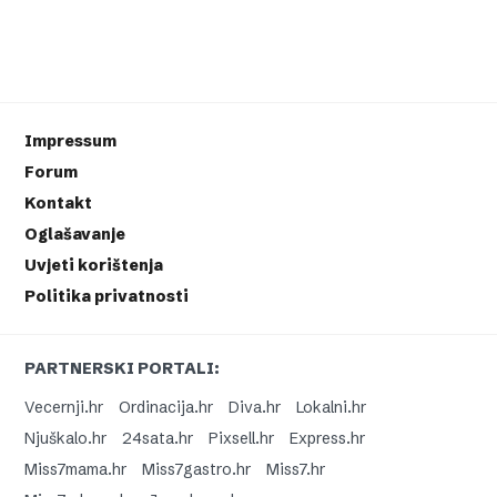
Impressum
Forum
Kontakt
Oglašavanje
Uvjeti korištenja
Politika privatnosti
PARTNERSKI PORTALI:
Vecernji.hr
Ordinacija.hr
Diva.hr
Lokalni.hr
Njuškalo.hr
24sata.hr
Pixsell.hr
Express.hr
Miss7mama.hr
Miss7gastro.hr
Miss7.hr