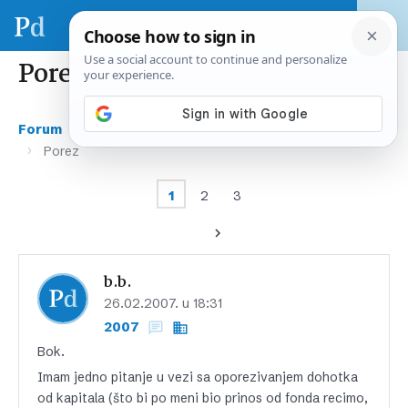
Porez
›
›
Forum
Gospodarstvo i financije
Opće financije
›
Porez
1
2
3
b.b.
26.02.2007. u 18:31
2007
Bok.
Imam jedno pitanje u vezi sa oporezivanjem dohotka
od kapitala (što bi po meni bio prinos od fonda recimo,