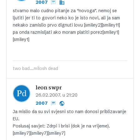
2007
stvarno malo cudno pitanje za “novoga”. nemoj se
ljutiti jer ti to govori neko ko je isto novi, ali ja sam
nekako zamislio prvo dignuti lovu [smiley2][smiley11]
pa onda razmisljati ako moram platiti porez[smiley1]
[smiley1]
two bad....milosh dead
leon swpr
26.02.2007. u 21:20
2007
Ja mislio da su svi svjesni sto nam donosi priblizavanje
EU.
Poslusaj savjet: Zdrpi i brisi (dok je na vrijeme).
[smiley7][smiley7][smiley7]