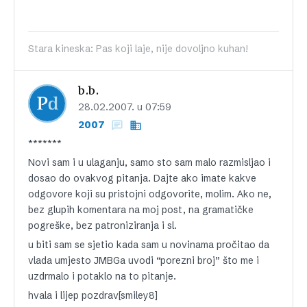
Stara kineska: Pas koji laje, nije dovoljno kuhan!
b.b.
28.02.2007. u 07:59
2007
*******
Novi sam i u ulaganju, samo sto sam malo razmisljao i
dosao do ovakvog pitanja. Dajte ako imate kakve
odgovore koji su pristojni odgovorite, molim. Ako ne,
bez glupih komentara na moj post, na gramatičke
pogreške, bez patroniziranja i sl.
u biti sam se sjetio kada sam u novinama pročitao da
vlada umjesto JMBGa uvodi “porezni broj” što me i
uzdrmalo i potaklo na to pitanje.
hvala i lijep pozdrav[smiley8]