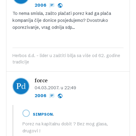
2006
To nema smisla, zašto plačati porez kad ga plača
kompanija čije donice posjedujemo? Dvostruko
oporezivanje, vrag odnija sdp…
Herbos d.d. - lider u zaštiti bilja sa više od 62. godine
tradicije
force
04.03.2007. u 22:49
2006
,
SIMPSON
Porez na kapitalnu dobit ? Bez mog glasa,
drugovi !