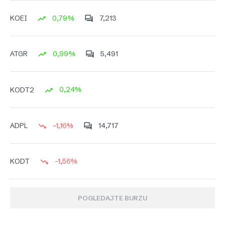
0,79%
7,213
KOEI
0,99%
5,491
ATGR
0,24%
KODT2
-1,16%
14,717
ADPL
-1,56%
KODT
POGLEDAJTE BURZU