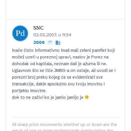
SNC
02.03.2007. u 11:34
2006
inače čisto informativno imaš mali zeleni pamflet koji
možeš uzeti u poreznoj upravi, naslov je Porez na
dohodak od kapitala, neznam dali je ažurna ili ne.
Uglavnom što se tiče JMBG-a on ostaje, ali uvodi se i
porezni broj preko kojeg će se evidentirati sve
transakcije, dakle apsolutno svu tvoju imovinu i
porijeklo imovine.
dok to ne zaživi ko je jamio jamijo je
All sharp price movements whether up or down are the
result of one or more professionals manipulating the