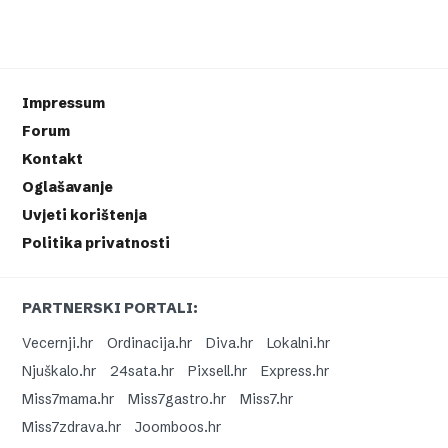
Impressum
Forum
Kontakt
Oglašavanje
Uvjeti korištenja
Politika privatnosti
PARTNERSKI PORTALI:
Vecernji.hr
Ordinacija.hr
Diva.hr
Lokalni.hr
Njuškalo.hr
24sata.hr
Pixsell.hr
Express.hr
Miss7mama.hr
Miss7gastro.hr
Miss7.hr
Miss7zdrava.hr
Joomboos.hr