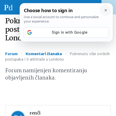
Pokrenuto više ovršnih
postupaka i 3 arbitraže u
Londonu
›
›
Forum
Komentari članaka
Pokrenuto više ovršnih
postupaka i 3 arbitraže u Londonu
Forum namijenjen komentiranju
objavljenih članaka.
renči