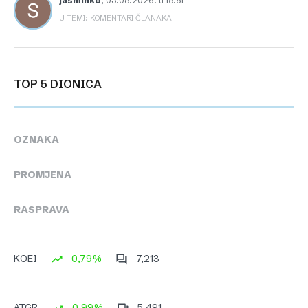
jasminko
,
03.08.2026. u 15:51
U TEMI: KOMENTARI ČLANAKA
TOP 5 DIONICA
OZNAKA
PROMJENA
RASPRAVA
0,79%
7,213
KOEI
0,99%
5,491
ATGR