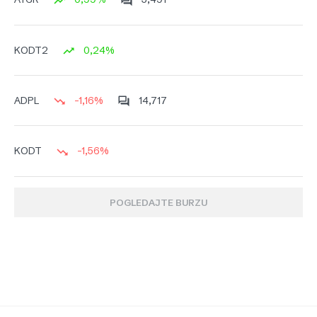
0,24%
KODT2
-1,16%
14,717
ADPL
-1,56%
KODT
POGLEDAJTE BURZU