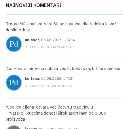
NAJNOVIJI KOMENTARI
Trgovački lanac zatvara 50 poslovnica, dio radnika je već
dobilo otkaz
anlaser
,
06.08.2026. u 07:14
U TEMI: KOMENTARI ČLANAKA
Dio Hrvata mirovinu dobiva već 5. kolovoza, bit će uvećana
lantana
,
03.08.2026. u 17:21
U TEMI: KOMENTARI ČLANAKA
‘Ubojica cijena’ otvara već četvrtu trgovinu u
Hrvatskoj, kupcima donosi širok asortiman od 6.000
proizvoda