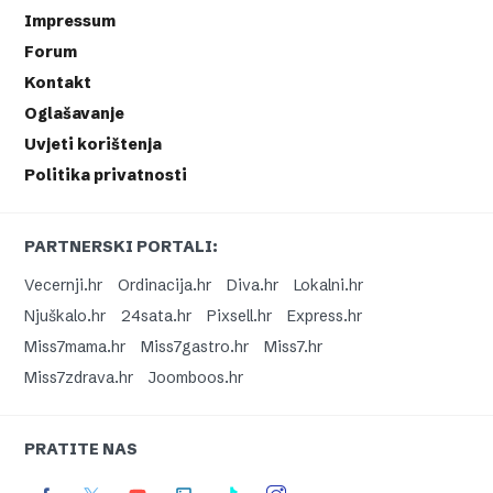
Impressum
Forum
Kontakt
Oglašavanje
Uvjeti korištenja
Politika privatnosti
PARTNERSKI PORTALI:
Vecernji.hr
Ordinacija.hr
Diva.hr
Lokalni.hr
Njuškalo.hr
24sata.hr
Pixsell.hr
Express.hr
Miss7mama.hr
Miss7gastro.hr
Miss7.hr
Miss7zdrava.hr
Joomboos.hr
PRATITE NAS