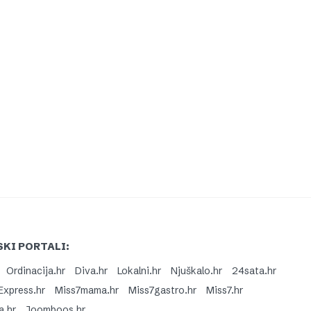
KI PORTALI:
Ordinacija.hr
Diva.hr
Lokalni.hr
Njuškalo.hr
24sata.hr
Express.hr
Miss7mama.hr
Miss7gastro.hr
Miss7.hr
a.hr
Joomboos.hr