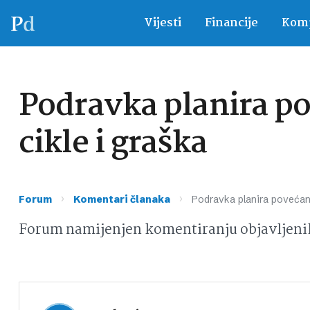
Vijesti
Financije
Komp
Podravka planira po
cikle i graška
›
›
Forum
Komentari članaka
Podravka planira povećanj
Forum namijenjen komentiranju objavljeni