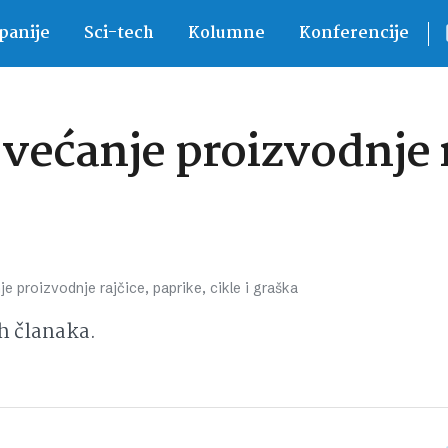
anije
Sci-tech
Kolumne
Konferencije
većanje proizvodnje r
e proizvodnje rajčice, paprike, cikle i graška
h članaka.