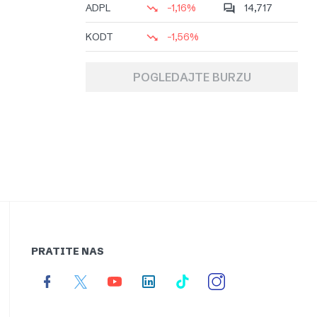
ADPL
-1,16%
14,717
KODT
-1,56%
POGLEDAJTE BURZU
PRATITE NAS