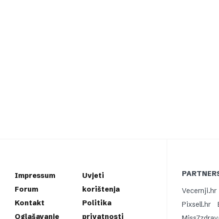
PARTNERS
Impressum
Uvjeti
Forum
korištenja
Vecernji.hr
Kontakt
Politika
Pixsell.hr
Oglašavanje
privatnosti
Miss7zdrav