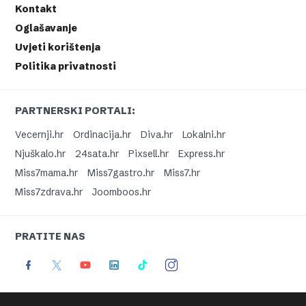
Kontakt
Oglašavanje
Uvjeti korištenja
Politika privatnosti
PARTNERSKI PORTALI:
Vecernji.hr
Ordinacija.hr
Diva.hr
Lokalni.hr
Njuškalo.hr
24sata.hr
Pixsell.hr
Express.hr
Miss7mama.hr
Miss7gastro.hr
Miss7.hr
Miss7zdrava.hr
Joomboos.hr
PRATITE NAS