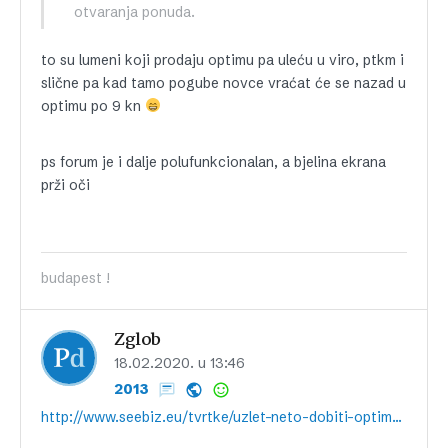
otvaranja ponuda.
to su lumeni koji prodaju optimu pa uleću u viro, ptkm i
slične pa kad tamo pogube novce vraćat će se nazad u
optimu po 9 kn
ps forum je i dalje polufunkcionalan, a bjelina ekrana
prži oči
budapest !
Zglob
18.02.2020. u 13:46
2013
http://www.seebiz.eu/tvrtke/uzlet-neto-dobiti-optima-telekoma-u-2019/225463/