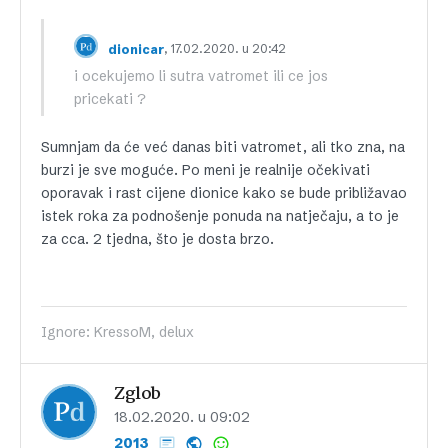
, 17.02.2020. u 20:42
dionicar
i ocekujemo li sutra vatromet ili ce jos
pricekati ?
Sumnjam da će već danas biti vatromet, ali tko zna, na
burzi je sve moguće. Po meni je realnije očekivati
oporavak i rast cijene dionice kako se bude približavao
istek roka za podnošenje ponuda na natječaju, a to je
za cca. 2 tjedna, što je dosta brzo.
Ignore: KressoM, delux
Zglob
18.02.2020. u 09:02
2013