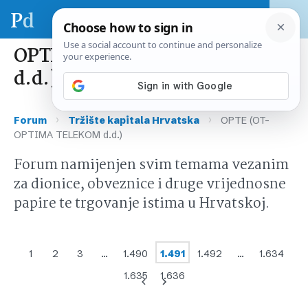
OPTE (OT-OPTIMA TELEKOM
d.d.)
›
›
Forum
Tržište kapitala Hrvatska
OPTE (OT-
OPTIMA TELEKOM d.d.)
Forum namijenjen svim temama vezanim
za dionice, obveznice i druge vrijednosne
papire te trgovanje istima u Hrvatskoj.
1
2
3
…
1.490
1.491
1.492
…
1.634
1.635
1.636