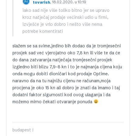
, 18.02.2020. u 10:19
tovarish
iako sad nije više toliko bitno jer se upravo
kroz natječaj prodaje većinski udio u firmi,
izvješće je vrlo dobro i nešto više nema
potrebe komentirati
slažem se sa svime,jedino bih dodao da je tromjesečni
prosjek sad već vjerojatno oko 7,8 kn ili više te da će
do dana zatvaranja natječaja tromjesečni prosjek
izgledno biti blizu 7,9-8 kn i to je najmanja cijena koju
onda mogu dobiti dioničari kod prodaje Optime.
naravno da na tu najnižu cijenu ne računam,moja
procjena je oko 15 kn ali dobro je znati da imamo i taj
dodatni faktor sigurnosti kod ovog ulaganja i da
možemo mirno čekati otvaranje ponuda
budapest !