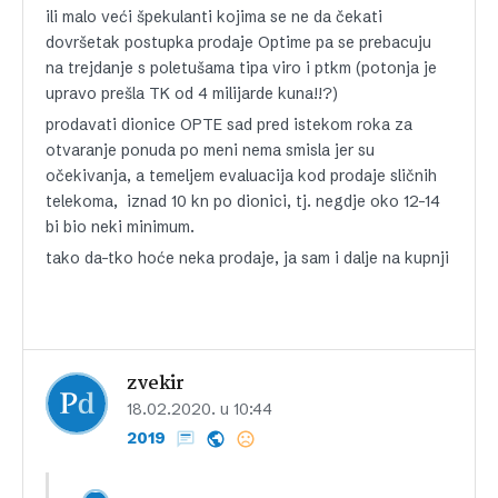
ili malo veći špekulanti kojima se ne da čekati
dovršetak postupka prodaje Optime pa se prebacuju
na trejdanje s poletušama tipa viro i ptkm (potonja je
upravo prešla TK od 4 milijarde kuna!!?)
prodavati dionice OPTE sad pred istekom roka za
otvaranje ponuda po meni nema smisla jer su
očekivanja, a temeljem evaluacija kod prodaje sličnih
telekoma, iznad 10 kn po dionici, tj. negdje oko 12-14
bi bio neki minimum.
tako da-tko hoće neka prodaje, ja sam i dalje na kupnji
zvekir
18.02.2020. u 10:44
2019