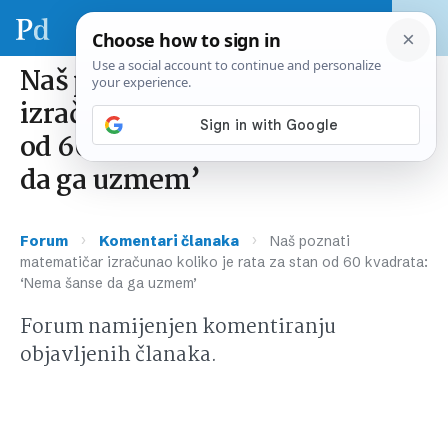
Naš poznati matematičar
izračunao koliko je rata za stan
od 60 kvadrata: ‘Nema šanse
da ga uzmem’
›
›
Forum
Komentari članaka
Naš poznati
matematičar izračunao koliko je rata za stan od 60 kvadrata:
‘Nema šanse da ga uzmem’
Forum namijenjen komentiranju
objavljenih članaka.