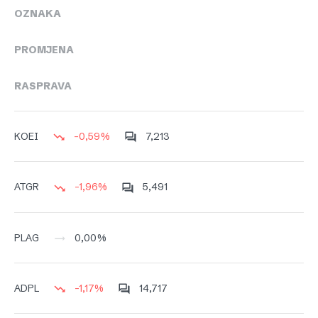
OZNAKA
PROMJENA
RASPRAVA
-0,59%
7,213
KOEI
-1,96%
5,491
ATGR
0,00%
PLAG
-1,17%
14,717
ADPL