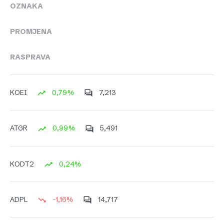
OZNAKA
PROMJENA
RASPRAVA
0,79%
7,213
KOEI
0,99%
5,491
ATGR
0,24%
KODT2
-1,16%
14,717
ADPL