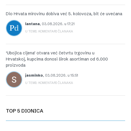
Dio Hrvata mirovinu dobiva već 5. kolovoza, bit će uvećana
lantana
,
03.08.2026. u 17:21
U TEMI: KOMENTARI ČLANAKA
‘Ubojica cijena’ otvara već četvrtu trgovinu u
Hrvatskoj, kupcima donosi širok asortiman od 6.000
proizvoda
jasminko
,
03.08.2026. u 15:51
U TEMI: KOMENTARI ČLANAKA
TOP 5 DIONICA