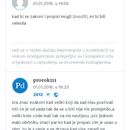
01.01.2018. u 14:58
kad bi se zakoni i propisi mogli izvoziti, mi bi bili
velesila
radi se o težem slučaju kleptomanije u kombinaciji sa
niskom inteligencijom. primjetljivi su i kompleksi niže
vrijednosti u ophođenju sa inozemnim hoštaplerima
prorok111
01.01.2018. u 19:23
2012
sta znac ezakoni kad veliki koji da sad nisu postivali
niti ce je od sada tak da se u biti nije nis promjenilo,a
veliki kolo vode mali tak na nis neutjecu ,sto jednom
malo obrtniku znaci par kn kad je propao cim je usao u
obrt ,to je s.ranje a ne drzava kad vise zaradi na