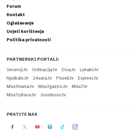
Forum
Kontakt
Oglašavanje
Uvjeti korištenja
Politika privatnosti
PARTNERSKI PORTALI:
Vecernji.hr
Ordinacija.hr
Diva.hr
Lokalni.hr
Njuškalo.hr
24sata.hr
Pixsell.hr
Express.hr
Miss7mama.hr
Miss7gastro.hr
Miss7.hr
Miss7zdrava.hr
Joomboos.hr
PRATITE NAS