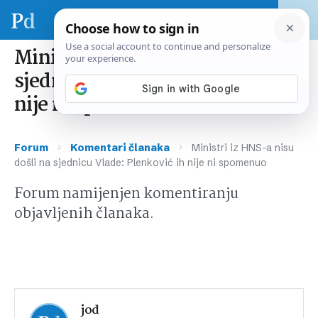
Ministri iz HNS-a nisu došli na
sjednicu Vlade: Plenković ih
nije ni spomenuo
›
›
Forum
Komentari članaka
Ministri iz HNS-a nisu
došli na sjednicu Vlade: Plenković ih nije ni spomenuo
Forum namijenjen komentiranju
objavljenih članaka.
jod