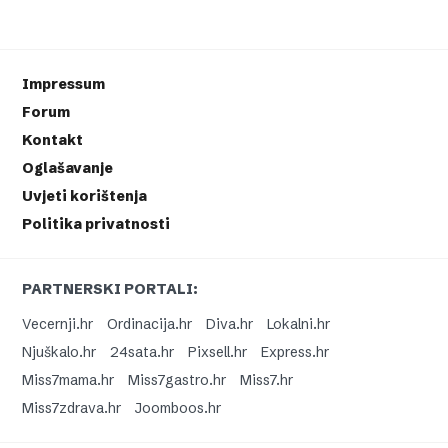
Impressum
Forum
Kontakt
Oglašavanje
Uvjeti korištenja
Politika privatnosti
PARTNERSKI PORTALI:
Vecernji.hr
Ordinacija.hr
Diva.hr
Lokalni.hr
Njuškalo.hr
24sata.hr
Pixsell.hr
Express.hr
Miss7mama.hr
Miss7gastro.hr
Miss7.hr
Miss7zdrava.hr
Joomboos.hr