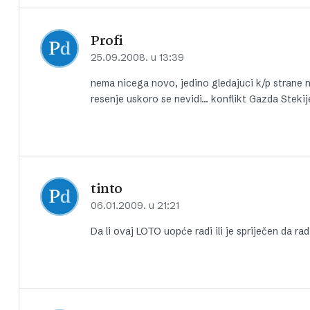
Profi
25.09.2008. u 13:39
nema nicega novo, jedino gledajuci k/p strane 
resenje uskoro se nevidi… konflikt Gazda Steki
tinto
06.01.2009. u 21:21
Da li ovaj LOTO uopće radi ili je spriječen da ra