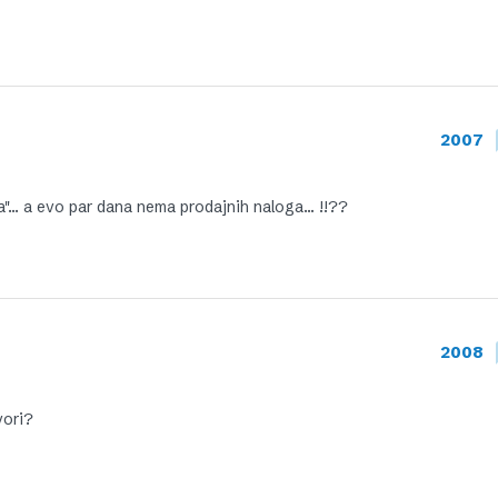
2007
ra"… a evo par dana nema prodajnih naloga… !!??
2008
vori?