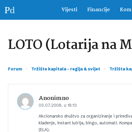
Vijesti
Financije
Komp
LOTO (Lotarija na 
›
›
Forum
Tržište kapitala – regija & svijet
Tržišta ka
Anonimno
03.07.2008. u 18:13
Akcionarsko društvo za organiziranje i priređiva
klađenje, instant lutrija, bingo, automati. Komp
(ELA).