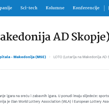
anije
Sci-tech
Kolumne
Konferencije
Makedonija AD Skopje
›
pitala – Makedonija (MSE)
LOTO (Lotarija na Makedonija AD 
nje igara na sreću i zabavnih igara. U ponudi imaju slijedeće: sport
anija je član World Lottery Association (WLA) i European Lottery As