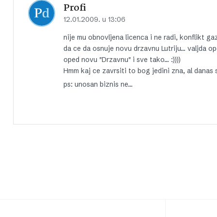
Profi
12.01.2009. u 13:06
nije mu obnovljena licenca i ne radi, konflikt g
da ce da osnuje novu drzavnu Lutriju… valjda op
oped novu "Drzavnu" i sve tako… :))))
Hmm kaj ce zavrsiti to bog jedini zna, al danas
ps: unosan biznis ne…