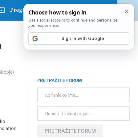
Pregled dana
)
Skopje)
PRETRAŽITE FORUM
sko
sociation
PRETRAŽITE FORUM