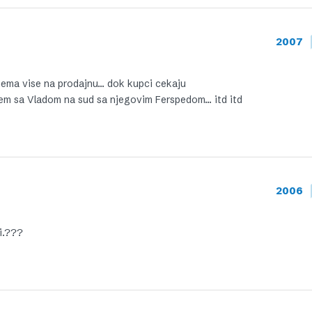
2007
nema vise na prodajnu… dok kupci cekaju
jem sa Vladom na sud sa njegovim Ferspedom… itd itd
2006
di.???