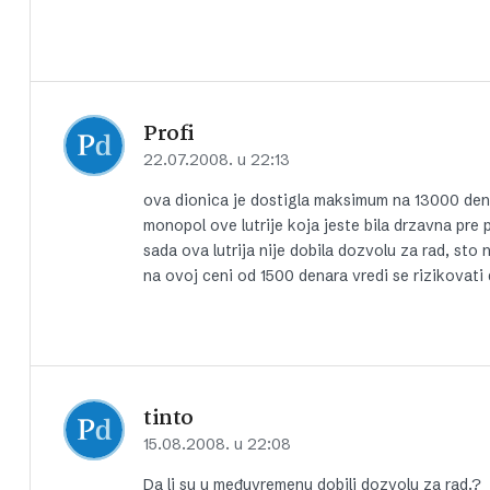
Profi
22.07.2008. u 22:13
ova dionica je dostigla maksimum na 13000 denar
monopol ove lutrije koja jeste bila drzavna pre 
sada ova lutrija nije dobila dozvolu za rad, st
na ovoj ceni od 1500 denara vredi se rizikovati
tinto
15.08.2008. u 22:08
Da li su u međuvremenu dobili dozvolu za rad.?