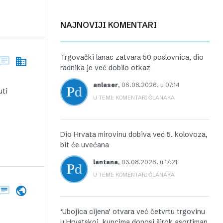
NAJNOVIJI KOMENTARI
Trgovački lanac zatvara 50 poslovnica, dio
radnika je već dobilo otkaz
anlaser
,
06.08.2026. u 07:14
uti
U TEMI: KOMENTARI ČLANAKA
Dio Hrvata mirovinu dobiva već 5. kolovoza,
bit će uvećana
lantana
,
03.08.2026. u 17:21
U TEMI: KOMENTARI ČLANAKA
‘Ubojica cijena’ otvara već četvrtu trgovinu
u Hrvatskoj, kupcima donosi širok asortiman