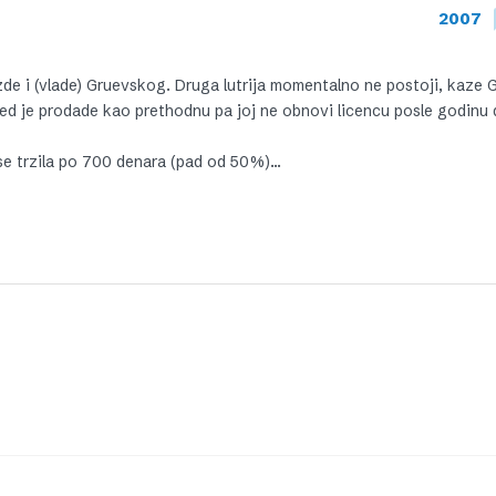
2007
azde i (vlade) Gruevskog. Druga lutrija momentalno ne postoji, kaze 
ed je prodade kao prethodnu pa joj ne obnovi licencu posle godinu 
 se trzila po 700 denara (pad od 50%)…