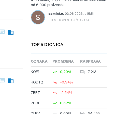
od 6.000 proizvoda
jasminko
,
03.08.2026. u 15:51
U TEMI: KOMENTARI ČLANAKA
TOP 5 DIONICA
OZNAKA
PROMJENA
RASPRAVA
KOEI
0,20%
7,213
KODT2
-0,94%
7BET
-2,54%
7POL
0,62%
DLKV
0,00%
34,455