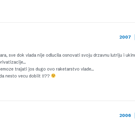
2007
a, sve dok vlada nije odlucila osnovati svoju drzavnu lutriju i ukin
privatizacije…
o nemoze trajati jos dugo ovo raketarstvo vlade…
 da nesto vecu dobiit !!??
2006