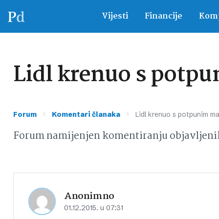
Vijesti
Financije
Komp
Lidl krenuo s potp
›
›
Forum
Komentari članaka
Lidl krenuo s potpunim m
Forum namijenjen komentiranju objavljeni
Anonimno
01.12.2015. u 07:31