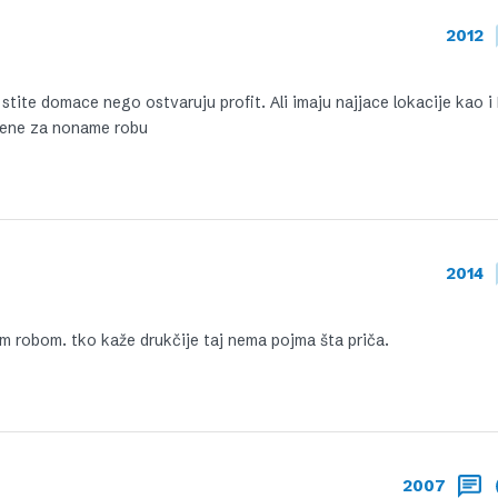
2012
 stite domace nego ostvaruju profit. Ali imaju najjace lokacije kao i
ijene za noname robu
2014
tnom robom. tko kaže drukčije taj nema pojma šta priča.
2007