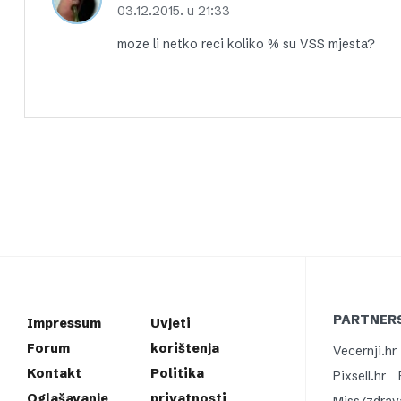
03.12.2015. u 21:33
moze li netko reci koliko % su VSS mjesta?
PARTNERS
Impressum
Uvjeti
Forum
korištenja
Vecernji.hr
Kontakt
Politika
Pixsell.hr
Oglašavanje
privatnosti