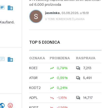
od 6.000 proizvoda
jasminko
,
03.08.2026. u 15:51
U TEMI: KOMENTARI ČLANAKA
 Kaufland.
TOP 5 DIONICA
OZNAKA
PROMJENA
RASPRAVA
KOEI
0,79%
7,213
ATGR
0,99%
5,491
KODT2
0,24%
ADPL
-1,16%
14,717
KODT
-1,56%