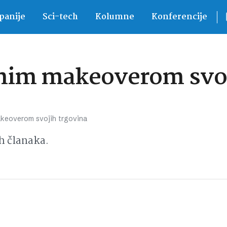
anije
Sci-tech
Kolumne
Konferencije
unim makeoverom svoj
akeoverom svojih trgovina
h članaka.