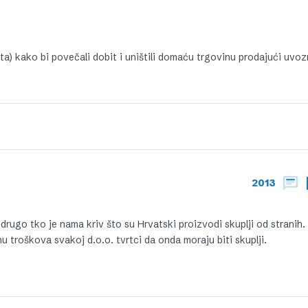
ta) kako bi povečali dobit i uništili domaću trgovinu prodajući uvo
2013
rugo tko je nama kriv što su Hrvatski proizvodi skuplji od stranih.
inu troškova svakoj d.o.o. tvrtci da onda moraju biti skuplji.