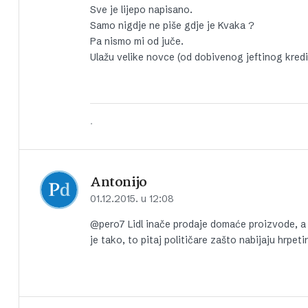
Sve je lijepo napisano.
Samo nigdje ne piše gdje je Kvaka ?
Pa nismo mi od juče.
Ulažu velike novce (od dobivenog jeftinog kredi
.
Antonijo
01.12.2015. u 12:08
@pero7 Lidl inače prodaje domaće proizvode, a d
je tako, to pitaj političare zašto nabijaju hrpet