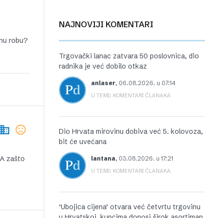
NAJNOVIJI KOMENTARI
znu robu?
Trgovački lanac zatvara 50 poslovnica, dio
radnika je već dobilo otkaz
anlaser
,
06.08.2026. u 07:14
U TEMI: KOMENTARI ČLANAKA
Dio Hrvata mirovinu dobiva već 5. kolovoza,
bit će uvećana
 A zašto
lantana
,
03.08.2026. u 17:21
U TEMI: KOMENTARI ČLANAKA
‘Ubojica cijena’ otvara već četvrtu trgovinu
u Hrvatskoj, kupcima donosi širok asortiman