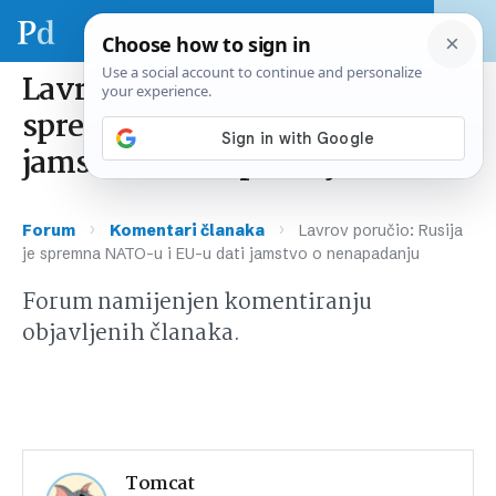
Lavrov poručio: Rusija je
spremna NATO-u i EU-u dati
jamstvo o nenapadanju
›
›
Forum
Komentari članaka
Lavrov poručio: Rusija
je spremna NATO-u i EU-u dati jamstvo o nenapadanju
Forum namijenjen komentiranju
objavljenih članaka.
Tomcat