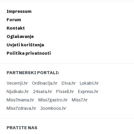
Impressum
Forum
Kontakt
Oglašavanje
Uvjeti korištenja
Politika privatnosti
PARTNERSKI PORTALI:
Vecernji.hr
Ordinacija.hr
Diva.hr
Lokalni.hr
Njuškalo.hr
24sata.hr
Pixsell.hr
Express.hr
Miss7mama.hr
Miss7gastro.hr
Miss7.hr
Miss7zdrava.hr
Joomboos.hr
PRATITE NAS