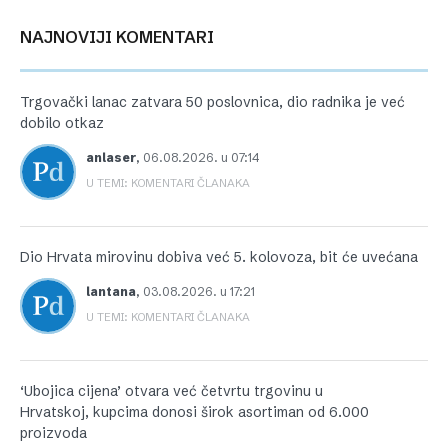
NAJNOVIJI KOMENTARI
Trgovački lanac zatvara 50 poslovnica, dio radnika je već
dobilo otkaz
anlaser
,
06.08.2026. u 07:14
U TEMI: KOMENTARI ČLANAKA
Dio Hrvata mirovinu dobiva već 5. kolovoza, bit će uvećana
lantana
,
03.08.2026. u 17:21
U TEMI: KOMENTARI ČLANAKA
‘Ubojica cijena’ otvara već četvrtu trgovinu u
Hrvatskoj, kupcima donosi širok asortiman od 6.000
proizvoda