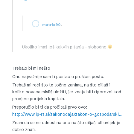
,
matrix90
Ukoliko imaš još kakvih pitanja – slobodno
Trebalo bi mi nešto
Ono najvažnije sam ti postao u prošlom postu.
Trebaš mi reći što te točno zanima, na što ciljaš i
koliko novaca misliš uložiti, jer znaju biti rigorozni kod
provjere porijekla kapitala.
Preporučio bi ti da pročitaš prvo ovo:
http://www.ip-rs.si/zakonodaja/zakon-o-gospodarskih-druzbah/
Znam da se ne odnosi na ono na što ciljaš, ali uvijek je
dobro znati.