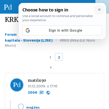
KRKG (Krka d.d. Novo Mesto)
›
›
Forum
Tržište kapitala – regija & svijet
Tržišta
›
kapitala – Slovenija (LJSE)
KRKG (Krka d.d. Novo
Mesto)
1
2
matrix90
31.12.2009. u 17:16
2006
,
megdan