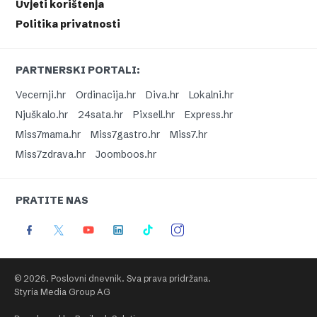
Uvjeti korištenja
Politika privatnosti
PARTNERSKI PORTALI:
Vecernji.hr
Ordinacija.hr
Diva.hr
Lokalni.hr
Njuškalo.hr
24sata.hr
Pixsell.hr
Express.hr
Miss7mama.hr
Miss7gastro.hr
Miss7.hr
Miss7zdrava.hr
Joomboos.hr
PRATITE NAS
© 2026. Poslovni dnevnik. Sva prava pridržana.
Styria Media Group AG