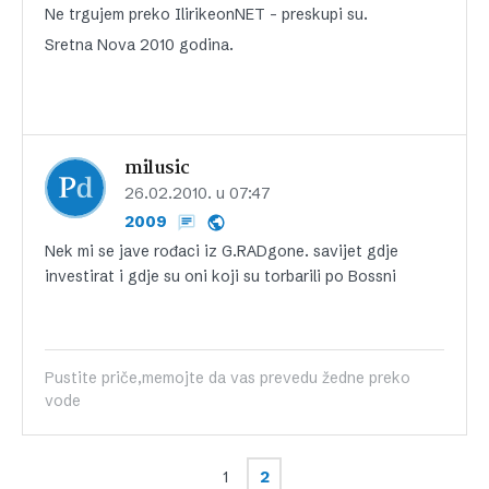
Ne trgujem preko IlirikeonNET – preskupi su.
Sretna Nova 2010 godina.
milusic
26.02.2010. u 07:47
2009
Nek mi se jave rođaci iz G.RADgone. savijet gdje
investirat i gdje su oni koji su torbarili po Bossni
Pustite priče,memojte da vas prevedu žedne preko
vode
1
2