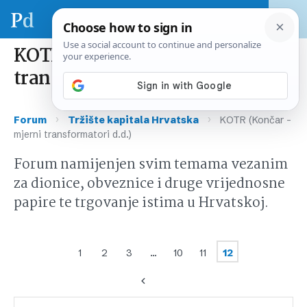
KOTR (Končar – mjerni
transformatori d.d.)
›
›
Forum
Tržište kapitala Hrvatska
KOTR (Končar –
mjerni transformatori d.d.)
Forum namijenjen svim temama vezanim
za dionice, obveznice i druge vrijednosne
papire te trgovanje istima u Hrvatskoj.
1
2
3
…
10
11
12