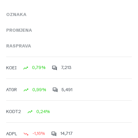
OZNAKA
PROMJENA
RASPRAVA
0,79%
7,213
KOEI
0,99%
5,491
ATGR
0,24%
KODT2
-1,16%
14,717
ADPL