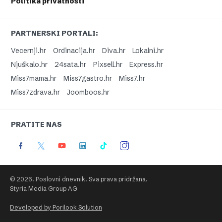
Politika privatnosti
PARTNERSKI PORTALI:
Vecernji.hr
Ordinacija.hr
Diva.hr
Lokalni.hr
Njuškalo.hr
24sata.hr
Pixsell.hr
Express.hr
Miss7mama.hr
Miss7gastro.hr
Miss7.hr
Miss7zdrava.hr
Joomboos.hr
PRATITE NAS
© 2026. Poslovni dnevnik. Sva prava pridržana.
Styria Media Group AG
Developed by Porilook Solution