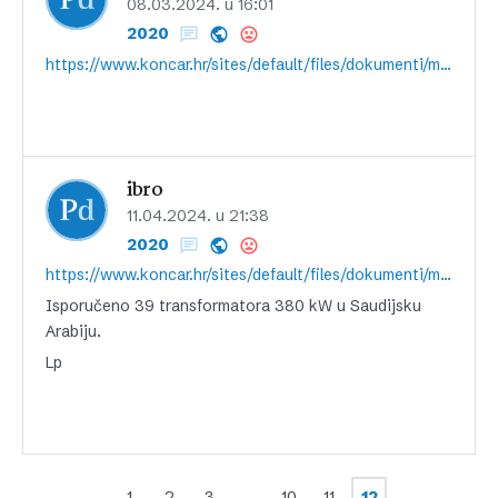
08.03.2024. u 16:01
2020
https://www.koncar.hr/sites/default/files/dokumenti/mediji/2024-03/Koncarevac_1494.pdf
ibro
11.04.2024. u 21:38
2020
https://www.koncar.hr/sites/default/files/dokumenti/mediji/2024-04/Koncarevac-ozujak-2024.pdf
Isporučeno 39 transformatora 380 kW u Saudijsku
Arabiju.
Lp
1
2
3
…
10
11
12