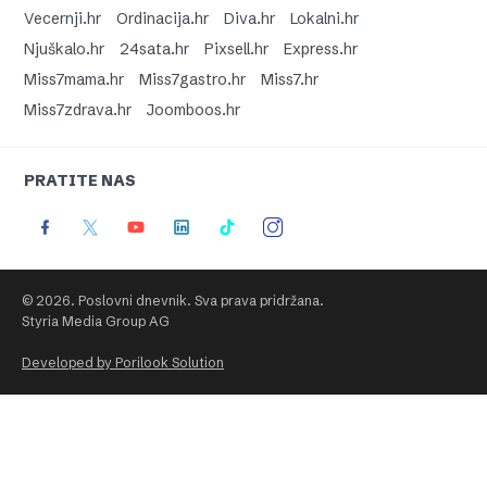
Vecernji.hr
Ordinacija.hr
Diva.hr
Lokalni.hr
Njuškalo.hr
24sata.hr
Pixsell.hr
Express.hr
Miss7mama.hr
Miss7gastro.hr
Miss7.hr
Miss7zdrava.hr
Joomboos.hr
PRATITE NAS
© 2026. Poslovni dnevnik. Sva prava pridržana.
Styria Media Group AG
Developed by Porilook Solution