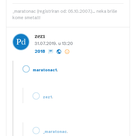
_maratonac (registriran od: 05.10.2007.)... neka briše
kome smeta!!!
zez1
31.07.2019. u 13:20
2018
,
maratonac1
,
zez1
,
_maratonac