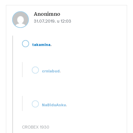
Anonimno
31.07.2019. u 12:03
,
takamina
,
crnlabud
,
NaBiduAsku
CROBEX 1930