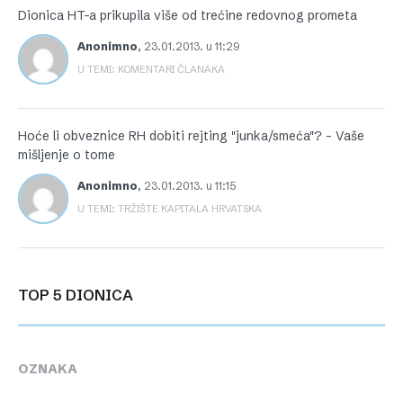
Dionica HT-a prikupila više od trećine redovnog prometa
Anonimno
,
23.01.2013. u 11:29
U TEMI: KOMENTARI ČLANAKA
Hoće li obveznice RH dobiti rejting "junka/smeća"? – Vaše
mišljenje o tome
Anonimno
,
23.01.2013. u 11:15
U TEMI: TRŽIŠTE KAPITALA HRVATSKA
TOP 5 DIONICA
OZNAKA