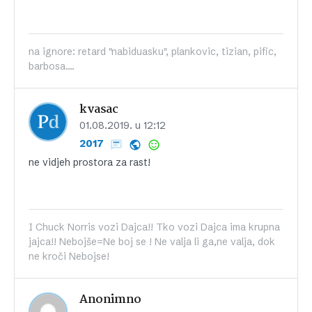
na ignore: retard "nabiduasku", plankovic, tizian, pific,
barbosa....
kvasac
01.08.2019. u 12:12
2017
ne vidjeh prostora za rast!
I Chuck Norris vozi Dajca!! Tko vozi Dajca ima krupna
jajca!! Nebojše=Ne boj se ! Ne valja li ga,ne valja, dok
ne kroči Nebojse!
Anonimno