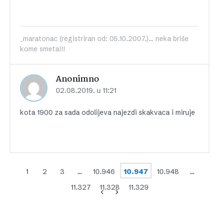
_maratonac (registriran od: 05.10.2007.)... neka briše
kome smeta!!!
Anonimno
02.08.2019. u 11:21
kota 1900 za sada odolijeva najezdi skakvaca i miruje
1
2
3
…
10.946
10.947
10.948
…
11.327
11.328
11.329