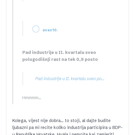
,
avax10
Pad industrije u II. kvartalu sveo
polugodišnji rast na tek 0,9 posto
Pad industrije u II. kvartalu sveo polugodišnji rast na tek 0,9 posto
Hmmmm…
Kolega, vijest nije dobra… to stoji, al dajte budite
ljubazni pa mi recite koliko industrija participira u BDP-
u Republike Hrvatske. Hvala i nemojte kaj zamjeriti.