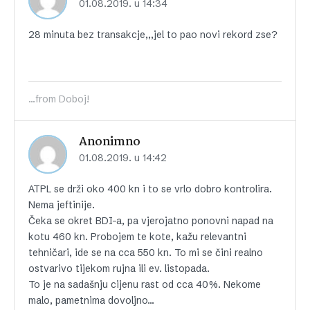
01.08.2019. u 14:34
28 minuta bez transakcje,,,jel to pao novi rekord zse?
...from Doboj!
Anonimno
01.08.2019. u 14:42
ATPL se drži oko 400 kn i to se vrlo dobro kontrolira.
Nema jeftinije.
Čeka se okret BDI-a, pa vjerojatno ponovni napad na
kotu 460 kn. Probojem te kote, kažu relevantni
tehničari, ide se na cca 550 kn. To mi se čini realno
ostvarivo tijekom rujna ili ev. listopada.
To je na sadašnju cijenu rast od cca 40%. Nekome
malo, pametnima dovoljno…