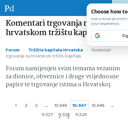
Komentari trgovanja na
hrvatskom tržištu kapitala
›
›
Forum
Tržište kapitala Hrvatska
Komentari
trgovanja na hrvatskom tržištu kapitala
Forum namijenjen svim temama vezanim
za dionice, obveznice i druge vrijednosne
papire te trgovanje istima u Hrvatskoj.
1
2
3
…
10.946
10.947
10.948
…
11.327
11.328
11.329