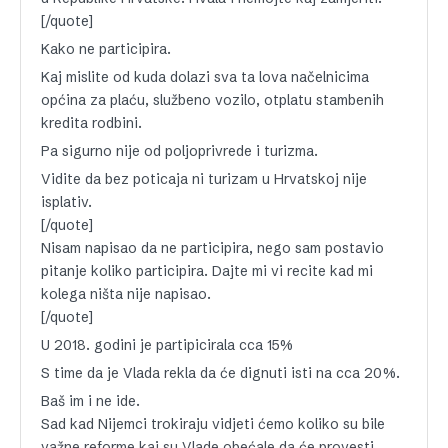
[/quote]
Kako ne participira.
Kaj mislite od kuda dolazi sva ta lova načelnicima
općina za plaću, službeno vozilo, otplatu stambenih
kredita rodbini.
Pa sigurno nije od poljoprivrede i turizma.
Vidite da bez poticaja ni turizam u Hrvatskoj nije
isplativ.
[/quote]
Nisam napisao da ne participira, nego sam postavio
pitanje koliko participira. Dajte mi vi recite kad mi
kolega ništa nije napisao.
[/quote]
U 2018. godini je partipicirala cca 15%
S time da je Vlada rekla da će dignuti isti na cca 20%.
Baš im i ne ide.
Sad kad Nijemci trokiraju vidjeti ćemo koliko su bile
važne reforme kaj su Vlade obećale da će provesti.