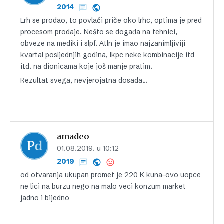
2014
Lrh se prodao, to povlači priče oko lrhc, optima je pred
procesom prodaje. Nešto se događa na tehnici,
obveze na mediki i slpf. Atln je imao najzanimljiviji
kvartal posljednjih godina, lkpc neke kombinacije itd
itd. na dionicama koje još manje pratim.
Rezultat svega, nevjerojatna dosada…
amadeo
01.08.2019. u 10:12
2019
od otvaranja ukupan promet je 220 K kuna-ovo uopce
ne lici na burzu nego na malo veci konzum market
jadno i bijedno