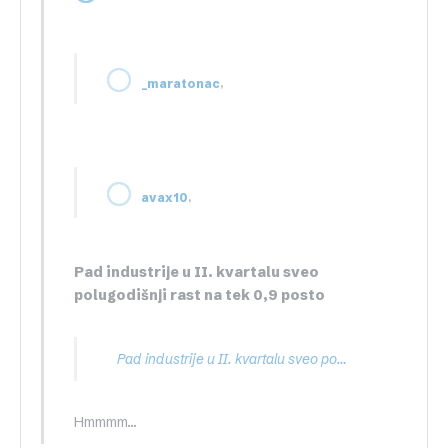
,
_maratonac
,
avax10
Pad industrije u II. kvartalu sveo
polugodišnji rast na tek 0,9 posto
Pad industrije u II. kvartalu sveo polugodišnji rast na tek 0,9 posto
Hmmmm…