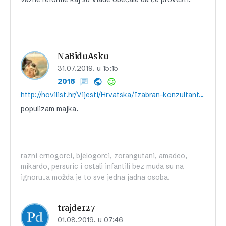
NaBiduAsku
31.07.2019. u 15:15
2018
http://novilist.hr/Vijesti/Hrvatska/Izabran-konzultant-za-otkup-Ine-od-Madara-Vladu-ce-savjetovati-englesko-francuska-investicijska-banka
populizam majka.
razni crnogorci, bjelogorci, zorangutani, amadeo,
mikardo, persuric i ostali infantili bez muda su na
ignoru..a možda je to sve jedna jadna osoba.
trajder27
01.08.2019. u 07:46