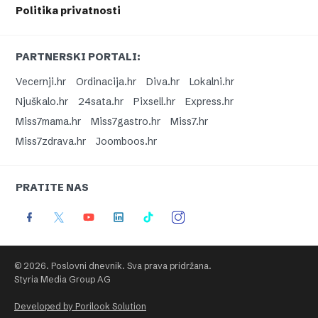
Politika privatnosti
PARTNERSKI PORTALI:
Vecernji.hr
Ordinacija.hr
Diva.hr
Lokalni.hr
Njuškalo.hr
24sata.hr
Pixsell.hr
Express.hr
Miss7mama.hr
Miss7gastro.hr
Miss7.hr
Miss7zdrava.hr
Joomboos.hr
PRATITE NAS
© 2026. Poslovni dnevnik. Sva prava pridržana.
Styria Media Group AG
Developed by Porilook Solution