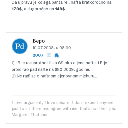
Da u pravu je kolega panta rei, nafta kratkoročno na
170$
, a dugoročno na
149$
Bepo
10.07.2008. u 08:30
2007
1) LB je u suprotnosti sa GS oko cijene nafte. LB je
proicirao pad nafte na $80 2009. godine.
2) Ne radi se o naftnom cjenovnom mjehuru…
I love argument, I love debate. I don't expect anyone
just to sit there and agree with me, that's not their job.
Margaret Thatcher