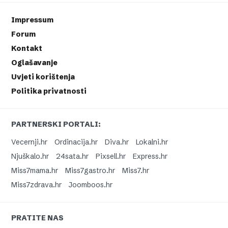
Impressum
Forum
Kontakt
Oglašavanje
Uvjeti korištenja
Politika privatnosti
PARTNERSKI PORTALI:
Vecernji.hr
Ordinacija.hr
Diva.hr
Lokalni.hr
Njuškalo.hr
24sata.hr
Pixsell.hr
Express.hr
Miss7mama.hr
Miss7gastro.hr
Miss7.hr
Miss7zdrava.hr
Joomboos.hr
PRATITE NAS