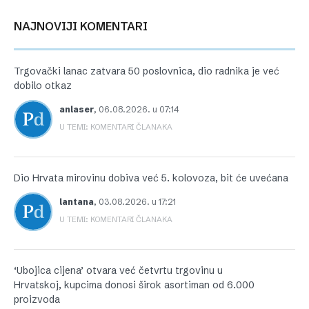
NAJNOVIJI KOMENTARI
Trgovački lanac zatvara 50 poslovnica, dio radnika je već
dobilo otkaz
anlaser
,
06.08.2026. u 07:14
U TEMI: KOMENTARI ČLANAKA
Dio Hrvata mirovinu dobiva već 5. kolovoza, bit će uvećana
lantana
,
03.08.2026. u 17:21
U TEMI: KOMENTARI ČLANAKA
‘Ubojica cijena’ otvara već četvrtu trgovinu u
Hrvatskoj, kupcima donosi širok asortiman od 6.000
proizvoda