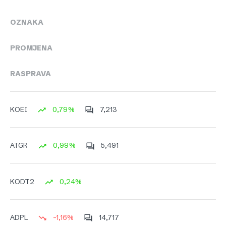
OZNAKA
PROMJENA
RASPRAVA
0,79%
7,213
KOEI
0,99%
5,491
ATGR
0,24%
KODT2
-1,16%
14,717
ADPL