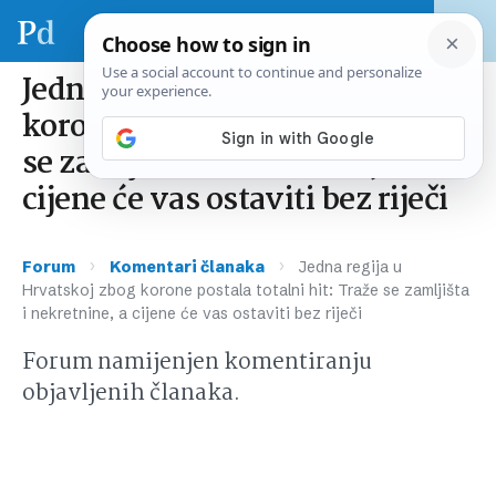
Jedna regija u Hrvatskoj zbog
korone postala totalni hit: Traže
se zamljišta i nekretnine, a
cijene će vas ostaviti bez riječi
›
›
Forum
Komentari članaka
Jedna regija u
Hrvatskoj zbog korone postala totalni hit: Traže se zamljišta
i nekretnine, a cijene će vas ostaviti bez riječi
Forum namijenjen komentiranju
objavljenih članaka.