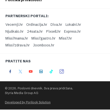
Politika privatnosti
PARTNERSKI PORTALI:
Vecernji.hr
Ordinacija.hr
Diva.hr
Lokalni.hr
Njuškalo.hr
24sata.hr
Pixsell.hr
Express.hr
Miss7mama.hr
Miss7gastro.hr
Miss7.hr
Miss7zdrava.hr
Joomboos.hr
PRATITE NAS
© 2026. Poslovni dnevnik. Sva prava pridržana.
Styria Media Group AG
Developed by Porilook Solution