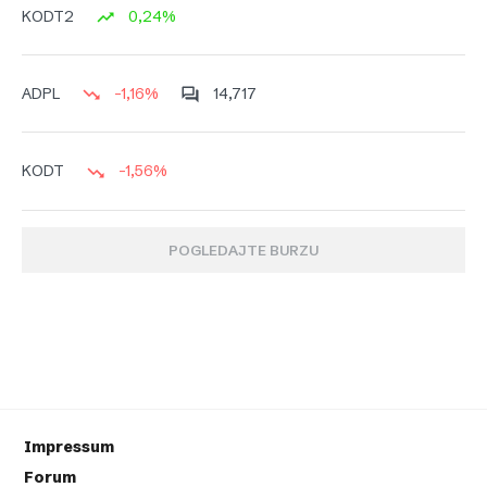
0,24%
KODT2
-1,16%
14,717
ADPL
-1,56%
KODT
POGLEDAJTE BURZU
Impressum
Forum