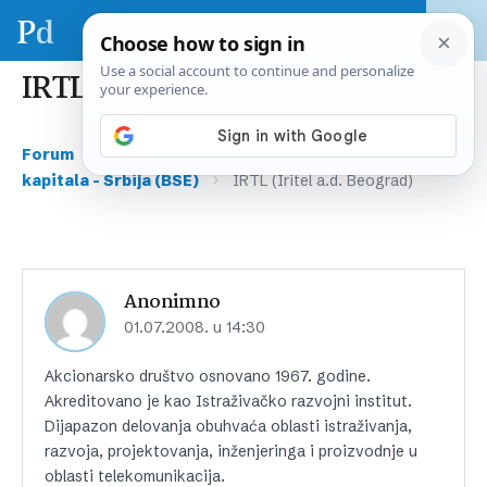
IRTL (Iritel a.d. Beograd)
›
›
Forum
Tržište kapitala – regija & svijet
Tržišta
›
kapitala – Srbija (BSE)
IRTL (Iritel a.d. Beograd)
Anonimno
01.07.2008. u 14:30
Akcionarsko društvo osnovano 1967. godine.
Akreditovano je kao Istraživačko razvojni institut.
Dijapazon delovanja obuhvaća oblasti istraživanja,
razvoja, projektovanja, inženjeringa i proizvodnje u
oblasti telekomunikacija.