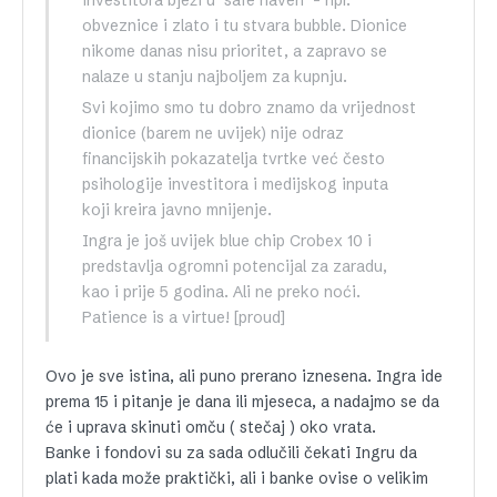
obveznice i zlato i tu stvara bubble. Dionice
nikome danas nisu prioritet, a zapravo se
nalaze u stanju najboljem za kupnju.
Svi kojimo smo tu dobro znamo da vrijednost
dionice (barem ne uvijek) nije odraz
financijskih pokazatelja tvrtke već često
psihologije investitora i medijskog inputa
koji kreira javno mnijenje.
Ingra je još uvijek blue chip Crobex 10 i
predstavlja ogromni potencijal za zaradu,
kao i prije 5 godina. Ali ne preko noći.
Patience is a virtue! [proud]
Ovo je sve istina, ali puno prerano iznesena. Ingra ide
prema 15 i pitanje je dana ili mjeseca, a nadajmo se da
će i uprava skinuti omču ( stečaj ) oko vrata.
Banke i fondovi su za sada odlučili čekati Ingru da
plati kada može praktički, ali i banke ovise o velikim