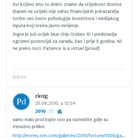
Svi kojimo smo tu dobro znamo da vrijednost dionice
(barem ne uvijek) nije odraz financijskih pokazatelja
tvrtke već često psihologije investitora i medijskog
inputa koji kreira javno mnijenje.
Ingra je još uvijek blue chip Crobex 10 i predstavlja
ogromni potencijal za zaradu, kao i prije 5 godina. Ali
ne preko noći. Patience is a virtue! [proud]
doktor
riozg
25.08.2010. u 12:34
2010
samo malo pročitajte ovo pa razmislite gdje su
trenutno prilike:
http://money.cnn.com/galleries/2010/fortune/1008/gallery.five_investing_bubbles.fortune/index.html