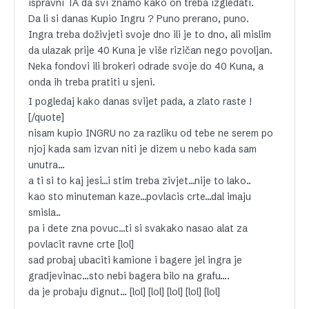
ispravni TA da svi znamo kako on treba izgledati.
Da li si danas Kupio Ingru ? Puno prerano, puno.
Ingra treba doživjeti svoje dno ili je to dno, ali mislim
da ulazak prije 40 Kuna je više rizičan nego povoljan.
Neka fondovi ili brokeri odrade svoje do 40 Kuna, a
onda ih treba pratiti u sjeni.
I pogledaj kako danas svijet pada, a zlato raste !
[/quote]
nisam kupio INGRU no za razliku od tebe ne serem po
njoj kada sam izvan niti je dizem u nebo kada sam
unutra…
a ti si to kaj jesi…i stim treba zivjet…nije to lako..
kao sto minuteman kaze…povlacis crte…dal imaju
smisla..
pa i dete zna povuc…ti si svakako nasao alat za
povlacit ravne crte [lol]
sad probaj ubaciti kamione i bagere jel ingra je
gradjevinac…sto nebi bagera bilo na grafu….
da je probaju dignut… [lol] [lol] [lol] [lol] [lol]