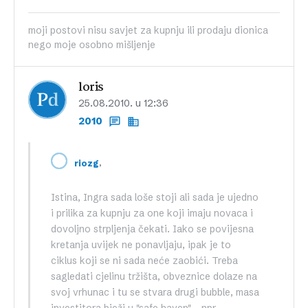
moji postovi nisu savjet za kupnju ili prodaju dionica
nego moje osobno mišljenje
loris
25.08.2010. u 12:36
2010
,
riozg
Istina, Ingra sada loše stoji ali sada je ujedno
i prilika za kupnju za one koji imaju novaca i
dovoljno strpljenja čekati. Iako se povijesna
kretanja uvijek ne ponavljaju, ipak je to
ciklus koji se ni sada neće zaobići. Treba
sagledati cjelinu tržišta, obveznice dolaze na
svoj vrhunac i tu se stvara drugi bubble, masa
investitora bježi u "safe haven" – npr.