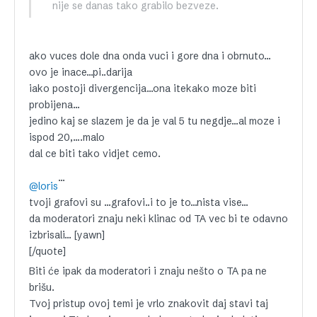
nije se danas tako grabilo bezveze.
ako vuces dole dna onda vuci i gore dna i obrnuto…
ovo je inace…pi..darija
iako postoji divergencija…ona itekako moze biti
probijena…
jedino kaj se slazem je da je val 5 tu negdje…al moze i
ispod 20,….malo
dal ce biti tako vidjet cemo.
…
@loris
tvoji grafovi su …grafovi..i to je to…nista vise…
da moderatori znaju neki klinac od TA vec bi te odavno
izbrisali… [yawn]
[/quote]
Biti će ipak da moderatori i znaju nešto o TA pa ne
brišu.
Tvoj pristup ovoj temi je vrlo znakovit daj stavi taj