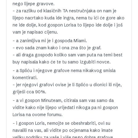
nego lijepe gravove.
– za razliku od klasičnih TA nestručnjaka on nam je
lijepo nacrtako kuda ide ingra, nema tu ići će gore ako
ne ide dolje, kod gospon Lorisa to lijepo ide dolje i još
vam je napisao cijenu.
– a zanimljiva mi je i gospođa Miami.
– evo sada znam kako i ona zna što je graf.
– ali draga gospođo koliko sam vam puta na temi best
buy napisala kako će te tu samo izgubiti novce.
– a Spliću i njegove grafove nema nikakvog smisla
komentirati.
– jer njegovi grafovi ovise je li Splićo u dionici ili nije,
griješi cca 90%.
– a vi gospon Minuteam, citirala sam vas samo da
vidite kako nije lijepo vrijeđati nikoga pa ni gospon
Lorisa na ovome forumu.
– i gospon Loris, nemojte se obeshrabriti, ovi su
navalili na vas, ali vidite po ocjenama kako imate
veliku podršku za vaše i više nego dobre grafove,