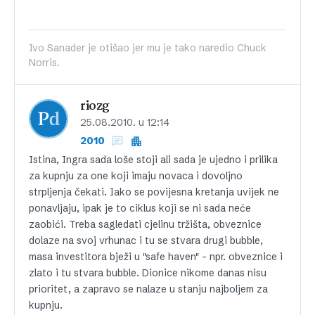
Ivo Sanader je otišao jer mu je tako naredio Chuck
Norris.
riozg
25.08.2010. u 12:14
2010
Istina, Ingra sada loše stoji ali sada je ujedno i prilika
za kupnju za one koji imaju novaca i dovoljno
strpljenja čekati. Iako se povijesna kretanja uvijek ne
ponavljaju, ipak je to ciklus koji se ni sada neće
zaobići. Treba sagledati cjelinu tržišta, obveznice
dolaze na svoj vrhunac i tu se stvara drugi bubble,
masa investitora bježi u "safe haven" – npr. obveznice i
zlato i tu stvara bubble. Dionice nikome danas nisu
prioritet, a zapravo se nalaze u stanju najboljem za
kupnju.