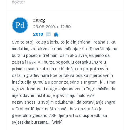
doktor
riozg
25.08.2010. u 12:59
2010
Sve to stoji kolega loris, to je činjenična i realna slika,
međutim, za takve se onda mijenja kriterij uvrštenja na
burzi u posebni tretman, osim ako svi vjerujemo da
zaista i HANFA i burza pogoduju ostanku Ingre u
prime-u samo zato da ne bi došlo do potpota svih
ostalih građevinara koe bi takva odluka mjerodavnih
institucija gurnula u ponor zajedno s Ingrom, i/ili time
ugroze fondove i druge zajmodavce u Ingri…mislim da
mjerodavne institucije ipak imaju malo više
nezavisnosti u svojim odlukama i da ostavljanje Ingre
u Crobex 10 ipak nešto znaći…bez obzira što je,
generalno gledano ZSE djećji vrtić u usporedbi sa
svjetskim burzama… [wink]