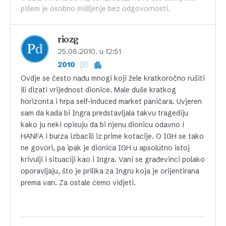
pišem je osobno mišljenje bez odgovornosti.
riozg
25.08.2010. u 12:51
2010
Ovdje se često nađu mnogi koji žele kratkoročno rušiti
ili dizati vrijednost dionice. Male duše kratkog
horizonta i hrpa self-induced market paničara. Uvjeren
sam da kada bi Ingra predstavljala takvu tragediju
kako ju neki opisuju da bi njenu dionicu odavno i
HANFA i burza izbacili iz prime kotacije. O IGH se tako
ne govori, pa ipak je dionica IGH u apsolutno istoj
krivulji i situaciji kao i Ingra. Vani se građevinci polako
oporavljaju, što je prilika za Ingru koja je orijentirana
prema van. Za ostale ćemo vidjeti.