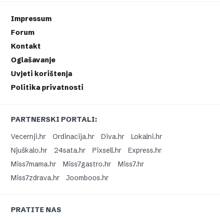
Impressum
Forum
Kontakt
Oglašavanje
Uvjeti korištenja
Politika privatnosti
PARTNERSKI PORTALI:
Vecernji.hr
Ordinacija.hr
Diva.hr
Lokalni.hr
Njuškalo.hr
24sata.hr
Pixsell.hr
Express.hr
Miss7mama.hr
Miss7gastro.hr
Miss7.hr
Miss7zdrava.hr
Joomboos.hr
PRATITE NAS