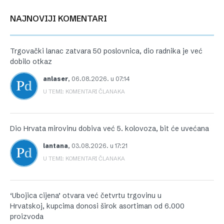
NAJNOVIJI KOMENTARI
Trgovački lanac zatvara 50 poslovnica, dio radnika je već
dobilo otkaz
anlaser
,
06.08.2026. u 07:14
U TEMI: KOMENTARI ČLANAKA
Dio Hrvata mirovinu dobiva već 5. kolovoza, bit će uvećana
lantana
,
03.08.2026. u 17:21
U TEMI: KOMENTARI ČLANAKA
‘Ubojica cijena’ otvara već četvrtu trgovinu u
Hrvatskoj, kupcima donosi širok asortiman od 6.000
proizvoda