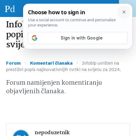
Infobip uvršten na prestižni
popis najinovativnijih tvrtki na
svijetu za 2024.
›
›
Forum
Komentari članaka
Infobip uvršten na
prestižni popis najinovativnijih tvrtki na svijetu za 2024.
Forum namijenjen komentiranju
objavljenih članaka.
nepoduzetnik