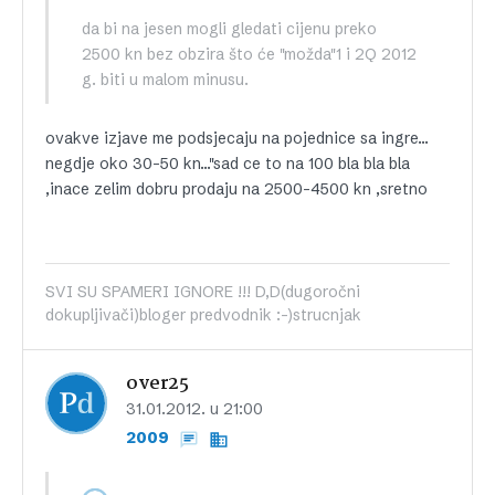
da bi na jesen mogli gledati cijenu preko
2500 kn bez obzira što će "možda"1 i 2Q 2012
g. biti u malom minusu.
ovakve izjave me podsjecaju na pojednice sa ingre…
negdje oko 30-50 kn…"sad ce to na 100 bla bla bla
,inace zelim dobru prodaju na 2500-4500 kn ,sretno
SVI SU SPAMERI IGNORE !!! D,D(dugoročni
dokupljivači)bloger predvodnik :-)strucnjak
over25
31.01.2012. u 21:00
2009