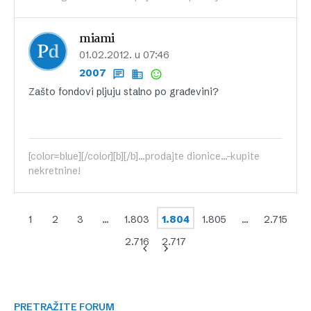
miami
01.02.2012. u 07:46
2007
Zašto fondovi pljuju stalno po građevini?
[color=blue][/color][b][/b]...prodajte dionice...-kupite
nekretnine!
1
2
3
…
1.803
1.804
1.805
…
2.715
2.716
2.717
PRETRAŽITE FORUM