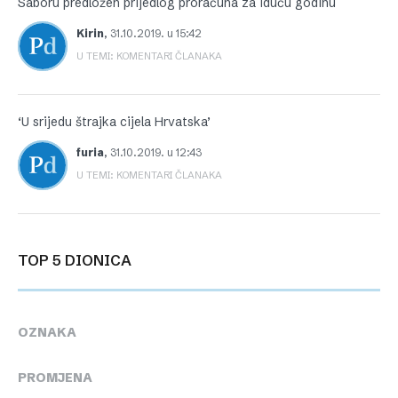
Saboru predložen prijedlog proračuna za iduću godinu
Kirin
,
31.10.2019. u 15:42
U TEMI: KOMENTARI ČLANAKA
‘U srijedu štrajka cijela Hrvatska’
furia
,
31.10.2019. u 12:43
U TEMI: KOMENTARI ČLANAKA
TOP 5 DIONICA
OZNAKA
PROMJENA