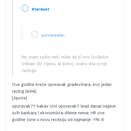
,
Stardust
,
peromadjar
Ne znam zašto neki misle da bi ovo izviješće
trebalo dić cijenu, al dobro, svako ima svoje
razloge.
Ove godine kreće oporavak građevinara, evo jedan
razlog [wink]
[/quote]
oporavak?? kakav crni oporavak? imaš danas najave
svih bankara i ekonomista-dileme nema: HR ove
godine tone u novu recesiju od najmanje -1% !!!