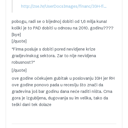
http://zse.hr/UserDocsImages/financ/IGH-fin2011-4Q-NotREV-K-HR.pdf
pobogu, radi se o bijednoj dobiti od 1,6 milja kuna!
koliki je to PAD dobiti u odnosu na 2010. godinu????
[bye]
[/quote]
"Firma posluje s dobiti pored nevidjene krize
gradjevinskog sektora. Zar to nije nevidjena
robusnost?"
[/quote]
ove godine očekujem gubitak u poslovanju IGH jer RH
ove godine ponovo pada u recesiju što znači da
građevina još bar godinu dana neće raditi ništa. Crna
gora je izgubljena, dugovanja su im velika, tako da
teški dani tek dolaze