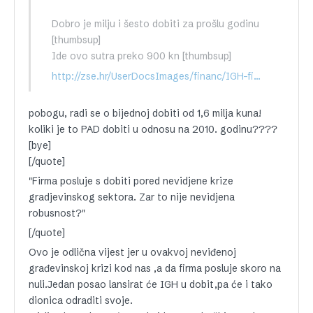
Dobro je milju i šesto dobiti za prošlu godinu
[thumbsup]
Ide ovo sutra preko 900 kn [thumbsup]
http://zse.hr/UserDocsImages/financ/IGH-fin2011-4Q-NotREV-K-HR.pdf
pobogu, radi se o bijednoj dobiti od 1,6 milja kuna!
koliki je to PAD dobiti u odnosu na 2010. godinu????
[bye]
[/quote]
"Firma posluje s dobiti pored nevidjene krize
gradjevinskog sektora. Zar to nije nevidjena
robusnost?"
[/quote]
Ovo je odlična vijest jer u ovakvoj neviđenoj
građevinskoj krizi kod nas ,a da firma posluje skoro na
nuli.Jedan posao lansirat će IGH u dobit,pa će i tako
dionica odraditi svoje.