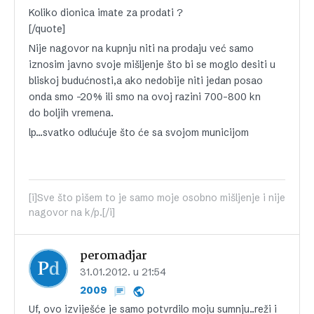
Koliko dionica imate za prodati ?
[/quote]
Nije nagovor na kupnju niti na prodaju već samo
iznosim javno svoje mišljenje što bi se moglo desiti u
bliskoj budućnosti,a ako nedobije niti jedan posao
onda smo -20% ili smo na ovoj razini 700-800 kn
do boljih vremena.
lp…svatko odlućuje što će sa svojom municijom
[i]Sve što pišem to je samo moje osobno mišljenje i nije
nagovor na k/p.[/i]
peromadjar
31.01.2012. u 21:54
2009
Uf, ovo izviješće je samo potvrdilo moju sumnju..reži i