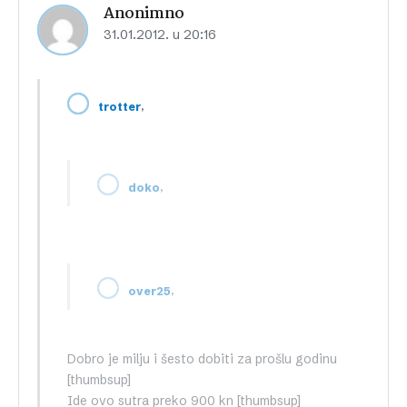
Anonimno
31.01.2012. u 20:16
,
trotter
,
doko
,
over25
Dobro je milju i šesto dobiti za prošlu godinu
[thumbsup]
Ide ovo sutra preko 900 kn [thumbsup]