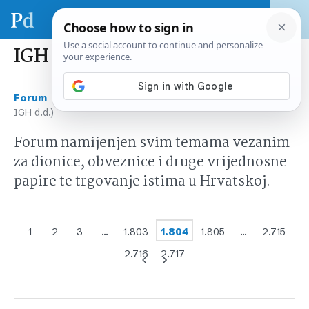
IGH (Institut IGH d.d.)
›
›
Forum
Tržište kapitala Hrvatska
IGH (Institut
IGH d.d.)
Forum namijenjen svim temama vezanim
za dionice, obveznice i druge vrijednosne
papire te trgovanje istima u Hrvatskoj.
1
2
3
…
1.803
1.804
1.805
…
2.715
2.716
2.717