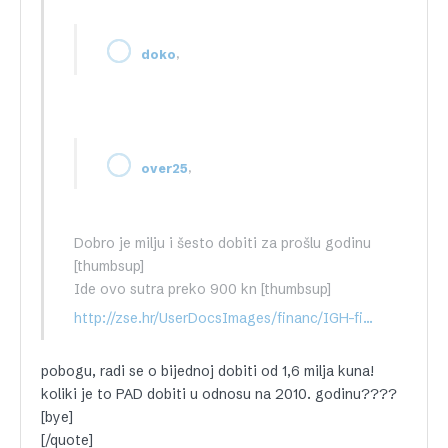
,
doko
,
over25
Dobro je milju i šesto dobiti za prošlu godinu
[thumbsup]
Ide ovo sutra preko 900 kn [thumbsup]
http://zse.hr/UserDocsImages/financ/IGH-fin2011-4Q-NotREV-K-HR.pdf
pobogu, radi se o bijednoj dobiti od 1,6 milja kuna!
koliki je to PAD dobiti u odnosu na 2010. godinu????
[bye]
[/quote]