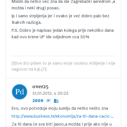
Mislim da netko već zna da ide Zagrebački aeredrom ,a
možda i neki drugi posao.
lp i samo strpljenja jer i ovako je već dobro palo bez
ikakvih razloga.
P.S. Dobro je napisao jedan kolega prije nekoliko dana
kad ovo krene UP ide odjednom cca 30%
[i]Sve što pišem to je samo moje osobno mišljenje i nije
nagovor na k/p.[/i]
over25
31.01.2012. u 20:23
2009
Evo, ovo potvrđuje moju sumlju da netko nešto zna
http://www.business.hr/ekonomija/za-10-dana-cacic-predstavlja-projekte-od-osam-milijardi-kuna
Za 10 dana će sve biti jasno,a možda i prije ako nije u