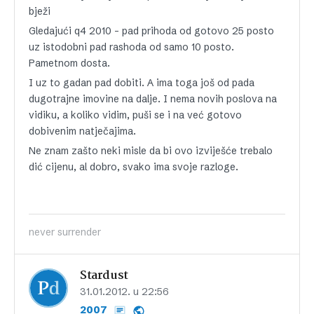
bježi
Gledajući q4 2010 – pad prihoda od gotovo 25 posto
uz istodobni pad rashoda od samo 10 posto.
Pametnom dosta.
I uz to gadan pad dobiti. A ima toga još od pada
dugotrajne imovine na dalje. I nema novih poslova na
vidiku, a koliko vidim, puši se i na već gotovo
dobivenim natječajima.
Ne znam zašto neki misle da bi ovo izviješće trebalo
dić cijenu, al dobro, svako ima svoje razloge.
never surrender
Stardust
31.01.2012. u 22:56
2007