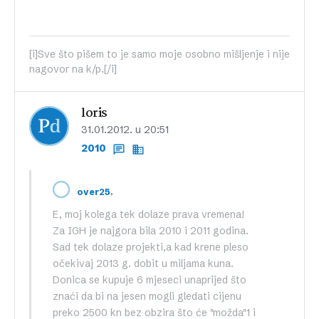
[i]Sve što pišem to je samo moje osobno mišljenje i nije
nagovor na k/p.[/i]
loris
31.01.2012. u 20:51
2010
,
over25
E, moj kolega tek dolaze prava vremena!
Za IGH je najgora bila 2010 i 2011 godina.
Sad tek dolaze projekti,a kad krene pleso
očekivaj 2013 g. dobit u miljama kuna.
Donica se kupuje 6 mjeseci unaprijed što
znaći da bi na jesen mogli gledati cijenu
preko 2500 kn bez obzira što će "možda"1 i