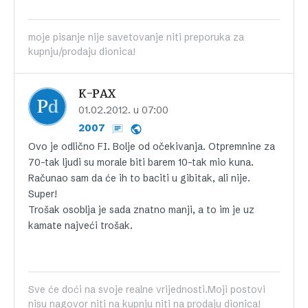
moje pisanje nije savetovanje niti preporuka za
kupnju/prodaju dionica!
K-PAX
01.02.2012. u 07:00
2007
Ovo je odlično FI. Bolje od očekivanja. Otpremnine za
70-tak ljudi su morale biti barem 10-tak mio kuna.
Računao sam da će ih to baciti u gibitak, ali nije.
Super!
Trošak osoblja je sada znatno manji, a to im je uz
kamate najveći trošak.
Sve će doći na svoje realne vrijednosti.Moji postovi
nisu nagovor niti na kupnju niti na prodaju dionica!