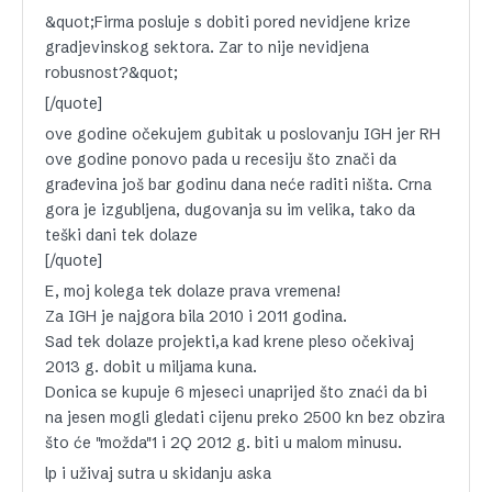
&quot;Firma posluje s dobiti pored nevidjene krize
gradjevinskog sektora. Zar to nije nevidjena
robusnost?&quot;
[/quote]
ove godine očekujem gubitak u poslovanju IGH jer RH
ove godine ponovo pada u recesiju što znači da
građevina još bar godinu dana neće raditi ništa. Crna
gora je izgubljena, dugovanja su im velika, tako da
teški dani tek dolaze
[/quote]
E, moj kolega tek dolaze prava vremena!
Za IGH je najgora bila 2010 i 2011 godina.
Sad tek dolaze projekti,a kad krene pleso očekivaj
2013 g. dobit u miljama kuna.
Donica se kupuje 6 mjeseci unaprijed što znaći da bi
na jesen mogli gledati cijenu preko 2500 kn bez obzira
što će "možda"1 i 2Q 2012 g. biti u malom minusu.
lp i uživaj sutra u skidanju aska