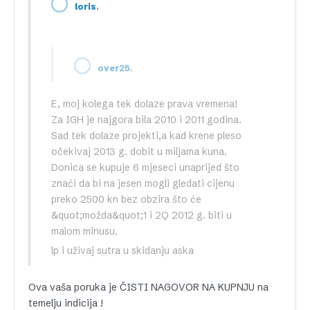
,
loris
,
over25
E, moj kolega tek dolaze prava vremena!
Za IGH je najgora bila 2010 i 2011 godina.
Sad tek dolaze projekti,a kad krene pleso
očekivaj 2013 g. dobit u miljama kuna.
Donica se kupuje 6 mjeseci unaprijed što
znaći da bi na jesen mogli gledati cijenu
preko 2500 kn bez obzira što će
&quot;možda&quot;1 i 2Q 2012 g. biti u
malom minusu.
lp i uživaj sutra u skidanju aska
Ova vaša poruka je ČISTI NAGOVOR NA KUPNJU na
temelju indicija !