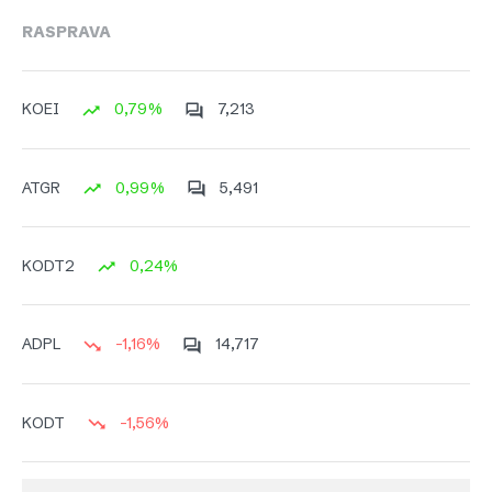
RASPRAVA
0,79%
7,213
KOEI
0,99%
5,491
ATGR
0,24%
KODT2
-1,16%
14,717
ADPL
-1,56%
KODT