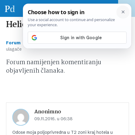
Helios Faros ‘meta’ za ulagače
›
›
Forum
Komentari članaka
Helios Faros ‘meta’ za
ulagače
Forum namijenjen komentiranju
objavljenih članaka.
Anonimno
09.11.2016. u 06:38
Odose moja poljoprivredna u T2 zoni kraj hotela u