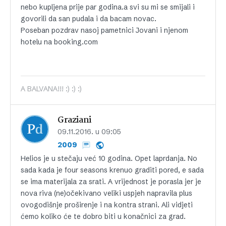
nebo kupljena prije par godina.a svi su mi se smijali i
govorili da san pudala i da bacam novac.
Poseban pozdrav nasoj pametnici Jovani i njenom
hotelu na booking.com
A BALVANA!!! :) :) :)
Graziani
09.11.2016. u 09:05
2009
Helios je u stečaju već 10 godina. Opet laprdanja. No
sada kada je four seasons krenuo graditi pored, e sada
se ima materijala za srati. A vrijednost je porasla jer je
nova riva (ne)očekivano veliki uspjeh napravila plus
ovogodišnje proširenje i na kontra strani. Ali vidjeti
ćemo koliko će te dobro biti u konačnici za grad.