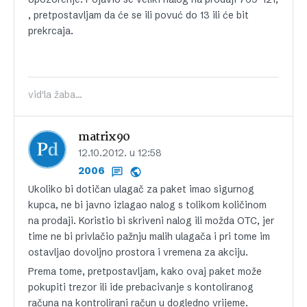
, pretpostavljam da će se ili povuć do 13 ili će bit
prekrcaja.
vid'la žaba...
matrix90
12.10.2012. u 12:58
2006
Ukoliko bi dotičan ulagač za paket imao sigurnog
kupca, ne bi javno izlagao nalog s tolikom količinom
na prodaji. Koristio bi skriveni nalog ili možda OTC, jer
time ne bi privlačio pažnju malih ulagača i pri tome im
ostavljao dovoljno prostora i vremena za akciju.
Prema tome, pretpostavljam, kako ovaj paket može
pokupiti trezor ili ide prebacivanje s kontoliranog
računa na kontrolirani račun u dogledno vrijeme.