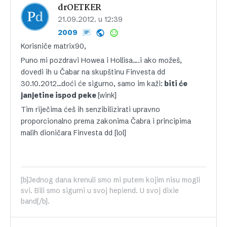
drOETKER
21.09.2012. u 12:39
2009
Korisniče matrix90,
Puno mi pozdravi Howea i Hollisa….i ako možeš,
dovedi ih u Čabar na skupštinu Finvesta dd
30.10.2012…doći će sigurno, samo im kaži:
biti će
janjetine ispod peke
[wink]
Tim riječima ćeš ih senzibilizirati upravno
proporcionalno prema zakonima Čabra i principima
malih dioničara Finvesta dd [lol]
[b]Jednog dana krenuli smo mi putem kojim nisu mogli
svi. Bili smo sigurni u svoj hepiend. U svoj dixie
band[/b].