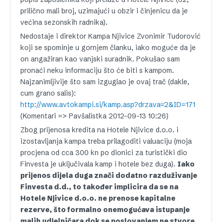
prilično mali broj, uzimajući u obzir i činjenicu da je
većina sezonskih radnika).
Nedostaje i direktor Kampa Njivice Zvonimir Tudorović
koji se spominje u gornjem članku, iako moguće da je
on angažiran kao vanjski suradnik. Pokušao sam
pronaći neku informaciju što će biti s kampom.
Najzanimljivije što sam izguglao je ovaj trač (dakle,
cum grano salis):
http://www.avtokampi.si/kamp.asp?drzava=2&ID=171
(Komentari => Pavšalistka 2012-09-13 10:26)
Zbog prijenosa kredita na Hotele Njivice d.o.o. i
izostavljanja kampa treba prilagoditi valuaciju (moja
procjena od cca 300 kn po dionici za turistički dio
Finvesta je uključivala kamp i hotele bez duga).
Iako
prijenos dijela duga znači dodatno razduživanje
Finvesta d.d., to također implicira da se na
Hotele Njivice d.o.o. ne prenose kapitalne
rezerve, što formalno onemogućava istupanje
malih udjelničara dok se poslovanjem ne stvore