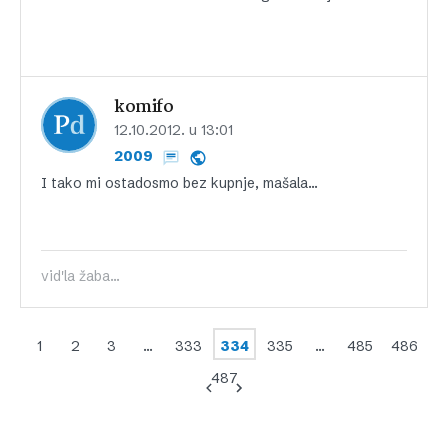
komifo
12.10.2012. u 13:01
2009
I tako mi ostadosmo bez kupnje, mašala…
vid'la žaba...
1
2
3
…
333
334
335
…
485
486
487