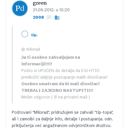
green
21.09.2012. u 13:20
2006
,
tip
@ milorad
Ja ti osobno zahvaljujem na
informaciji!!!!!
Pošto si UPUĆEN do detalja da li bi HTIO
predložiti daljnje postupanje malih dioničara!!
Osobno smatram da bi mali dioničari
TREBALI ZAJEDNO NASTUPITI!!!
Molim odgovor ( ili na privatni mail )
Poštovani "Milorad", pridružujem se zahvali "tip-topa",
ali i zamolbi za daljnje info, detalje i postupanja. odn.
priključenja već angažiranom odvjetničkom društvu.