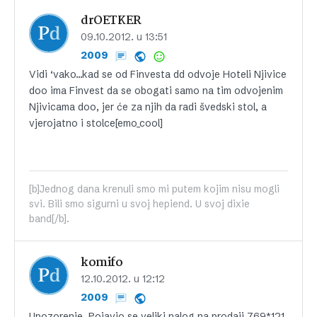
drOETKER
09.10.2012. u 13:51
2009
Vidi ‘vako…kad se od Finvesta dd odvoje Hoteli Njivice
doo ima Finvest da se obogati samo na tim odvojenim
Njivicama doo, jer će za njih da radi švedski stol, a
vjerojatno i stolce[emo_cool]
[b]Jednog dana krenuli smo mi putem kojim nisu mogli
svi. Bili smo sigurni u svoj hepiend. U svoj dixie
band[/b].
komifo
12.10.2012. u 12:12
2009
Upozorenje. Pojavio se veliki nalog na prodaji 769*121,