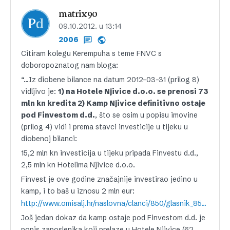
matrix90
09.10.2012. u 13:14
2006
Citiram kolegu Kerempuha s teme FNVC s
doboropoznatog nam bloga:
“…Iz diobene bilance na datum 2012-03-31 (prilog 8)
vidljivo je:
1) na Hotele Njivice d.o.o. se prenosi 73
mln kn kredita 2) Kamp Njivice definitivno ostaje
pod Finvestom d.d.
, što se osim u popisu imovine
(prilog 4) vidi i prema stavci investicije u tijeku u
diobenoj bilanci:
15,2 mln kn investicija u tijeku pripada Finvestu d.d.,
2,5 mln kn Hotelima Njivice d.o.o.
Finvest je ove godine značajnije investirao jedino u
kamp, i to baš u iznosu 2 mln eur:
http://www.omisalj.hr/naslovna/clanci/850/glasnik_85/859/kamp_njivice_domacin_13_adria_camping_rallyja.htm
Još jedan dokaz da kamp ostaje pod Finvestom d.d. je
popis zaposlenika koji prelaze u Hotele Njivice (62,