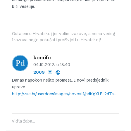
biti veselije.
Ostajem u Hrvatskoj jer volim izazove, a nema većeg
izazova nego pokušati preživjeti u Hrvatskoj!
komifo
04.10.2012. u 13:40
2009
Danas napokon nešto prometa. I novi predsjednik
uprave
http://zse.hr/userdocsimages/novosti/pdKgXLEt2dTsRFlK5bFbrg==.pdf
vid'la žaba...