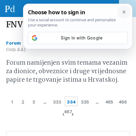
FNVC (Finvest Corp d.d.)
›
›
Forum
Tržište kapitala Hrvatska
FNVC (Finvest
Corp d.d.)
Forum namijenjen svim temama vezanim
za dionice, obveznice i druge vrijednosne
papire te trgovanje istima u Hrvatskoj.
1
2
3
…
333
334
335
…
485
486
487