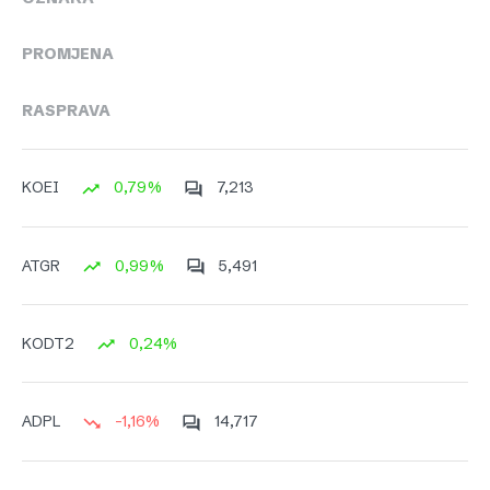
PROMJENA
RASPRAVA
0,79%
7,213
KOEI
0,99%
5,491
ATGR
0,24%
KODT2
-1,16%
14,717
ADPL