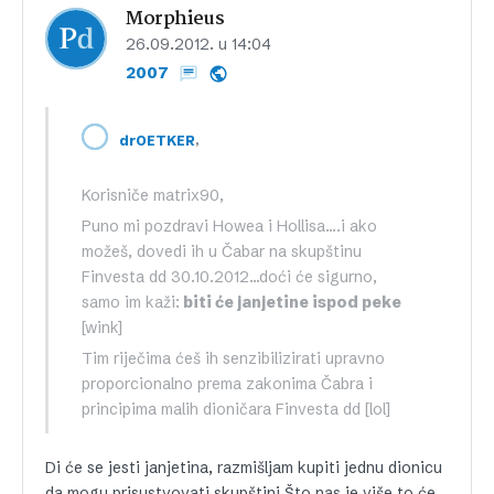
Morphieus
26.09.2012. u 14:04
2007
,
drOETKER
Korisniče matrix90,
Puno mi pozdravi Howea i Hollisa….i ako
možeš, dovedi ih u Čabar na skupštinu
Finvesta dd 30.10.2012…doći će sigurno,
samo im kaži:
biti će janjetine ispod peke
[wink]
Tim riječima ćeš ih senzibilizirati upravno
proporcionalno prema zakonima Čabra i
principima malih dioničara Finvesta dd [lol]
Di će se jesti janjetina, razmišljam kupiti jednu dionicu
da mogu prisustvovati skupštini.Što nas je više to će