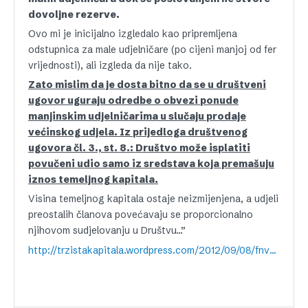
dovoljne rezerve.
Ovo mi je inicijalno izgledalo kao pripremljena
odstupnica za male udjelničare (po cijeni manjoj od fer
vrijednosti), ali izgleda da nije tako.
Zato mislim da je dosta bitno da se u društveni
ugovor uguraju odredbe o obvezi ponude
manjinskim udjelničarima u slučaju prodaje
većinskog udjela. Iz prijedloga društvenog
ugovora čl. 3., st. 8.: Društvo može isplatiti
povučeni udio samo iz sredstava koja premašuju
iznos temeljnog kapitala.
Visina temeljnog kapitala ostaje neizmijenjena, a udjeli
preostalih članova povećavaju se proporcionalno
njihovom sudjelovanju u Društvu…”
http://trzistakapitala.wordpress.com/2012/09/08/fnvc/#comment-21405