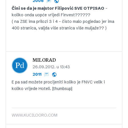
2006
Čini se da je majstor Filipović SVE OTPISAO
–
koliko onda uopće vrijedi Finvest??????
( na ZSE ima prilozi 3 i 4 – čisto malo pogledao jer ima
400 stranica, valjda više stranica više muljaže?? )
MILORAD
26.09.2012. u 13:43
2011
E pa sad možete procijeniti koliko je FNVC velik i
koliko vrijede Hoteli. [thumbsup]
WWW.KUCILOORO.COM