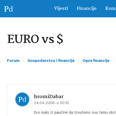
Vijesti
Financije
Komp
EURO vs $
›
›
›
Forum
Gospodarstvo i financije
Opće financije
hromiDabar
24.04.2006. u 00:10
Evo malo iz paučine da izvučemo ovu temu obzir