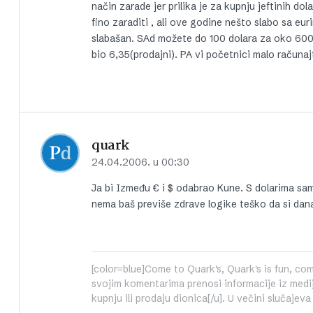
način zarade jer prilika je za kupnju jeftinih d
fino zaraditi , ali ove godine nešto slabo sa eu
slabašan. SAd možete do 100 dolara za oko 600 k
bio 6,35(prodajni). PA vi početnici malo računa
quark
24.04.2006. u 00:30
Ja bi Između € i $ odabrao Kune. S dolarima sa
nema baš previše zdrave logike teško da si dana
[color=blue]Come to Quark's, Quark's is fun, come
svojim komentarima prenosi informacije iz medija
kupnju ili prodaju dionica[/u]. U večini slučajev