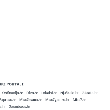
KI PORTALI:
Ordinacija.hr
Diva.hr
Lokalni.hr
Njuškalo.hr
24sata.hr
Express.hr
Miss7mama.hr
Miss7gastro.hr
Miss7.hr
a.hr
Joomboos.hr