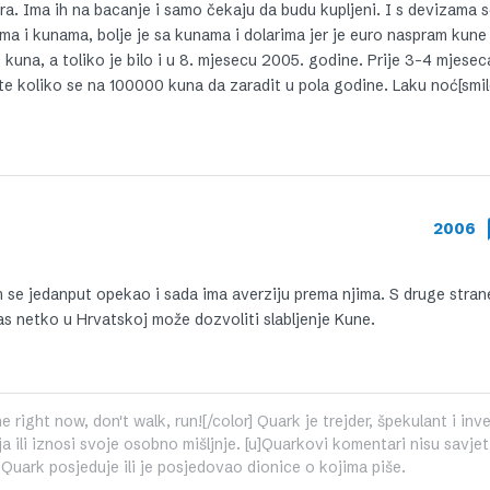
olara. Ima ih na bacanje i samo čekaju da budu kupljeni. I s devizama
rima i kunama, bolje je sa kunama i dolarima jer je euro naspram kune
una, a toliko je bilo i u 8. mjesecu 2005. godine. Prije 3-4 mjeseca
jte koliko se na 100000 kuna da zaradit u pola godine. Laku noć[smil
2006
m se jedanput opekao i sada ima averziju prema njima. S druge stran
s netko u Hrvatskoj može dozvoliti slabljenje Kune.
 right now, don't walk, run![/color] Quark je trejder, špekulant i inve
 ili iznosi svoje osobno mišljnje. [u]Quarkovi komentari nisu savjet
a Quark posjeduje ili je posjedovao dionice o kojima piše.