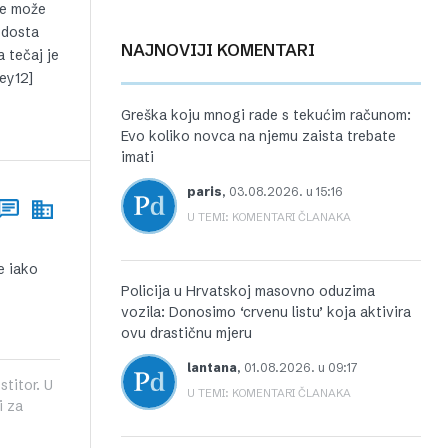
 se može
 dosta
NAJNOVIJI KOMENTARI
 tečaj je
ey12]
Greška koju mnogi rade s tekućim računom:
Evo koliko novca na njemu zaista trebate
imati
paris
,
03.08.2026. u 15:16
U TEMI: KOMENTARI ČLANAKA
e iako
Policija u Hrvatskoj masovno oduzima
vozila: Donosimo ‘crvenu listu’ koja aktivira
ovu drastičnu mjeru
lantana
,
01.08.2026. u 09:17
stitor. U
U TEMI: KOMENTARI ČLANAKA
i za