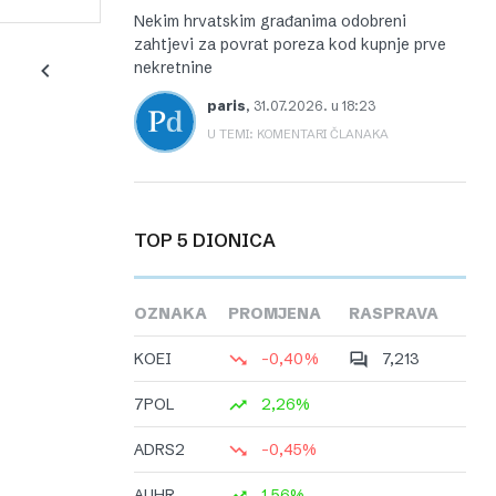
Nekim hrvatskim građanima odobreni
zahtjevi za povrat poreza kod kupnje prve
nekretnine
paris
,
31.07.2026. u 18:23
U TEMI: KOMENTARI ČLANAKA
TOP 5 DIONICA
OZNAKA
PROMJENA
RASPRAVA
KOEI
-0,40%
7,213
7POL
2,26%
ADRS2
-0,45%
AUHR
1,56%