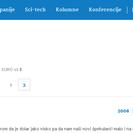
anije
Sci-tech
Kolumne
Konferencije
EURO vs $
1
2
2006
om da je dolar jako nisko pa da nam naši novi špekulanti malo i na 