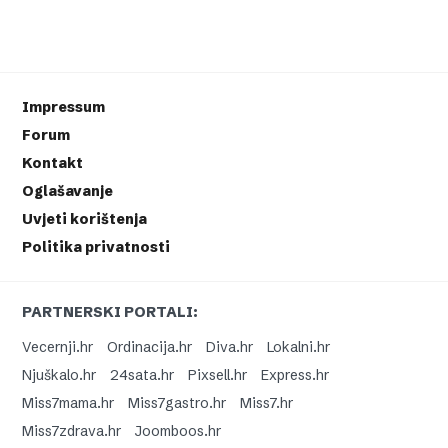
Impressum
Forum
Kontakt
Oglašavanje
Uvjeti korištenja
Politika privatnosti
PARTNERSKI PORTALI:
Vecernji.hr
Ordinacija.hr
Diva.hr
Lokalni.hr
Njuškalo.hr
24sata.hr
Pixsell.hr
Express.hr
Miss7mama.hr
Miss7gastro.hr
Miss7.hr
Miss7zdrava.hr
Joomboos.hr