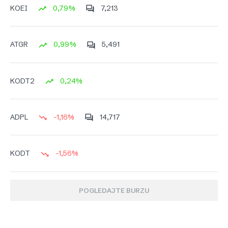
0,79%
7,213
KOEI
0,99%
5,491
ATGR
0,24%
KODT2
-1,16%
14,717
ADPL
-1,56%
KODT
POGLEDAJTE BURZU