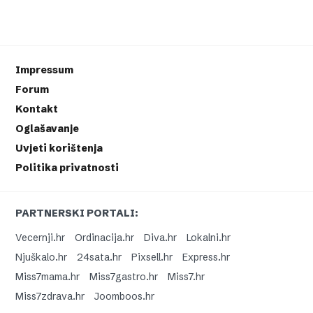
Impressum
Forum
Kontakt
Oglašavanje
Uvjeti korištenja
Politika privatnosti
PARTNERSKI PORTALI:
Vecernji.hr
Ordinacija.hr
Diva.hr
Lokalni.hr
Njuškalo.hr
24sata.hr
Pixsell.hr
Express.hr
Miss7mama.hr
Miss7gastro.hr
Miss7.hr
Miss7zdrava.hr
Joomboos.hr