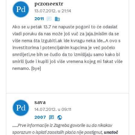
pczoneextr
13.07.2012. u 21:14
2011
Ako se u petak 13.7 ne napuste pogoni to će odaslat
vladi poruku da nas može još vuč za jaja.(mislim da se
više nema šta izgubiti.ak ide kvragu neka ide…A ovo s
investitorima i potencijalnim kupcima je več počelo
smrdijeti,ne bih se čudio da to izmišljaju samo kako bi
smirili ljude i kupili još više vremena kojeg mi fakat više
nemamo. [bye]
sava
14.07.2012. u 09:11
2007
……Prve informacije iz Zagreba govorile su da nikakav
sporazum o isplati zaostalih plaća nije postignut,
unatoč