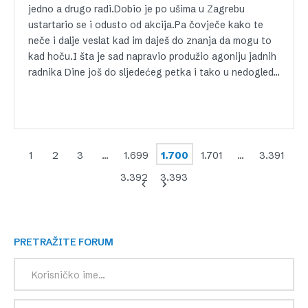
jedno a drugo radi.Dobio je po ušima u Zagrebu
ustartario se i odusto od akcija.Pa čovječe kako te
neče i dalje veslat kad im daješ do znanja da mogu to
kad hoču.I šta je sad napravio produžio agoniju jadnih
radnika Dine još do sljedećeg petka i tako u nedogled…
1
2
3
…
1.699
1.700
1.701
…
3.391
3.392
3.393
PRETRAŽITE FORUM