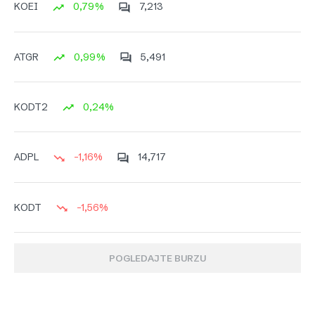
0,79%
7,213
KOEI
0,99%
5,491
ATGR
0,24%
KODT2
-1,16%
14,717
ADPL
-1,56%
KODT
POGLEDAJTE BURZU