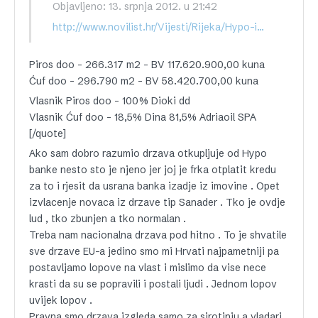
Objavljeno: 13. srpnja 2012. u 21:42
http://www.novilist.hr/Vijesti/Rijeka/Hypo-ipak-spremna-HEP-u-prodati-Dinu-Radnici-ostaju-u-pogonu-jos-7-dana
Piros doo – 266.317 m2 – BV 117.620.900,00 kuna
Ćuf doo – 296.790 m2 – BV 58.420.700,00 kuna
Vlasnik Piros doo – 100% Dioki dd
Vlasnik Ćuf doo – 18,5% Dina 81,5% Adriaoil SPA
[/quote]
Ako sam dobro razumio drzava otkupljuje od Hypo
banke nesto sto je njeno jer joj je frka otplatit kredu
za to i rjesit da usrana banka izadje iz imovine . Opet
izvlacenje novaca iz drzave tip Sanader . Tko je ovdje
lud , tko zbunjen a tko normalan .
Treba nam nacionalna drzava pod hitno . To je shvatile
sve drzave EU-a jedino smo mi Hrvati najpametniji pa
postavljamo lopove na vlast i mislimo da vise nece
krasti da su se popravili i postali ljudi . Jednom lopov
uvijek lopov .
Pravna smo drzava izgleda samo za sirotinju a vladari