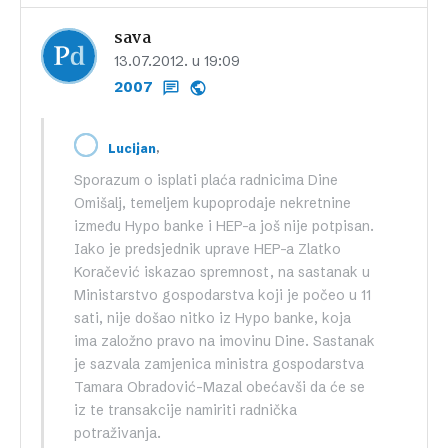
sava
13.07.2012. u 19:09
2007
,
Lucijan
Sporazum o isplati plaća radnicima Dine
Omišalj, temeljem kupoprodaje nekretnine
između Hypo banke i HEP-a još nije potpisan.
Iako je predsjednik uprave HEP-a Zlatko
Koračević iskazao spremnost, na sastanak u
Ministarstvo gospodarstva koji je počeo u 11
sati, nije došao nitko iz Hypo banke, koja
ima založno pravo na imovinu Dine. Sastanak
je sazvala zamjenica ministra gospodarstva
Tamara Obradović-Mazal obećavši da će se
iz te transakcije namiriti radnička
potraživanja.