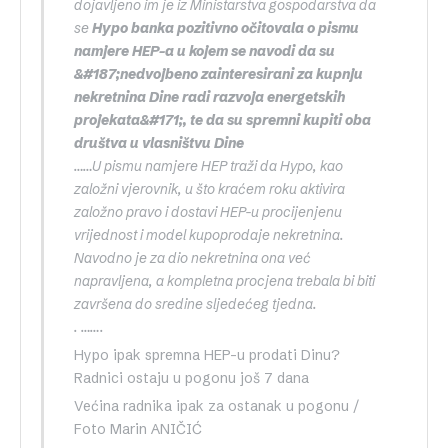
dojavljeno im je iz Ministarstva gospodarstva da
se
Hypo banka pozitivno očitovala o pismu
namjere HEP-a u kojem se navodi da su
&#187;nedvojbeno zainteresirani za kupnju
nekretnina Dine radi razvoja energetskih
projekata&#171;, te da su spremni kupiti oba
društva u vlasništvu Dine
……U pismu namjere HEP traži da Hypo, kao
založni vjerovnik, u što kraćem roku aktivira
založno pravo i dostavi HEP-u procijenjenu
vrijednost i model kupoprodaje nekretnina.
Navodno je za dio nekretnina ona već
napravljena, a kompletna procjena trebala bi biti
završena do sredine sljedećeg tjedna.
. …….
Hypo ipak spremna HEP-u prodati Dinu?
Radnici ostaju u pogonu još 7 dana
Većina radnika ipak za ostanak u pogonu /
Foto Marin ANIČIĆ