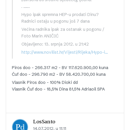
. …….
Hypo ipak spremna HEP-u prodati Dinu?
Radnici ostaju u pogonu još 7 dana
Većina radnika ipak za ostanak u pogonu /
Foto Marin ANIČIĆ
Objavljeno: 13. srpnja 2012. u 21:42
http://www.novilist.hr/Vijesti/Rijeka/Hypo-ipak-spremna-HEP-u-prodati-Dinu-Radnici-ostaju-u-pogonu-jos-7-dana
Piros doo – 266.317 m2 – BV 117.620.900,00 kuna
Ćuf doo – 296.790 m2 – BV 58.420.700,00 kuna
Vlasnik Piros doo – 100% Dioki dd
Vlasnik Ćuf doo – 18,5% Dina 81,5% Adriaoil SPA
LosSanto
14.07.2012. u 11:11