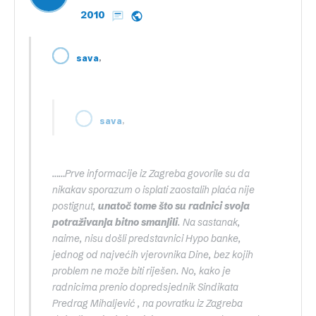
2010
,
sava
,
sava
……Prve informacije iz Zagreba govorile su da
nikakav sporazum o isplati zaostalih plaća nije
postignut,
unatoč tome što su radnici svoja
potraživanja bitno smanjili
. Na sastanak,
naime, nisu došli predstavnici Hypo banke,
jednog od najvećih vjerovnika Dine, bez kojih
problem ne može biti riješen. No, kako je
radnicima prenio dopredsjednik Sindikata
Predrag Mihaljević , na povratku iz Zagreba