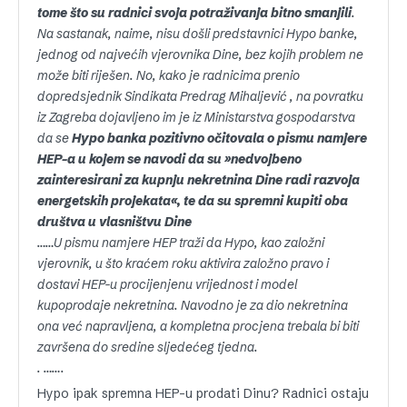
tome što su radnici svoja potraživanja bitno smanjili
.
Na sastanak, naime, nisu došli predstavnici Hypo banke,
jednog od najvećih vjerovnika Dine, bez kojih problem ne
može biti riješen. No, kako je radnicima prenio
dopredsjednik Sindikata Predrag Mihaljević , na povratku
iz Zagreba dojavljeno im je iz Ministarstva gospodarstva
da se
Hypo banka pozitivno očitovala o pismu namjere
HEP-a u kojem se navodi da su »nedvojbeno
zainteresirani za kupnju nekretnina Dine radi razvoja
energetskih projekata«, te da su spremni kupiti oba
društva u vlasništvu Dine
……U pismu namjere HEP traži da Hypo, kao založni
vjerovnik, u što kraćem roku aktivira založno pravo i
dostavi HEP-u procijenjenu vrijednost i model
kupoprodaje nekretnina. Navodno je za dio nekretnina
ona već napravljena, a kompletna procjena trebala bi biti
završena do sredine sljedećeg tjedna.
. …….
Hypo ipak spremna HEP-u prodati Dinu? Radnici ostaju