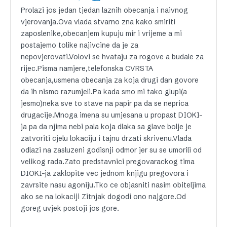
Prolazi jos jedan tjedan laznih obecanja i naivnog
vjerovanja.Ova vlada stvarno zna kako smiriti
zaposlenike,obecanjem kupuju mir i vrijeme a mi
postajemo tolike najivcine da je za
nepovjerovati.Volovi se hvataju za rogove a budale za
rijec.Pisma namjere,telefonska CVRSTA
obecanja,usmena obecanja za koja drugi dan govore
da ih nismo razumjeli.Pa kada smo mi tako glupi(a
jesmo)neka sve to stave na papir pa da se neprica
drugacije.Mnoga imena su umjesana u propast DIOKI-
ja pa da njima nebi pala koja dlaka sa glave bolje je
zatvoriti cjelu lokaciju i tajnu drzati skrivenu.Vlada
odlazi na zasluzeni godisnji odmor jer su se umorili od
velikog rada.Zato predstavnici pregovarackog tima
DIOKI-ja zaklopite vec jednom knjigu pregovora i
zavrsite nasu agoniju.Tko ce objasniti nasim obiteljima
ako se na lokaciji Zitnjak dogodi ono najgore.Od
goreg uvjek postoji jos gore.