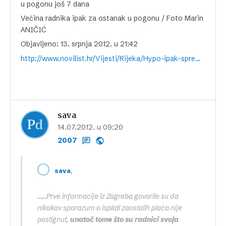
u pogonu još 7 dana
Većina radnika ipak za ostanak u pogonu / Foto Marin
ANIČIĆ
Objavljeno: 13. srpnja 2012. u 21:42
http://www.novilist.hr/Vijesti/Rijeka/Hypo-ipak-spremna-HEP-u-prodati-Dinu-Radnici-ostaju-u-pogonu-jos-7-dana
sava
14.07.2012. u 09:20
2007
,
sava
……Prve informacije iz Zagreba govorile su da
nikakav sporazum o isplati zaostalih plaća nije
postignut,
unatoč tome što su radnici svoja