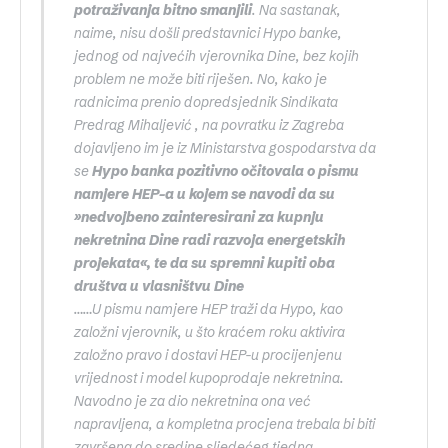
potraživanja bitno smanjili
. Na sastanak,
naime, nisu došli predstavnici Hypo banke,
jednog od najvećih vjerovnika Dine, bez kojih
problem ne može biti riješen. No, kako je
radnicima prenio dopredsjednik Sindikata
Predrag Mihaljević , na povratku iz Zagreba
dojavljeno im je iz Ministarstva gospodarstva da
se
Hypo banka pozitivno očitovala o pismu
namjere HEP-a u kojem se navodi da su
»nedvojbeno zainteresirani za kupnju
nekretnina Dine radi razvoja energetskih
projekata«, te da su spremni kupiti oba
društva u vlasništvu Dine
……U pismu namjere HEP traži da Hypo, kao
založni vjerovnik, u što kraćem roku aktivira
založno pravo i dostavi HEP-u procijenjenu
vrijednost i model kupoprodaje nekretnina.
Navodno je za dio nekretnina ona već
napravljena, a kompletna procjena trebala bi biti
završena do sredine sljedećeg tjedna.