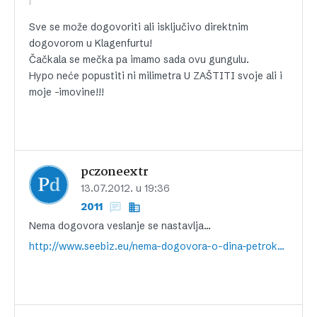
Sve se može dogovoriti ali isključivo direktnim
dogovorom u Klagenfurtu!
Čačkala se mečka pa imamo sada ovu gungulu.
Hypo neće popustiti ni milimetra U ZAŠTITI svoje ali i
moje -imovine!!!
pczoneextr
13.07.2012. u 19:36
2011
Nema dogovora veslanje se nastavlja…
http://www.seebiz.eu/nema-dogovora-o-dina-petrokemiji/ar-40011/