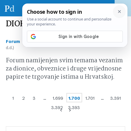
DIOK (DIOKI d.d.)
›
›
Forum
Tržište kapitala Hrvatska
DIOK (DIOKI
d.d.)
Forum namijenjen svim temama vezanim
za dionice, obveznice i druge vrijednosne
papire te trgovanje istima u Hrvatskoj.
1
2
3
…
1.699
1.700
1.701
…
3.391
3.392
3.393