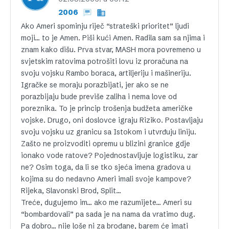
2006
Ako Ameri spominju riječ “strateški prioritet” ljudi
moji… to je Amen. Piši kući Amen. Radila sam sa njima i
znam kako dišu. Prva stvar, MASH mora povremeno u
svjetskim ratovima potrošiti lovu iz proračuna na
svoju vojsku Rambo boraca, artiljeriju i mašineriju.
Igračke se moraju porazbijati, jer ako se ne
porazbijaju bude previše zaliha i nema love od
poreznika. To je princip trošenja budžeta američke
vojske. Drugo, oni doslovce igraju Riziko. Postavljaju
svoju vojsku uz granicu sa Istokom i utvrđuju liniju.
Zašto ne proizvoditi opremu u blizini granice gdje
ionako vode ratove? Pojednostavljuje logistiku, zar
ne? Osim toga, da li se tko sjeća imena gradova u
kojima su do nedavno Ameri imali svoje kampove?
Rijeka, Slavonski Brod, Split…
Treće, dugujemo im… ako me razumijete… Ameri su
“bombardovali” pa sada je na nama da vratimo dug.
Pa dobro… nije loše ni za brođane, barem će imati