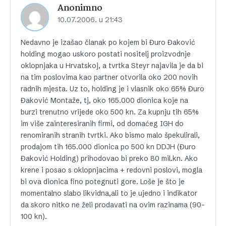
Anonimno
10.07.2006. u 21:43
Nedavno je izašao članak po kojem bi Đuro Đaković
holding mogao uskoro postati nositelj proizvodnje
oklopnjaka u Hrvatskoj, a tvrtka Steyr najavila je da bi
na tim poslovima kao partner otvorila oko 200 novih
radnih mjesta. Uz to, holding je i vlasnik oko 65% Đuro
Đaković Montaže, tj, oko 165.000 dionica koje na
burzi trenutno vrijede oko 500 kn. Za kupnju tih 65%
im više zainteresiranih firmi, od domaćeg IGH do
renomiranih stranih tvrtki. Ako bismo malo špekulirali,
prodajom tih 165.000 dionica po 500 kn DDJH (Đuro
Đaković Holding) prihodovao bi preko 80 mil.kn. Ako
krene i posao s oklopnjacima + redovni poslovi, mogla
bi ova dionica fino potegnuti gore. Loše je što je
momentalno slabo likvidna,ali to je ujedno i indikator
da skoro nitko ne želi prodavati na ovim razinama (90-
100 kn).