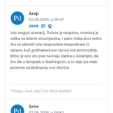
Arap
02.08.2006. u 08:37
2006
Vrlo moguci scenarij. Trziste je neupitno, tvornica je
velika sa dobrim strucnjacima, i samo treba doci netko
tko ce ukloniti one nesposobne besposlicare iz
Uprave, koji godinama koce razvoj ove proizvodnje.
Bitno je ono sto pise na kraju clanka u Jutarnjem, da
Ivo ide u listopadu u Washington, a to daje jos malo
prostora za (do)kupnju ove dionice.
“Please, God, Just One More Bubble.”
Seve
02.08.2006. u 09:42