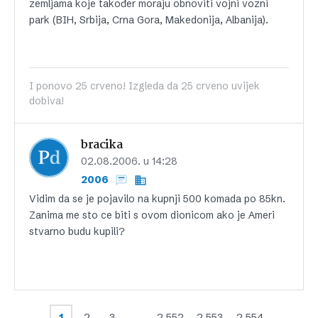
zemljama koje također moraju obnoviti vojni vozni
park (BIH, Srbija, Crna Gora, Makedonija, Albanija).
I ponovo 25 crveno! Izgleda da 25 crveno uvijek
dobiva!
bracika
02.08.2006. u 14:28
2006
Vidim da se je pojavilo na kupnji 500 komada po 85kn.
Zanima me sto ce biti s ovom dionicom ako je Ameri
stvarno budu kupili?
1
2
3
…
2.552
2.553
2.554