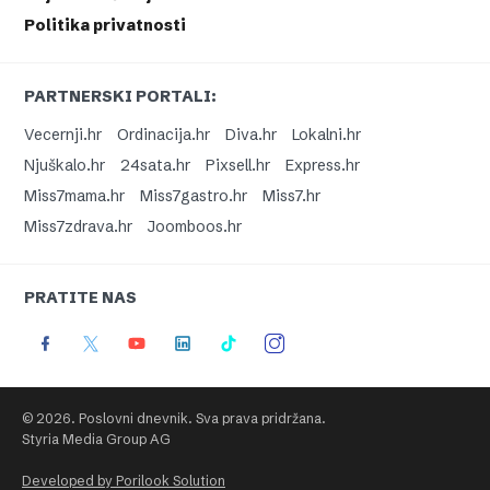
Politika privatnosti
PARTNERSKI PORTALI:
Vecernji.hr
Ordinacija.hr
Diva.hr
Lokalni.hr
Njuškalo.hr
24sata.hr
Pixsell.hr
Express.hr
Miss7mama.hr
Miss7gastro.hr
Miss7.hr
Miss7zdrava.hr
Joomboos.hr
PRATITE NAS
© 2026. Poslovni dnevnik. Sva prava pridržana.
Styria Media Group AG
Developed by Porilook Solution