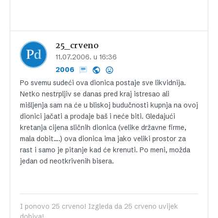
25_crveno
11.07.2006. u 16:36
2006
Po svemu sudeći ova dionica postaje sve likvidnija.
Netko nestrpljiv se danas pred kraj istresao ali
mišljenja sam na će u bliskoj budučnosti kupnja na ovoj
dionici jačati a prodaje baš i neće biti. Gledajući
kretanja cijena sličnih dionica (velike državne firme,
mala dobit….) ova dionica ima jako veliki prostor za
rast i samo je pitanje kad će krenuti. Po meni, možda
jedan od neotkrivenih bisera.
I ponovo 25 crveno! Izgleda da 25 crveno uvijek
dobiva!