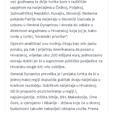
već godinama te dvije tvrtke bore s različitim
uspjehom na natječajima u Češkoj, Poljskoj,
Južnoafričkoj Republici, Kuvajtu, Sloveniji. Nedavna
pobjeda Patrije na natječaju u Sloveniji izazvala je
uzbunu u General Dynamicsu i dovela do odluke o
direktnom angažmanu u Hrvatskoj, koja joj je, kako
tvrde u tvrtki, “strateški prioritet”.
Oprezni analitičari ovu tvrdnju čitaju kao vrlo jasnu
poruku, pa čak i prijetnju Amerikanaca da posao u
Hrvatskoj, vrijedan oko 200 milijuna eura, jednostavno
moraju dobiti jer bi u suprotnom političke posljedice za
Hrvatsku mogle biti vrlo ozbiljne.
General Dynamics prevelika je i prejaka tvrtka da bi u
jednoj maloj regiji dopustila gubitak dvaju natječaja u
kratkom razdoblju. Gubitkom natječaja u Hrvatskoj,
GD bi propustio pozicioniranje u regiji i,
najvjerojatnije, tržišta Srbije, BiH, Makedonije, Crne
Gore, a vjerojatno i Albanije – država koje će u skoroj
budućnosti također nabavljati oklopna vozila. Prema