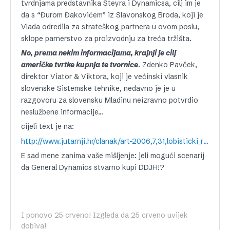
tvrdnjama predstavnika Steyra i Dynamicsa, cilj im je
da s “Đurom Đakovićem” iz Slavonskog Broda, koji je
Vlada odredila za strateškog partnera u ovom poslu,
sklope parnerstvo za proizvodnju za treća tržišta.
No, prema nekim informacijama, krajnji je cilj
američke tvrtke kupnja te tvornice
. Zdenko Pavček,
direktor Viator & Viktora, koji je većinski vlasnik
slovenske Sistemske tehnike, nedavno je je u
razgovoru za slovensku Mladinu neizravno potvrdio
neslužbene informacije…
cijeli text je na:
http://www.jutarnji.hr/clanak/art-2006,7,31,lobisticki_rat,37889.jl
E sad mene zanima vaše mišljenje: jeli mogući scenarij
da General Dynamics stvarno kupi DDJH!?
I ponovo 25 crveno! Izgleda da 25 crveno uvijek
dobiva!