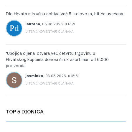
Dio Hrvata mirovinu dobiva već 5. kolovoza, bit će uvećana
lantana
,
03.08.2026. u 17:21
U TEMI: KOMENTARI ČLANAKA
‘Ubojica cijena’ otvara već četvrtu trgovinu u
Hrvatskoj, kupcima donosi širok asortiman od 6.000
proizvoda
jasminko
,
03.08.2026. u 15:51
U TEMI: KOMENTARI ČLANAKA
TOP 5 DIONICA