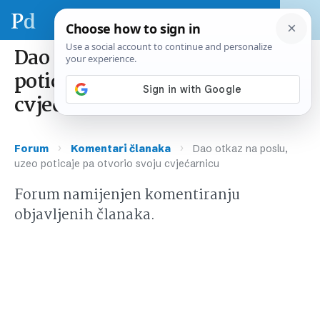
Dao otkaz na poslu, uzeo
poticaje pa otvorio svoju
cvjećarnicu
›
›
Forum
Komentari članaka
Dao otkaz na poslu,
uzeo poticaje pa otvorio svoju cvjećarnicu
Forum namijenjen komentiranju
objavljenih članaka.