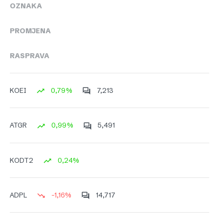
OZNAKA
PROMJENA
RASPRAVA
0,79%
7,213
KOEI
0,99%
5,491
ATGR
0,24%
KODT2
-1,16%
14,717
ADPL