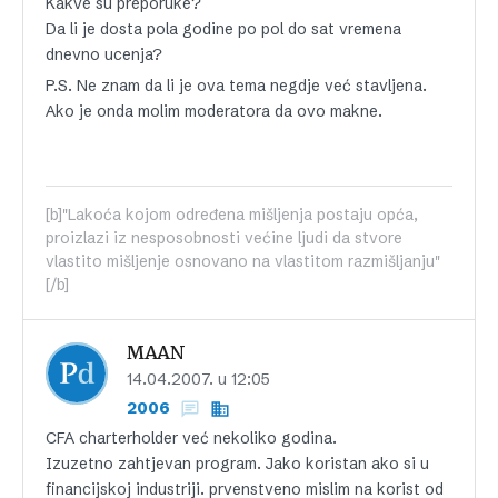
Kakve su preporuke?
Da li je dosta pola godine po pol do sat vremena
dnevno ucenja?
P.S. Ne znam da li je ova tema negdje već stavljena.
Ako je onda molim moderatora da ovo makne.
[b]"Lakoća kojom određena mišljenja postaju opća,
proizlazi iz nesposobnosti većine ljudi da stvore
vlastito mišljenje osnovano na vlastitom razmišljanju"
[/b]
MAAN
14.04.2007. u 12:05
2006
CFA charterholder već nekoliko godina.
Izuzetno zahtjevan program. Jako koristan ako si u
financijskoj industriji. prvenstveno mislim na korist od