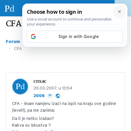
CFA
›
›
Forum
Gospodarstvo i financije
Opće financije
›
CFA
crnac
26.03.2007. u 13:54
2006
CFA – imam namjeru izaći na ispit na kraju ove godine
(level1), pa me zanima:
Da li je netko izašao?
Kakva su iskustva ?