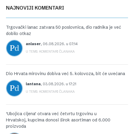
NAJNOVIJI KOMENTARI
Trgovački lanac zatvara 50 poslovnica, dio radnika je već
dobilo otkaz
anlaser
,
06.08.2026. u 07:14
U TEMI: KOMENTARI ČLANAKA
Dio Hrvata mirovinu dobiva već 5. kolovoza, bit će uvećana
lantana
,
03.08.2026. u 17:21
U TEMI: KOMENTARI ČLANAKA
‘Ubojica cijena’ otvara već četvrtu trgovinu u
Hrvatskoj, kupcima donosi širok asortiman od 6.000
proizvoda