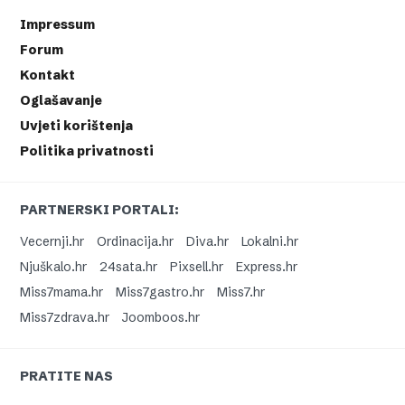
Impressum
Forum
Kontakt
Oglašavanje
Uvjeti korištenja
Politika privatnosti
PARTNERSKI PORTALI:
Vecernji.hr
Ordinacija.hr
Diva.hr
Lokalni.hr
Njuškalo.hr
24sata.hr
Pixsell.hr
Express.hr
Miss7mama.hr
Miss7gastro.hr
Miss7.hr
Miss7zdrava.hr
Joomboos.hr
PRATITE NAS