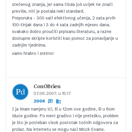
stečenog znanja, jer sama titula još uvijek ne znači
previše, niti je postala neki standard.
Preporuka – 300 sati efektivnog učenja, 2 sata prvih
100-tinjak dana i 3 do 4 sata zadnjih mjesec dana.
svakako dobro proučiti prpisanu literaturu, a razne
dostupne skripte koristiti kao pomoć za ponavljanje u
zadnjim tjednima.
samo hrabro i sretno!
ConOBrien
07.06.2007. u 15:17
2006
I ja imam namjeru ići, ili u 12om ove godine, ili u 6om
iduće godine. Po meni gradivo i nije preteško, problem
je što je potreban visok postotak točnih odgovora za
prolaz. Na internetu se mogu naći Mock Exams.