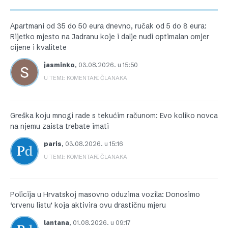
Apartmani od 35 do 50 eura dnevno, ručak od 5 do 8 eura:
Rijetko mjesto na Jadranu koje i dalje nudi optimalan omjer
cijene i kvalitete
jasminko
,
03.08.2026. u 15:50
U TEMI: KOMENTARI ČLANAKA
Greška koju mnogi rade s tekućim računom: Evo koliko novca
na njemu zaista trebate imati
paris
,
03.08.2026. u 15:16
U TEMI: KOMENTARI ČLANAKA
Policija u Hrvatskoj masovno oduzima vozila: Donosimo
‘crvenu listu’ koja aktivira ovu drastičnu mjeru
lantana
,
01.08.2026. u 09:17