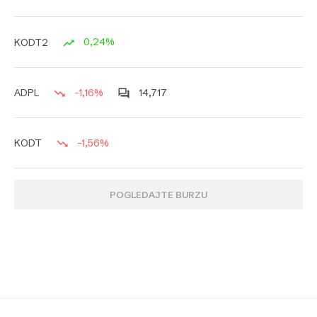
0,24%
KODT2
-1,16%
14,717
ADPL
-1,56%
KODT
POGLEDAJTE BURZU