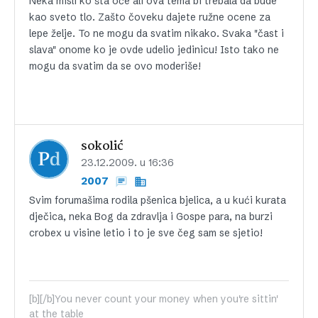
Neka misli ko šta oče ali ova tema bi trebala da bude
kao sveto tlo. Zašto čoveku dajete ružne ocene za
lepe želje. To ne mogu da svatim nikako. Svaka "čast i
slava" onome ko je ovde udelio jedinicu! Isto tako ne
mogu da svatim da se ovo moderiše!
sokolić
23.12.2009. u 16:36
2007
Svim forumašima rodila pšenica bjelica, a u kući kurata
dječica, neka Bog da zdravlja i Gospe para, na burzi
crobex u visine letio i to je sve čeg sam se sjetio!
[b][/b]You never count your money when you're sittin'
at the table