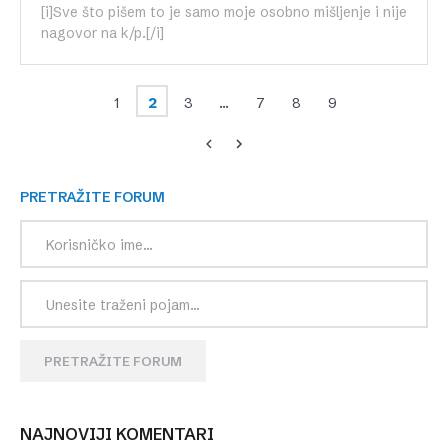
[i]Sve što pišem to je samo moje osobno mišljenje i nije
nagovor na k/p.[/i]
1
2
3
…
7
8
9
PRETRAŽITE FORUM
PRETRAŽITE FORUM
NAJNOVIJI KOMENTARI