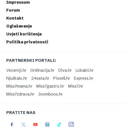
Impressum
Forum
Kontakt
Oglašavanje
Uvjeti korištenja
Politika privatnosti
PARTNERSKI PORTALI:
Vecernji.hr
Ordinacija.hr
Diva.hr
Lokalni.hr
Njuškalo.hr
24sata.hr
Pixsell.hr
Express.hr
Miss7mama.hr
Miss7gastro.hr
Miss7.hr
Miss7zdrava.hr
Joomboos.hr
PRATITE NAS