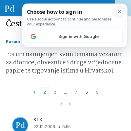
Čestitke
›
›
Forum
Tržište kapitala Hrvatska
Čestitke
Forum namijenjen svim temama vezanim
za dionice, obveznice i druge vrijednosne
papire te trgovanje istima u Hrvatskoj.
1
2
3
…
7
8
9
SLK
23.12.2009. u 15:55