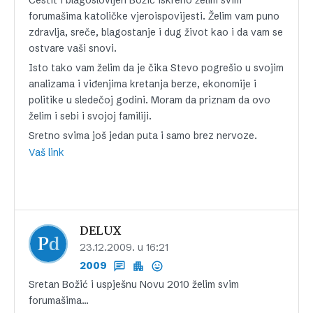
Čestit i blagoslovljen Božić iskreno želim svim
forumašima katoličke vjeroispovijesti. Želim vam puno
zdravlja, sreče, blagostanje i dug život kao i da vam se
ostvare vaši snovi.
Isto tako vam želim da je čika Stevo pogrešio u svojim
analizama i viđenjima kretanja berze, ekonomije i
politike u sledečoj godini. Moram da priznam da ovo
želim i sebi i svojoj familiji.
Sretno svima još jedan puta i samo brez nervoze.
Vaš link
DELUX
23.12.2009. u 16:21
2009
Sretan Božić i uspješnu Novu 2010 želim svim
forumašima…