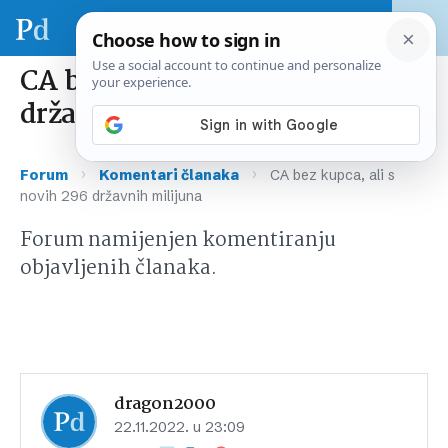
CA bez kupca, ali s novih 296
državnih milijuna
›
›
Forum
Komentari članaka
CA bez kupca, ali s
novih 296 državnih milijuna
Forum namijenjen komentiranju
objavljenih članaka.
dragon2000
22.11.2022. u 23:09