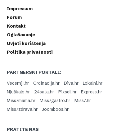
Impressum
Forum
Kontakt
Oglašavanje
Uvjeti korištenja
Politika privatnosti
PARTNERSKI PORTALI:
Vecernji.hr
Ordinacija.hr
Diva.hr
Lokalni.hr
Njuškalo.hr
24sata.hr
Pixsell.hr
Express.hr
Miss7mama.hr
Miss7gastro.hr
Miss7.hr
Miss7zdrava.hr
Joomboos.hr
PRATITE NAS