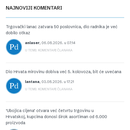
NAJNOVIJI KOMENTARI
Trgovački lanac zatvara 50 poslovnica, dio radnika je već
dobilo otkaz
anlaser
,
06.08.2026. u 07:14
U TEMI: KOMENTARI ČLANAKA
Dio Hrvata mirovinu dobiva već 5. kolovoza, bit će uvećana
lantana
,
03.08.2026. u 17:21
U TEMI: KOMENTARI ČLANAKA
‘Ubojica cijena’ otvara već četvrtu trgovinu u
Hrvatskoj, kupcima donosi širok asortiman od 6.000
proizvoda