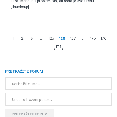
i kraj mene isti problem bia, ali sada je sve uredu
[thumbsup]
1
2
3
…
125
126
127
…
175
176
177
PRETRAŽITE FORUM
PRETRAŽITE FORUM