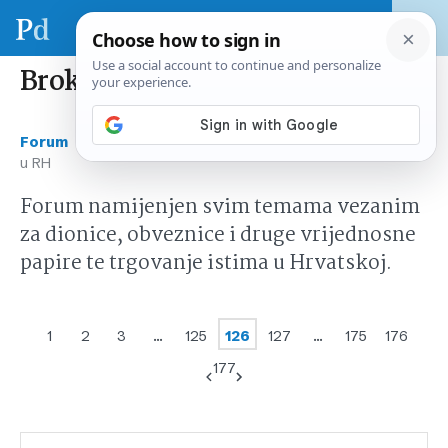
Brokerske kuće u RH
›
›
Forum
Tržište kapitala Hrvatska
Brokerske kuće
u RH
Forum namijenjen svim temama vezanim
za dionice, obveznice i druge vrijednosne
papire te trgovanje istima u Hrvatskoj.
1
2
3
…
125
126
127
…
175
176
177