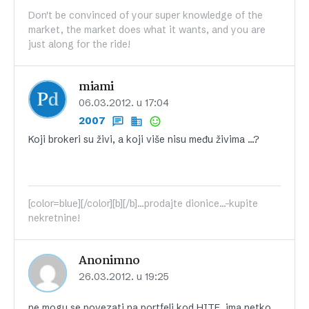
Don't be convinced of your super knowledge of the
market, the market does what it wants, and you are
just along for the ride!
miami
06.03.2012. u 17:04
2007
Koji brokeri su živi, a koji više nisu među živima …?
[color=blue][/color][b][/b]...prodajte dionice...-kupite
nekretnine!
Anonimno
26.03.2012. u 19:25
ne mogu se povezati na portfelj kod HITE ,ima netko