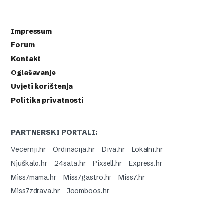
Impressum
Forum
Kontakt
Oglašavanje
Uvjeti korištenja
Politika privatnosti
PARTNERSKI PORTALI:
Vecernji.hr
Ordinacija.hr
Diva.hr
Lokalni.hr
Njuškalo.hr
24sata.hr
Pixsell.hr
Express.hr
Miss7mama.hr
Miss7gastro.hr
Miss7.hr
Miss7zdrava.hr
Joomboos.hr