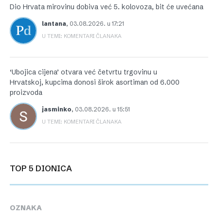
Dio Hrvata mirovinu dobiva već 5. kolovoza, bit će uvećana
lantana
,
03.08.2026. u 17:21
U TEMI: KOMENTARI ČLANAKA
‘Ubojica cijena’ otvara već četvrtu trgovinu u
Hrvatskoj, kupcima donosi širok asortiman od 6.000
proizvoda
jasminko
,
03.08.2026. u 15:51
U TEMI: KOMENTARI ČLANAKA
TOP 5 DIONICA
OZNAKA