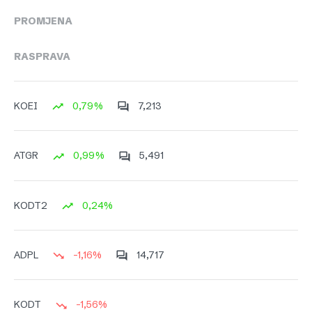
PROMJENA
RASPRAVA
0,79%
7,213
KOEI
0,99%
5,491
ATGR
0,24%
KODT2
-1,16%
14,717
ADPL
-1,56%
KODT