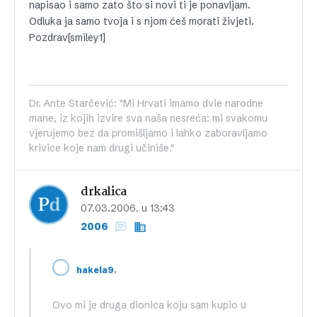
napisao i samo zato što si novi ti je ponavljam.
Odluka ja samo tvoja i s njom ćeš morati živjeti.
Pozdrav[smiley1]
Dr. Ante Starčević: "Mi Hrvati imamo dvie narodne
mane, iz kojih izvire sva naša nesreća: mi svakomu
vjerujemo bez da promišljamo i lahko zaboravljamo
krivice koje nam drugi učiniše."
drkalica
07.03.2006. u 13:43
2006
,
hakela9
Ovo mi je druga dionica koju sam kupio u