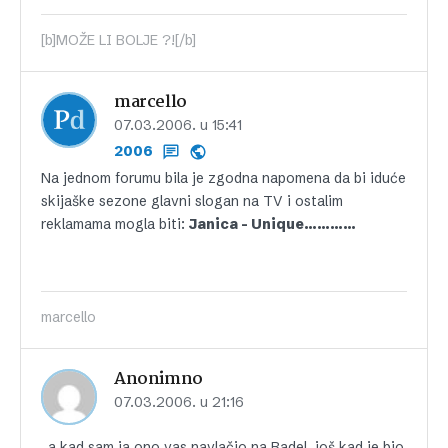
[b]MOŽE LI BOLJE ?![/b]
marcello
07.03.2006. u 15:41
2006
Na jednom forumu bila je zgodna napomena da bi iduće
skijaške sezone glavni slogan na TV i ostalim
reklamama mogla biti:
Janica – Unique…………
marcello
Anonimno
07.03.2006. u 21:16
..a kad sam ja ono vas navlačio na Badel, još kad je bio