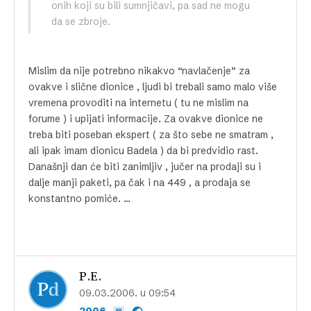
onih koji su bili sumnjičavi, pa sad ne mogu
da se zbroje.
Mislim da nije potrebno nikakvo “navlačenje” za
ovakve i slične dionice , ljudi bi trebali samo malo više
vremena provoditi na internetu ( tu ne mislim na
forume ) i upijati informacije. Za ovakve dionice ne
treba biti poseban ekspert ( za što sebe ne smatram ,
ali ipak imam dionicu Badela ) da bi predvidio rast.
Današnji dan će biti zanimljiv , jučer na prodaji su i
dalje manji paketi, pa čak i na 449 , a prodaja se
konstantno pomiće. …
P.E.
09.03.2006. u 09:54