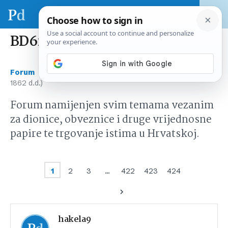
BD62 (Badel 1862 d.d.)
›
›
Forum
Tržište kapitala Hrvatska
BD62 (Badel
1862 d.d.)
Forum namijenjen svim temama vezanim
za dionice, obveznice i druge vrijednosne
papire te trgovanje istima u Hrvatskoj.
1
2
3
…
422
423
424
hakela9