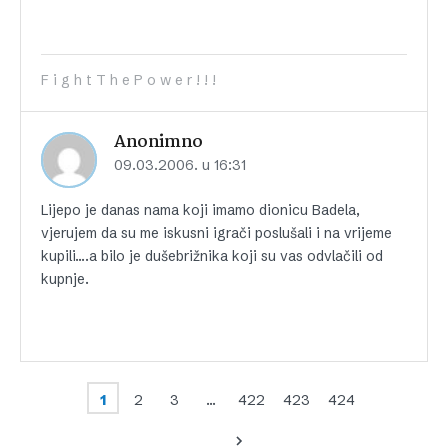
F i g h t T h e P o w e r ! ! !
Anonimno
09.03.2006. u 16:31
Lijepo je danas nama koji imamo dionicu Badela,
vjerujem da su me iskusni igrači poslušali i na vrijeme
kupili….a bilo je dušebrižnika koji su vas odvlačili od
kupnje.
1
2
3
…
422
423
424