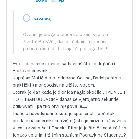
2006
,
hakela9
Ovo mi je druga dionica koju sam kupio u
životu! Po 320 , dali da čekam ili prodam
prebrzo raste da bi trajalo? pomagajte!!!!!
Evo ti današnje novine, sada vidiš što se događa (
Poslovni dnevnik ).
Kupnjom Matić d.o.o. odnosno Cetine, Badel postaje (
praktički ) monopolist na tržištu vodom.
Utorak je dan kada je dionica naglo skočila , TADA JE I
POTPISAN UGOVOR – danas se vjerojatno sekunde
odlučivati , pa tko prvi njegova je……
Inaće u navedenom tekstu je spomenut i početak
prodaje na američkom tržištu ( što je možda još važnija
vijest ) svaka čast Badelu! Pitanje je što če se desiti sa
ionako upitnim tržišnim stanjem Podravkine Studene…?