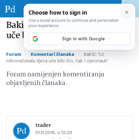
Bakić: ‘Uz mikroračunala djeca
uče bilo što, čak i vjeronauk’
›
›
Forum
Komentari članaka
Bakić: ‘Uz
mikroračunala djeca uče bilo što, čak i vjeronauk’
Forum namijenjen komentiranju
objavljenih članaka.
trader
01.11.2018. u 13:26