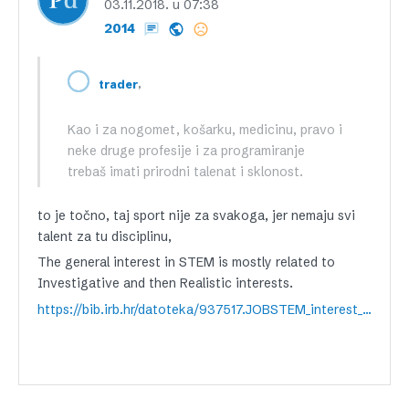
03.11.2018. u 07:38
2014
,
trader
Kao i za nogomet, košarku, medicinu, pravo i
neke druge profesije i za programiranje
trebaš imati prirodni talenat i sklonost.
to je točno, taj sport nije za svakoga, jer nemaju svi
talent za tu disciplinu,
The general interest in STEM is mostly related to
Investigative and then Realistic interests.
https://bib.irb.hr/datoteka/937517.JOBSTEM_interest_2018_Accepted.pdf