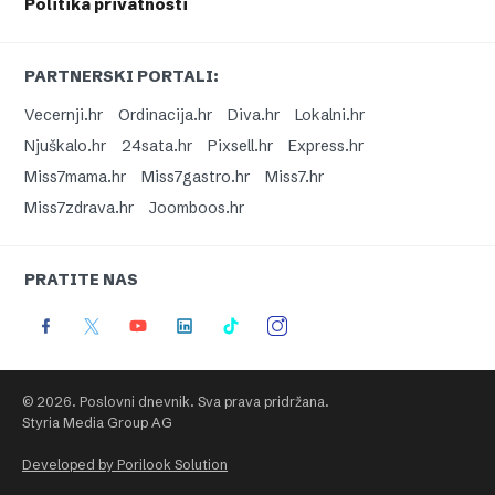
Politika privatnosti
PARTNERSKI PORTALI:
Vecernji.hr
Ordinacija.hr
Diva.hr
Lokalni.hr
Njuškalo.hr
24sata.hr
Pixsell.hr
Express.hr
Miss7mama.hr
Miss7gastro.hr
Miss7.hr
Miss7zdrava.hr
Joomboos.hr
PRATITE NAS
© 2026. Poslovni dnevnik. Sva prava pridržana.
Styria Media Group AG
Developed by Porilook Solution