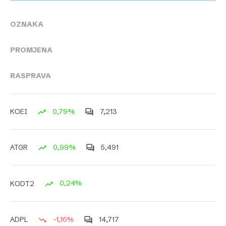
OZNAKA
PROMJENA
RASPRAVA
0,79%
7,213
KOEI
0,99%
5,491
ATGR
0,24%
KODT2
-1,16%
14,717
ADPL