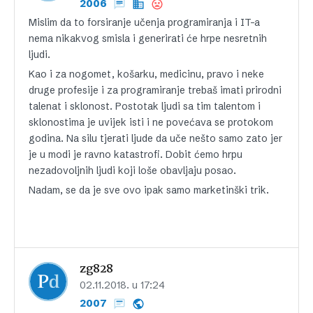
2006
Mislim da to forsiranje učenja programiranja i IT-a
nema nikakvog smisla i generirati će hrpe nesretnih
ljudi.
Kao i za nogomet, košarku, medicinu, pravo i neke
druge profesije i za programiranje trebaš imati prirodni
talenat i sklonost. Postotak ljudi sa tim talentom i
sklonostima je uvijek isti i ne povećava se protokom
godina. Na silu tjerati ljude da uče nešto samo zato jer
je u modi je ravno katastrofi. Dobit ćemo hrpu
nezadovoljnih ljudi koji loše obavljaju posao.
Nadam, se da je sve ovo ipak samo marketinški trik.
zg828
02.11.2018. u 17:24
2007