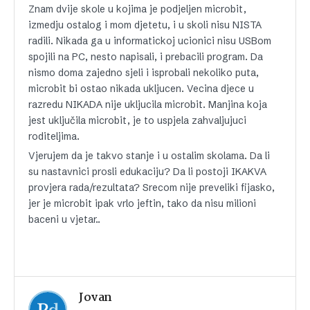
Znam dvije skole u kojima je podjeljen microbit,
izmedju ostalog i mom djetetu, i u skoli nisu NISTA
radili. Nikada ga u informatickoj ucionici nisu USBom
spojili na PC, nesto napisali, i prebacili program. Da
nismo doma zajedno sjeli i isprobali nekoliko puta,
microbit bi ostao nikada ukljucen. Vecina djece u
razredu NIKADA nije ukljucila microbit. Manjina koja
jest uključila microbit, je to uspjela zahvaljujuci
roditeljima.
Vjerujem da je takvo stanje i u ostalim skolama. Da li
su nastavnici prosli edukaciju? Da li postoji IKAKVA
provjera rada/rezultata? Srecom nije preveliki fijasko,
jer je microbit ipak vrlo jeftin, tako da nisu milioni
baceni u vjetar..
Jovan