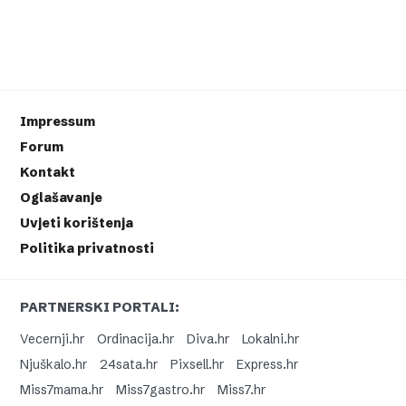
Impressum
Forum
Kontakt
Oglašavanje
Uvjeti korištenja
Politika privatnosti
PARTNERSKI PORTALI:
Vecernji.hr
Ordinacija.hr
Diva.hr
Lokalni.hr
Njuškalo.hr
24sata.hr
Pixsell.hr
Express.hr
Miss7mama.hr
Miss7gastro.hr
Miss7.hr