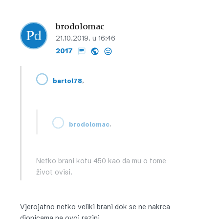
brodolomac
21.10.2019. u 16:46
2017
,
bartol78
,
brodolomac
Netko brani kotu 450 kao da mu o tome
život ovisi.
Vjerojatno netko veliki brani dok se ne nakrca
dionicama na ovoj razini