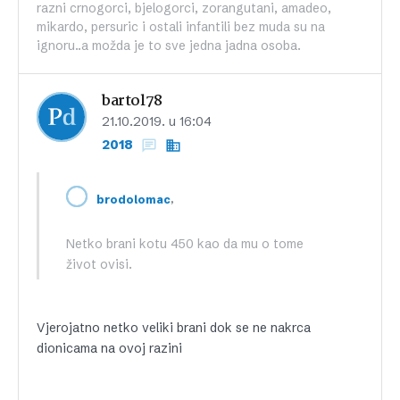
razni crnogorci, bjelogorci, zorangutani, amadeo,
mikardo, persuric i ostali infantili bez muda su na
ignoru..a možda je to sve jedna jadna osoba.
bartol78
21.10.2019. u 16:04
2018
,
brodolomac
Netko brani kotu 450 kao da mu o tome
život ovisi.
Vjerojatno netko veliki brani dok se ne nakrca
dionicama na ovoj razini