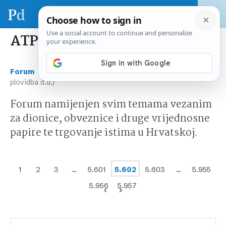
ATPL (Atlantska plovidba d.d.)
›
›
Forum
Tržište kapitala Hrvatska
ATPL (Atlantska
plovidba d.d.)
Forum namijenjen svim temama vezanim
za dionice, obveznice i druge vrijednosne
papire te trgovanje istima u Hrvatskoj.
1
2
3
…
5.601
5.602
5.603
…
5.955
5.956
5.957