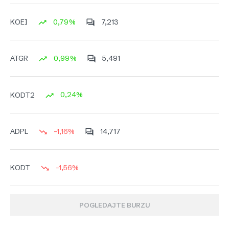
0,79%
7,213
KOEI
0,99%
5,491
ATGR
0,24%
KODT2
-1,16%
14,717
ADPL
-1,56%
KODT
POGLEDAJTE BURZU