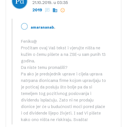
21.10.2019. u 03:35
2019
,
amarananab
Feniks@
Pročitam ovaj Vaš tekst i vjerujte ništa ne
kužim o čemu pišete a na ZSE-u sam punih 13
godina.
Da niste temu promašili?
Pa ako je predsjednik uprave i cijela uprava
natrpana dionicama firme kojom upravljaju to
je poticaj da posluju što bolje pa da si
temeljem tog pozitivnog poslovanja i
dividendu isplaćuju. Zato ni ne prodaju
dionice jer će u budućnosti moći pored plaće
i od dividende lijepo živjeti. I sad Vi pišete
kako ono ništa ne riskiraju. Svašta!