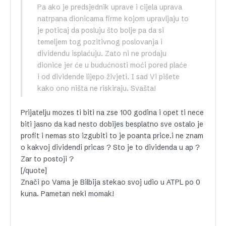
Pa ako je predsjednik uprave i cijela uprava
natrpana dionicama firme kojom upravljaju to
je poticaj da posluju što bolje pa da si
temeljem tog pozitivnog poslovanja i
dividendu isplaćuju. Zato ni ne prodaju
dionice jer će u budućnosti moći pored plaće
i od dividende lijepo živjeti. I sad Vi pišete
kako ono ništa ne riskiraju. Svašta!
Prijatelju mozes ti biti na zse 100 godina i opet ti nece
biti jasno da kad nesto dobijes besplatno sve ostalo je
profit i nemas sto izgubiti to je poanta price.i ne znam
o kakvoj dividendi pricas ? Sto je to dividenda u ap ?
Zar to postoji ?
[/quote]
Znači po Vama je Bilbija stekao svoj udio u ATPL po 0
kuna. Pametan neki momak!