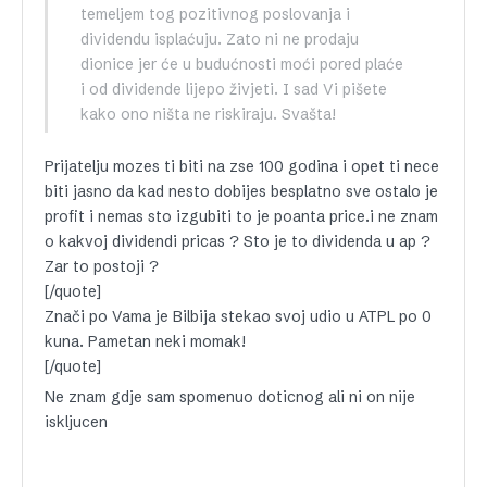
temeljem tog pozitivnog poslovanja i
dividendu isplaćuju. Zato ni ne prodaju
dionice jer će u budućnosti moći pored plaće
i od dividende lijepo živjeti. I sad Vi pišete
kako ono ništa ne riskiraju. Svašta!
Prijatelju mozes ti biti na zse 100 godina i opet ti nece
biti jasno da kad nesto dobijes besplatno sve ostalo je
profit i nemas sto izgubiti to je poanta price.i ne znam
o kakvoj dividendi pricas ? Sto je to dividenda u ap ?
Zar to postoji ?
[/quote]
Znači po Vama je Bilbija stekao svoj udio u ATPL po 0
kuna. Pametan neki momak!
[/quote]
Ne znam gdje sam spomenuo doticnog ali ni on nije
iskljucen