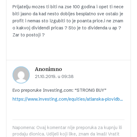
Prijatelju mozes ti biti na zse 100 godina i opet ti nece
biti jasno da kad nesto dobijes besplatno sve ostalo je
profit i nemas sto izgubiti to je poanta price.i ne znam
o kakvoj dividendi pricas ? Sto je to dividenda u ap ?
Zar to postoji ?
Anonimno
21.10.2019. u 09:38
Evo preporuke Investing.com: “STRONG BUY”
https://www.investing.com/equities/atlanska-plovidb-technical
Napomena: Ovaj komentar nije preporuka za kupnju ili
prodaju dionica. Udijeli koji like, znam da imaš! Vratit