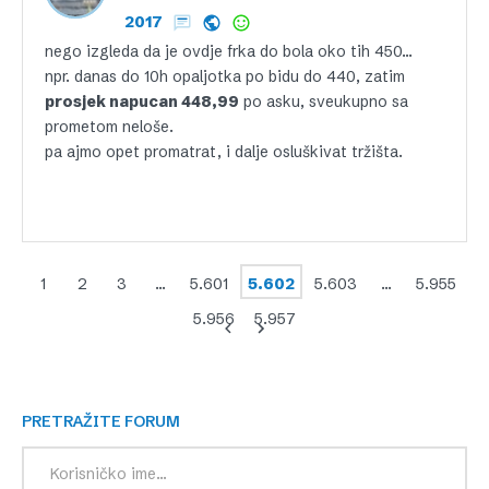
2017
nego izgleda da je ovdje frka do bola oko tih 450…
npr. danas do 10h opaljotka po bidu do 440, zatim
prosjek napucan 448,99
po asku, sveukupno sa
prometom neloše.
pa ajmo opet promatrat, i dalje osluškivat tržišta.
1
2
3
…
5.601
5.602
5.603
…
5.955
5.956
5.957
PRETRAŽITE FORUM