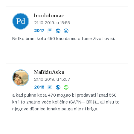
brodolomac
21.10.2019. u 15:55
2017
Netko brani kotu 450 kao da mu o tome život ovisi.
NaBiduAsku
21.10.2019. u 15:57
2018
a kad pukne kota 470 mogao bi prodavati iznad 550
kn i to znatno veće količine (SAPN— Biliš)… ali nisu to
njegove dijonice ionako pa ga nije ni briga.