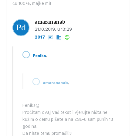
ću 100%, majke mi!
amarananab
21.10.2019. u 13:29
2017
,
Feniks
,
amarananab
Feniks@
Pročitam ovaj Vaš tekst i vjerujte ništa ne
kužim o čemu pišete a na ZSE-u sam punih 13
godina.
Da niste temu promašili?