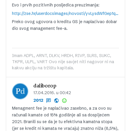
Evo i prvih pozitivnih posljedica preuzimanja:
http://zse.hr/userdocsimages/novosti/yvLysdWfGep1qFS4hXkODA==.pdf
Preko ovog ugovora o kreditu GS je naplaćivao dobar
dio svog management fee-a.
Imam ADPL, ARNT, DLKV, HRDH, RIVP, SLRS, SUKC,
TKPR, ULPL, VART Ovo nije savjet niti nagovor ni na
kakvu akciju na tržištu kapitala.
daliborop
17.04.2016. u 00:42
2012
Menagment fee je naplaćivao zasebno, a za ovo su
računali kamate od 15% godišnje ali sa dospijećem
2021. Branili su se da je tu efektivna kamatna stopa
(jer se kredit ni kamata ne vraćaju) znatno niža (8,5%),