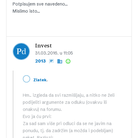
Potpisujem sve navedeno…
Mislimo isto…
Invest
31.03.2016. u 11:05
2013
,
Zlatek
Hm.. izgleda da svi razmišljaju, a nitko ne želi
podijeliti argumente za odluku (ovakvu ili
onakvu) na forumu.
Evo ja ću prvi:
Za sad sam više pri odluci da se ne javim na
ponudu, tj. da zadržim (a možda i podebljam)
paket. Razlozi: