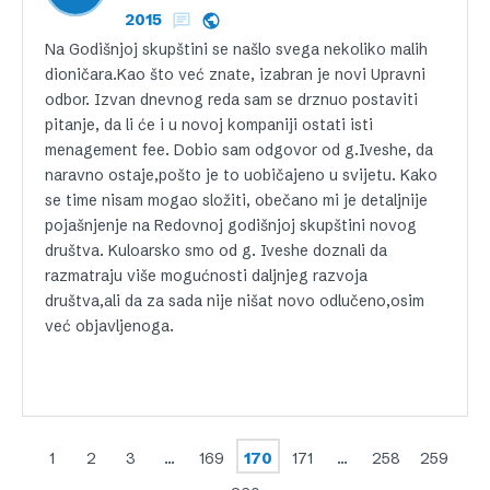
2015
Na Godišnjoj skupštini se našlo svega nekoliko malih
dioničara.Kao što već znate, izabran je novi Upravni
odbor. Izvan dnevnog reda sam se drznuo postaviti
pitanje, da li će i u novoj kompaniji ostati isti
menagement fee. Dobio sam odgovor od g.Iveshe, da
naravno ostaje,pošto je to uobičajeno u svijetu. Kako
se time nisam mogao složiti, obečano mi je detaljnije
pojašnjenje na Redovnoj godišnjoj skupštini novog
društva. Kuloarsko smo od g. Iveshe doznali da
razmatraju više mogućnosti daljnjeg razvoja
društva,ali da za sada nije nišat novo odlučeno,osim
već objavljenoga.
1
2
3
…
169
170
171
…
258
259