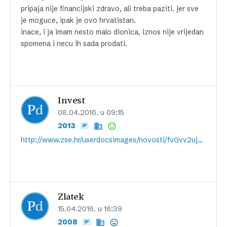
pripaja nije financijski zdravo, ali treba paziti. jer sve
je moguce, ipak je ovo hrvatistan.
inace, i ja imam nesto malo dionica, iznos nije vrijedan
spomena i necu ih sada prodati.
Invest
08.04.2016. u 09:15
2013
http://www.zse.hr/userdocsimages/novosti/fvGvv2ujdRgtVxT4ovhMeg==.pdf
Zlatek
15.04.2016. u 16:39
2008