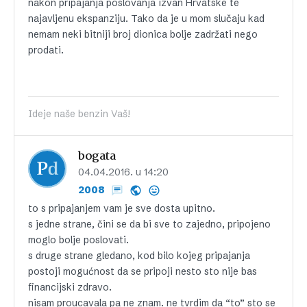
nakon pripajanja poslovanja izvan Hrvatske te
najavljenu ekspanziju. Tako da je u mom slučaju kad
nemam neki bitniji broj dionica bolje zadržati nego
prodati.
Ideje naše benzin Vaš!
bogata
04.04.2016. u 14:20
2008
to s pripajanjem vam je sve dosta upitno.
s jedne strane, čini se da bi sve to zajedno, pripojeno
moglo bolje poslovati.
s druge strane gledano, kod bilo kojeg pripajanja
postoji mogućnost da se pripoji nesto sto nije bas
financijski zdravo.
nisam proucavala pa ne znam. ne tvrdim da “to” sto se