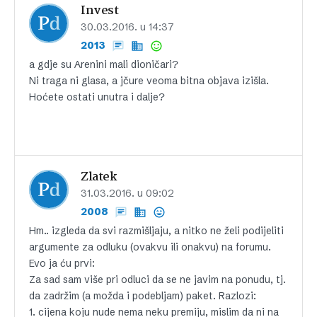
Invest
30.03.2016. u 14:37
2013
a gdje su Arenini mali dioničari?
Ni traga ni glasa, a jčure veoma bitna objava izišla.
Hoćete ostati unutra i dalje?
Zlatek
31.03.2016. u 09:02
2008
Hm.. izgleda da svi razmišljaju, a nitko ne želi podijeliti
argumente za odluku (ovakvu ili onakvu) na forumu.
Evo ja ću prvi:
Za sad sam više pri odluci da se ne javim na ponudu, tj.
da zadržim (a možda i podebljam) paket. Razlozi:
1. cijena koju nude nema neku premiju, mislim da ni na