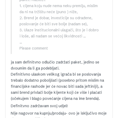
1. cijena koju nude nema neku premiju, mislim
da ni na tržištu neće (puno ) niže,
2. Brend je dobar, investicije su odrađene,
poslovanje će biti sve bolje (nadam se),
3. Ulaze institucionalni ulagači, što je i dobro
i loše, ali nadam se većoj likvidnosti …
…
Please comment
ja sam definitvno odlučio zadržati paket, jedino se
dvoumim da li ga podebljati.
Definitivno ulaskom velikog igrača bi se poslovanja
trebalo dodatno poboljšati (posebno pritom mislim na
financijske rashode jer će novac biti sada jeftiniji), a
sami brend privlači bolje kijente koji će više i plaćati
(očekujem i blago povećanje cijena na ime brenda).
Definitvno zadržavam svoj udjel!
Nije nagovor na kupnju/prodaju- ovo je isključivo moje