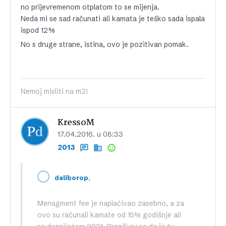
no prijevremenom otplatom to se mijenja.
Neda mi se sad računati ali kamata je teško sada ispala
ispod 12%
No s druge strane, istina, ovo je pozitivan pomak.
Nemoj misliti na m2!
KressoM
17.04.2016. u 08:33
2013
,
daliborop
Menagment fee je naplaćivao zasebno, a za
ovo su računali kamate od 15% godišnje ali