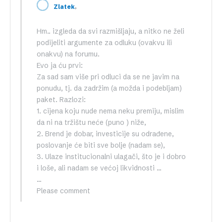
,
Zlatek
Hm.. izgleda da svi razmišljaju, a nitko ne želi
podijeliti argumente za odluku (ovakvu ili
onakvu) na forumu.
Evo ja ću prvi:
Za sad sam više pri odluci da se ne javim na
ponudu, tj. da zadržim (a možda i podebljam)
paket. Razlozi:
1. cijena koju nude nema neku premiju, mislim
da ni na tržištu neće (puno ) niže,
2. Brend je dobar, investicije su odrađene,
poslovanje će biti sve bolje (nadam se),
3. Ulaze institucionalni ulagači, što je i dobro
i loše, ali nadam se većoj likvidnosti …
…
Please comment