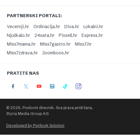
PARTNERSKI PORTALI:
Vecernji.hr
Ordinacija.hr
Diva.hr
Lokalni.hr
Njuškalo.hr
24sata.hr
Pixsell.hr
Express.hr
Miss7mama.hr
Miss7gastro.hr
Miss7.hr
Miss7zdrava.hr
Joomboos.hr
PRATITE NAS
© 2026. Poslovni dnevnik. Sva prava pridržana.
Styria Media Group AG
Developed by Porilook Solution