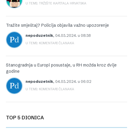
U TEMI: TRŽIŠTE KAPITALA HRVATSKA
Tražite smještaj? Policija objavila važno upozorenje
nepoduzetnik
,
04.03.2024. u 08:38
U TEMI: KOMENTARI ČLANAKA
Stanogradnja u Europi posustaje, u RH možda kroz dvije
godine
nepoduzetnik
,
04.03.2024. u 06:02
U TEMI: KOMENTARI ČLANAKA
TOP 5 DIONICA