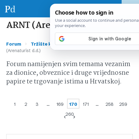
ARNT (Arenaturist d.d.)
›
›
Forum
Tržište kapitala Hrvatska
ARNT
(Arenaturist d.d.)
Forum namijenjen svim temama vezanim
za dionice, obveznice i druge vrijednosne
papire te trgovanje istima u Hrvatskoj.
1
2
3
…
169
170
171
…
258
259
260