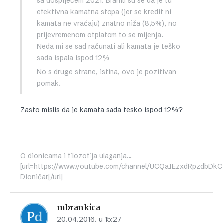
sa dospijećem 2021. Branili su se da je tu
efektivna kamatna stopa (jer se kredit ni
kamata ne vraćaju) znatno niža (8,5%), no
prijevremenom otplatom to se mijenja.
Neda mi se sad računati ali kamata je teško
sada ispala ispod 12%
No s druge strane, istina, ovo je pozitivan
pomak.
Zasto mislis da je kamata sada tesko ispod 12%?
O dionicama i filozofija ulaganja...
[url=https://www.youtube.com/channel/UCQaIEzxdRpzdbDkC
Dioničar[/url]
mbrankica
20.04.2016. u 15:27