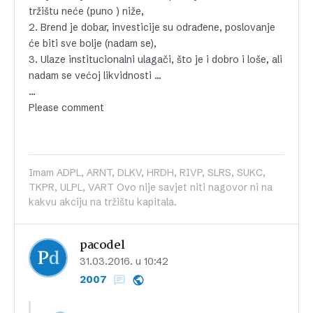
tržištu neće (puno ) niže,
2. Brend je dobar, investicije su odrađene, poslovanje
će biti sve bolje (nadam se),
3. Ulaze institucionalni ulagači, što je i dobro i loše, ali
nadam se većoj likvidnosti …
…
Please comment
Imam ADPL, ARNT, DLKV, HRDH, RIVP, SLRS, SUKC,
TKPR, ULPL, VART Ovo nije savjet niti nagovor ni na
kakvu akciju na tržištu kapitala.
pacodel
31.03.2016. u 10:42
2007