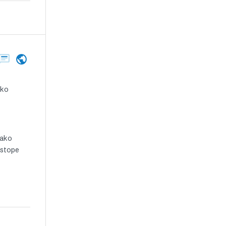
iko
kako
 stope