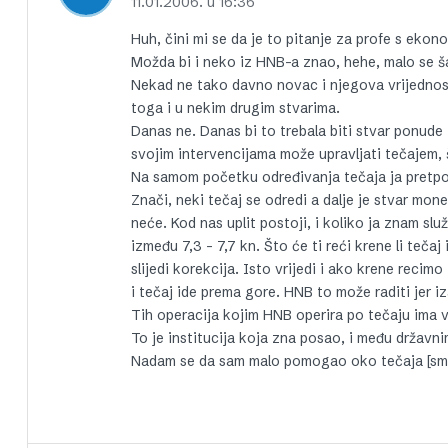
11.01.2006. u 16:36
Huh, čini mi se da je to pitanje za profe s ekon
Možda bi i neko iz HNB-a znao, hehe, malo se š
Nekad ne tako davno novac i njegova vrijednost
toga i u nekim drugim stvarima.
Danas ne. Danas bi to trebala biti stvar ponude 
svojim intervencijama može upravljati tečajem, š
Na samom početku određivanja tečaja ja pretpos
Znači, neki tečaj se odredi a dalje je stvar monet
neće. Kod nas uplit postoji, i koliko ja znam slu
između 7,3 – 7,7 kn. Što će ti reći krene li tečaj
slijedi korekcija. Isto vrijedi i ako krene recimo
i tečaj ide prema gore. HNB to može raditi jer iz
Tih operacija kojim HNB operira po tečaju ima vi
To je institucija koja zna posao, i među državnim 
Nadam se da sam malo pomogao oko tečaja [smi