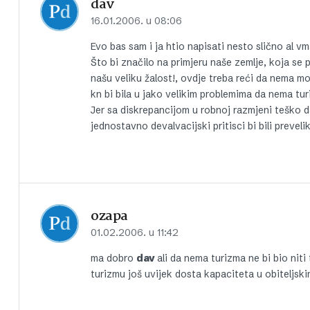
dav
16.01.2006. u 08:06
Evo bas sam i ja htio napisati nesto slično al vm
Što bi značilo na primjeru naše zemlje, koja se
našu veliku žalost!, ovdje treba reći da nema 
kn bi bila u jako velikim problemima da nema tur
Jer sa diskrepancijom u robnoj razmjeni teško d
jednostavno devalvacijski pritisci bi bili prevelik
ozapa
01.02.2006. u 11:42
ma dobro
dav
ali da nema turizma ne bi bio niti
turizmu još uvijek dosta kapaciteta u obiteljsk