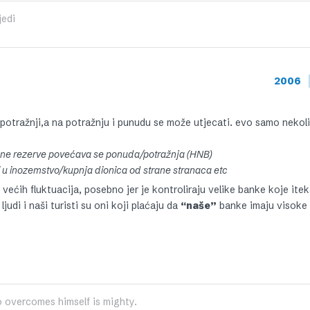
jedi
2006
 potražnji,a na potražnju i punudu se može utjecati. evo samo nekol
ne rezerve povećava se ponuda/potražnja (HNB)
vi u inozemstvo/kupnja dionica od strane stranaca etc
 većih fluktuacija, posebno jer je kontroliraju velike banke koje ite
judi i naši turisti su oni koji plaćaju da
“naše”
banke imaju visoke
 overcomes himself is mighty.