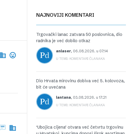
NAJNOVIJI KOMENTARI
Trgovački lanac zatvara 50 poslovnica, dio
radnika je već dobilo otkaz
anlaser
,
06.08.2026. u 07:14
U TEMI: KOMENTARI ČLANAKA
Dio Hrvata mirovinu dobiva već 5. kolovoza,
bit će uvećana
lantana
,
03.08.2026. u 17:21
U TEMI: KOMENTARI ČLANAKA
‘Ubojica cijena’ otvara već četvrtu trgovinu
u Hrvatskoj, kupcima donosi širok asortiman