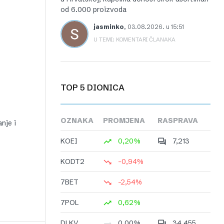
od 6.000 proizvoda
jasminko
,
03.08.2026. u 15:51
U TEMI: KOMENTARI ČLANAKA
TOP 5 DIONICA
OZNAKA
PROMJENA
RASPRAVA
anje i
KOEI
0,20%
7,213
KODT2
-0,94%
7BET
-2,54%
7POL
0,62%
DLKV
0,00%
34,455