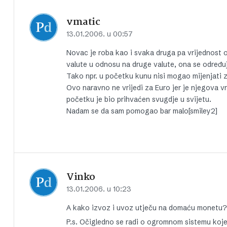
vmatic
13.01.2006. u 00:57
Novac je roba kao i svaka druga pa vrijednost o
valute u odnosu na druge valute, ona se određuje 
Tako npr. u početku kunu nisi mogao mijenjati 
Ovo naravno ne vrijedi za Euro jer je njegova v
početku je bio prihvaćen svugdje u svijetu.
Nadam se da sam pomogao bar malo[smiley2]
Vinko
13.01.2006. u 10:23
A kako izvoz i uvoz utječu na domaću monetu?
P.s. Očigledno se radi o ogromnom sistemu koje