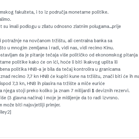
omskog fakulteta, i to iz područja monetarne politike.
alimo.
 su imali podlogu u zllatu odnosno zlatnim polugama…prije
i potražnje na novčanom tržištu, ali centralna banka sa
to u mnogim zemljama i radi, vidi nas, vidi recimo Kinu.
tavljam da je pitanje tečaja više političko od ekonomskog pitanja
arne politike kako će on ići, hoće li biti ikakvog uplita ili
žbena politika HNB-a je bila da tečaj kontrolira u granicama
 iznad recimo 7,7 kn HNB će kupiti kune na tržištu, znači biti će ih m
 ispod 7,3 kn, HNB ih plasira na tržište a miče euriće
a njega stoji preko koliko ja znam 7 milijardi $ deviznih rezervi.
še (3 glavna načina) i moje je mišljenje da to radi izvrsno.
može biti najsvjetliji primjer.
ley2]