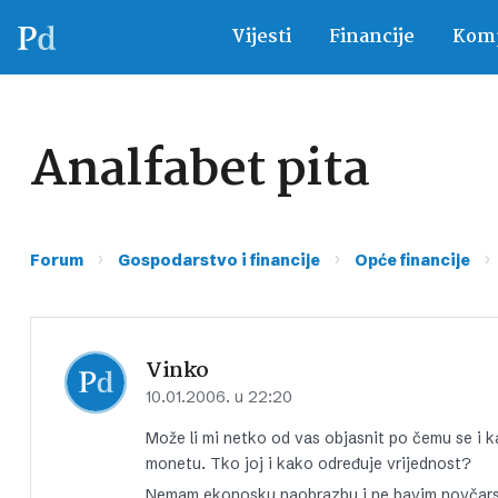
Vijesti
Financije
Komp
Analfabet pita
›
›
›
Forum
Gospodarstvo i financije
Opće financije
Vinko
10.01.2006. u 22:20
Može li mi netko od vas objasnit po čemu se i k
monetu. Tko joj i kako određuje vrijednost?
Nemam ekonosku naobrazbu i ne bavim novčars