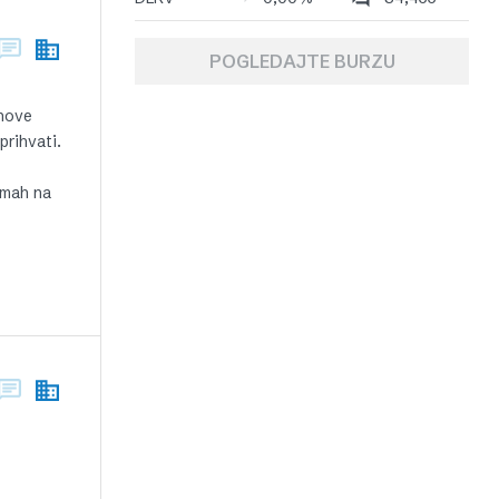
POGLEDAJTE BURZU
 nove
prihvati.
dmah na