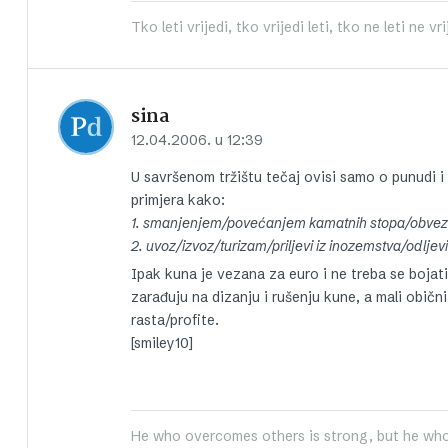
Tko leti vrijedi, tko vrijedi leti, tko ne leti ne vri
sina
12.04.2006. u 12:39
U savršenom tržištu tečaj ovisi samo o punudi i
primjera kako:
1. smanjenjem/povećanjem kamatnih stopa/obvez
2. uvoz/izvoz/turizam/priljevi iz inozemstva/odlje
Ipak kuna je vezana za euro i ne treba se bojati
zarađuju na dizanju i rušenju kune, a mali obični l
rasta/profite.
[smiley10]
He who overcomes others is strong, but he who