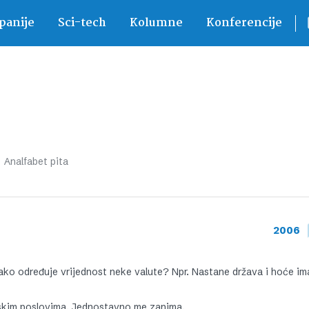
anije
Sci-tech
Kolumne
Konferencije
Analfabet pita
2006
ako određuje vrijednost neke valute? Npr. Nastane država i hoće im
kim poslovima. Jednostavno me zanima.