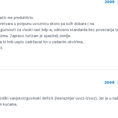
2005
atic me preduhitrio.
 pretvara u potpunu uvoznicu skoro pa svih dobara ( na
mogućnosti za visoki rast bdp-a, odnosno standarda bez povećanja iz
izma. Zapravo turizam je spasitelj zemlje.
a bi hnb uspio zadržavat kn u zadanim okvirima,
i!
2006
 toliki vanjskotrgovinski deficit (nesrazmjer uvoz-izvoz). Jer je u n
im kućama.