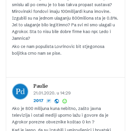
smislu ali po cemu je to bas takva propast sustava?
Mirovinski fondovi imaju 100milijardi kuna imovine.
Izgubili su na jednom ulaganju 800miliona sta je 0.8%.
Jel to ulaganje bilo legitimno? Pa svi mi smo ulagali u
Agrokor. Sta to nisu bile dobre firme kao npr. Ledo i
Jamnica?
Ako ce nam populista Lovrinovic bit stjegonosa
boljitka crno nam se pise.
Paulie
21.01.2020. u 14:29
2017
Ako je 800 milijuna kuna nebitno, zašto javna
televizija i ostali mediji uporno lažu i govore da je
Agrokor porezne obveznike koštao 0 kn ?
Kad je jasno, da su izgubili i umirovljenici i hrvatski