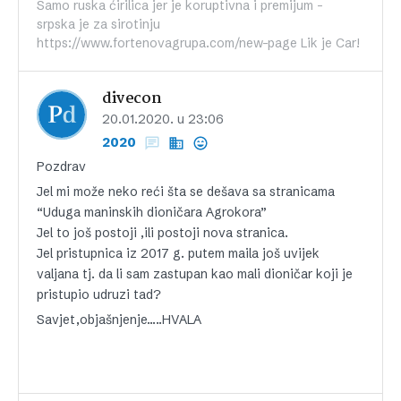
Samo ruska ćirilica jer je koruptivna i premijum -
srpska je za sirotinju
https://www.fortenovagrupa.com/new-page Lik je Car!
divecon
20.01.2020. u 23:06
2020
Pozdrav
Jel mi može neko reći šta se dešava sa stranicama
“Uduga maninskih dioničara Agrokora”
Jel to još postoji ,ili postoji nova stranica.
Jel pristupnica iz 2017 g. putem maila još uvijek
valjana tj. da li sam zastupan kao mali dioničar koji je
pristupio udruzi tad?
Savjet,objašnjenje…..HVALA