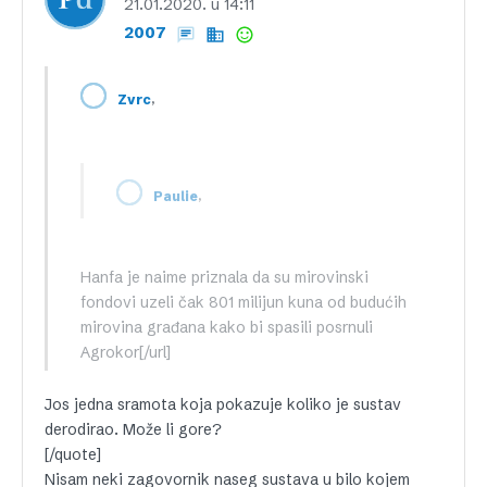
21.01.2020. u 14:11
2007
,
Zvrc
,
Paulie
Hanfa je naime priznala da su mirovinski
fondovi uzeli čak 801 milijun kuna od budućih
mirovina građana kako bi spasili posrnuli
Agrokor[/url]
Jos jedna sramota koja pokazuje koliko je sustav
derodirao. Može li gore?
[/quote]
Nisam neki zagovornik naseg sustava u bilo kojem