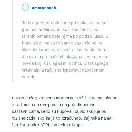
,
amarananab
To što je Hanfa tek sada priznala znamo već
godinama. Mirovinci su produžena ruka
stranih banaka koje njima po potrebi ulažu u
firme u kojima su te banke zaglibile pa im
mirovinci dođu kao spasitelji da banke barem
dio svojih promašenih ulaganja izvuku preko
novca koji su ulagali mirovinci. Čista sprega
kriminala, a račun se ispostavi napaćenom
narodu.
nakon dužeg vremena moram se složiti s vama, pisano
je o tome i na ovoj temi i na pojedinačnim
sastavnicama, Ledo su kupovali duplo skuplje od
tržišne tada, tko im je to izračunao, daj neka nama
izračuna tako ATPL, pa neka otkupe