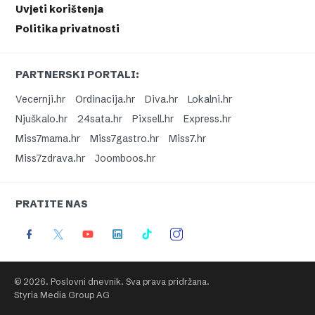
Uvjeti korištenja
Politika privatnosti
PARTNERSKI PORTALI:
Vecernji.hr
Ordinacija.hr
Diva.hr
Lokalni.hr
Njuškalo.hr
24sata.hr
Pixsell.hr
Express.hr
Miss7mama.hr
Miss7gastro.hr
Miss7.hr
Miss7zdrava.hr
Joomboos.hr
PRATITE NAS
© 2026. Poslovni dnevnik. Sva prava pridržana.
Styria Media Group AG