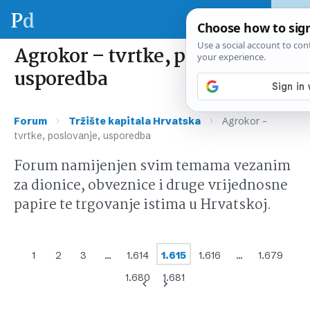
Agrokor – tvrtke, poslovanje,
usporedba
›
›
Forum
Tržište kapitala Hrvatska
Agrokor –
tvrtke, poslovanje, usporedba
Forum namijenjen svim temama vezanim
za dionice, obveznice i druge vrijednosne
papire te trgovanje istima u Hrvatskoj.
1
2
3
…
1.614
1.615
1.616
…
1.679
1.680
1.681