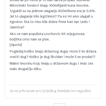
smislu ali po cemu je to bas takva propast sustava?
Mirovinski fondovi imaju 100milijardi kuna imovine.
Izgubili su na jednom ulaganju 800miliona sta je 0.8%.
Jel to ulaganje bilo legitimno? Pa svi mi smo ulagali u
Agrokor. Sta to nisu bile dobre firme kao npr. Ledo i
Jamnica?
Ako ce nam populista Lovrinovic bit stjegonosa
boljitka crno nam se pise.
[/quote]
Pogledaj koliko imaju državnog duga. Hoće li im država
vratiti dug? Koliko je dug likvidan i može li se prodati?
Makni imovinu koju imaju u državnom dugu i imat ces
malo drugačiju sliku.
Ja ne prihvaćam prvi prijedlog Ramljakove nagodbe!