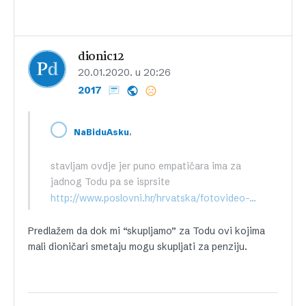
dionic12
20.01.2020. u 20:26
2017
,
NaBiduAsku
stavljam ovdje jer puno empatičara ima za
jadnog Todu pa se isprsite
http://www.poslovni.hr/hrvatska/fotovideo-todoricevima-stize-pomoc-graani-donirali-brasno-tjesteninu-secer-wc-papir-361810
Predlažem da dok mi “skupljamo” za Todu ovi kojima
mali dioničari smetaju mogu skupljati za penziju.