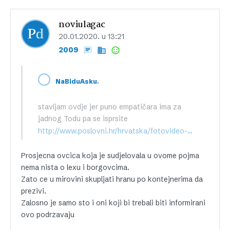
noviulagac
20.01.2020. u 13:21
2009
,
NaBiduAsku
stavljam ovdje jer puno empatičara ima za
jadnog Todu pa se isprsite
http://www.poslovni.hr/hrvatska/fotovideo-todoricevima-stize-pomoc-graani-donirali-brasno-tjesteninu-secer-wc-papir-361810
Prosjecna ovcica koja je sudjelovala u ovome pojma
nema nista o lexu i borgovcima.
Zato ce u mirovini skupljati hranu po kontejnerima da
prezivi.
Zalosno je samo sto i oni koji bi trebali biti informirani
ovo podrzavaju