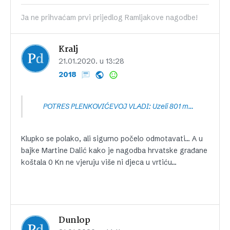
Ja ne prihvaćam prvi prijedlog Ramljakove nagodbe!
Kralj
21.01.2020. u 13:28
2018
POTRES PLENKOVIĆEVOJ VLADI: Uzeli 801 milijuna kuna naših mirovina i sve izgubili
Klupko se polako, ali sigurno počelo odmotavati… A u
bajke Martine Dalić kako je nagodba hrvatske građane
koštala 0 Kn ne vjeruju više ni djeca u vrtiću…
Dunlop