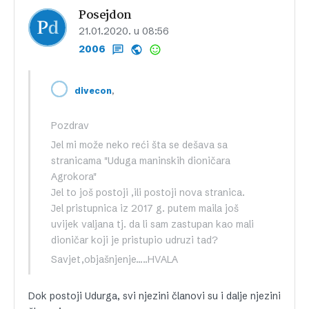
Posejdon
21.01.2020. u 08:56
2006
,
divecon
Pozdrav
Jel mi može neko reći šta se dešava sa
stranicama "Uduga maninskih dioničara
Agrokora"
Jel to još postoji ,ili postoji nova stranica.
Jel pristupnica iz 2017 g. putem maila još
uvijek valjana tj. da li sam zastupan kao mali
dioničar koji je pristupio udruzi tad?
Savjet,objašnjenje…..HVALA
Dok postoji Udurga, svi njezini članovi su i dalje njezini