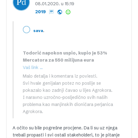
08.01.2020. u 15:19
2019
,
sava
Todorić napokon uspio, kupio je 53%
Mercatora za 550 milijuna eura
Vaš link …
Malo detalja i komentara iz poviesti.
Svi hvale genijalan potez no poslije se
pokazalo kao zadnji čavao u lijes Agrokora.
I naravno uzročno-posljedično svih naših
problema kao manjinskih dioničara perjanica
Agrokora.
A očito su bile pogrešne procjene. Da li su uz njega
trebali propasti i svi ostali stakeholderi, to je pitanje