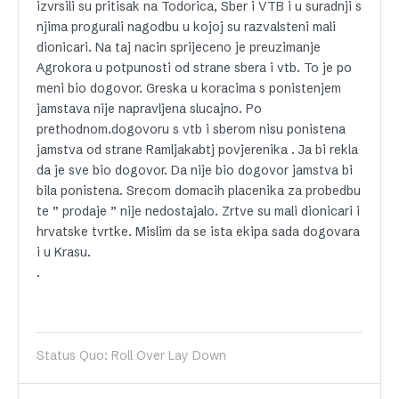
izvrsili su pritisak na Todorica, Sber i VTB i u suradnji s
njima progurali nagodbu u kojoj su razvalsteni mali
dionicari. Na taj nacin sprijeceno je preuzimanje
Agrokora u potpunosti od strane sbera i vtb. To je po
meni bio dogovor. Greska u koracima s ponistenjem
jamstava nije napravljena slucajno. Po
prethodnom.dogovoru s vtb i sberom nisu ponistena
jamstva od strane Ramljakabtj povjerenika . Ja bi rekla
da je sve bio dogovor. Da nije bio dogovor jamstva bi
bila ponistena. Srecom domacih placenika za probedbu
te ” prodaje ” nije nedostajalo. Zrtve su mali dionicari i
hrvatske tvrtke. Mislim da se ista ekipa sada dogovara
i u Krasu.
.
Status Quo: Roll Over Lay Down