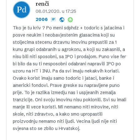
renči
08.01.2020. u 17:25
2006
Tko je tu kriv ? Po meni sdphdz + todoric s jatacima i
posve neukim i neobavjestenim glasacima koji su
stoljecima stecenu drzavnu imovinu prepustili za 1
kunu grupi odabranih u agrokoru, a koji su zakasnili, a
nisu bili niti sposobni, sa IPO i prodajom. Puno vise fer
bi bilo da su ti nesposobni odabrani napravili IPO po
uzoru na HT i INU. Pa da svi imaju nekakvih koriati.
Ovako korist imaju samo todoric i jataci, banke i
americki fondovi. Prave greske su napravljene puno
prije. To je razlika izmedju nas i uspjeanih zemalja
tranzicije. Oni svoju imovinu nisu poklonili. Svi su imali
manje ili vece koristi. Mi nemamo niti mirovine, niti
skole, niti zdravtvo, a kako smo upropastili
proizvodnju nemamo niti ljudi. Vecina ljudi nije niti
svjesna sto se zbilo u Hrvatskoj.