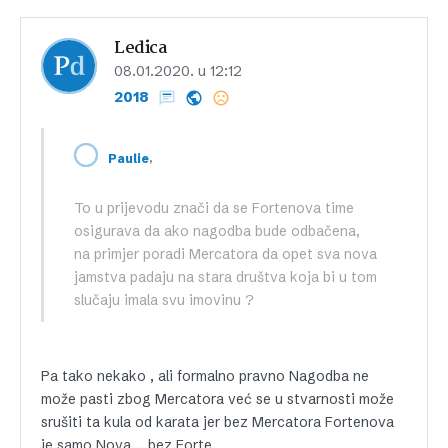
Ledica
08.01.2020. u 12:12
2018
,
Paulie
To u prijevodu znači da se Fortenova time
osigurava da ako nagodba bude odbačena,
na primjer poradi Mercatora da opet sva nova
jamstva padaju na stara društva koja bi u tom
slučaju imala svu imovinu ?
Pa tako nekako , ali formalno pravno Nagodba ne
može pasti zbog Mercatora već se u stvarnosti može
srušiti ta kula od karata jer bez Mercatora Fortenova
je samo Nova…..bez Forte.