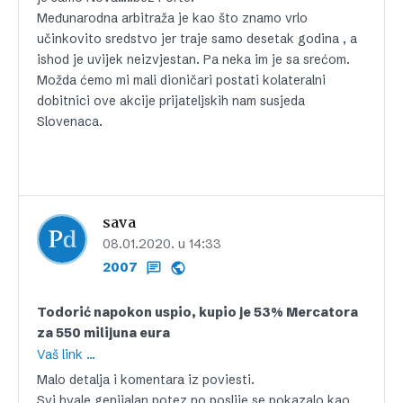
Međunarodna arbitraža je kao što znamo vrlo
učinkovito sredstvo jer traje samo desetak godina , a
ishod je uvijek neizvjestan. Pa neka im je sa srećom.
Možda ćemo mi mali dioničari postati kolateralni
dobitnici ove akcije prijateljskih nam susjeda
Slovenaca.
sava
08.01.2020. u 14:33
2007
Todorić napokon uspio, kupio je 53% Mercatora
za 550 milijuna eura
Vaš link …
Malo detalja i komentara iz poviesti.
Svi hvale genijalan potez no poslije se pokazalo kao