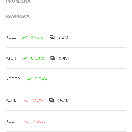
PROMJENA
RASPRAVA
0,79%
7,213
KOEI
0,99%
5,491
ATGR
0,24%
KODT2
-1,16%
14,717
ADPL
-1,56%
KODT