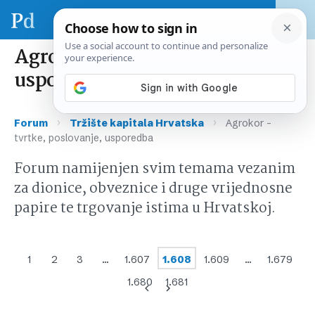
Agrokor – tvrtke, poslovanje,
usporedba
›
›
Forum
Tržište kapitala Hrvatska
Agrokor –
tvrtke, poslovanje, usporedba
Forum namijenjen svim temama vezanim
za dionice, obveznice i druge vrijednosne
papire te trgovanje istima u Hrvatskoj.
1
2
3
…
1.607
1.608
1.609
…
1.679
1.680
1.681