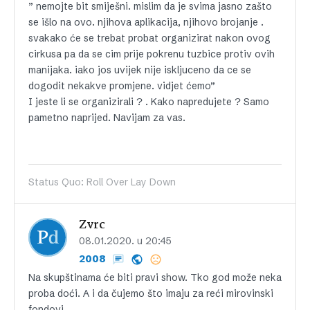
” nemojte bit smiješni. mislim da je svima jasno zašto
se išlo na ovo. njihova aplikacija, njihovo brojanje .
svakako će se trebat probat organizirat nakon ovog
cirkusa pa da se cim prije pokrenu tuzbice protiv ovih
manijaka. iako jos uvijek nije iskljuceno da ce se
dogodit nekakve promjene. vidjet ćemo”
I jeste li se organizirali ? . Kako napredujete ? Samo
pametno naprijed. Navijam za vas.
Status Quo: Roll Over Lay Down
Zvrc
08.01.2020. u 20:45
2008
Na skupštinama će biti pravi show. Tko god može neka
proba doći. A i da čujemo što imaju za reći mirovinski
fondovi.