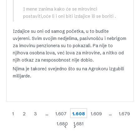
I mene zanima kako će se mirovinci
postaviti,oće li i oni biti izdajice ili se boriti .
Izdajice su oni od samog početka, u to budite
uvjereni. Svim svojim nedjelima, pasivnošću i nebrigom
za imovinu penzionera su to pokazali. Pa nije to
njihova osobna lova, već lova za mirovine, a nitko od
njih otkaz za nesposobnost nije dobio.
Njima je takoreć svejedno što su na Agrokoru izgubili
milijarde.
1
2
3
…
1.607
1.608
1.609
…
1.679
1.680
1.681