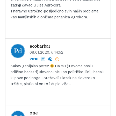
zadnji čavao u lijes Agrokora.
I naravno uzročno-posljedično svih naših problema
kao manjinskih dioničara perjanica Agrokora.
ecobarbar
08.01.2020. u 14:52
2010
Kakav genijalan potez
Da mu (u ovome poslu
prilično bedasti) slovenci nisu po političkoj liniji bacali
klipove pod noge i otežavali ulazak na slovensko
tržište, platio bi on to i duplo više…
one