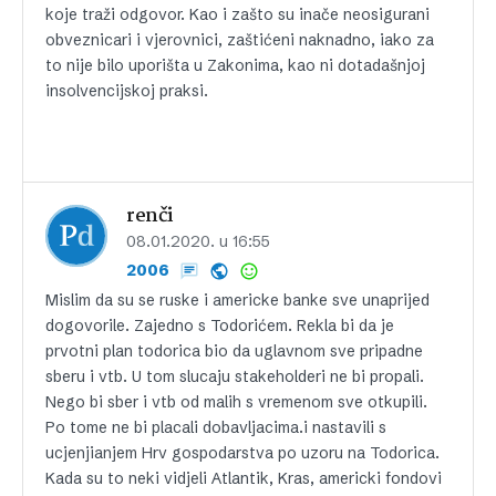
koje traži odgovor. Kao i zašto su inače neosigurani
obveznicari i vjerovnici, zaštićeni naknadno, iako za
to nije bilo uporišta u Zakonima, kao ni dotadašnjoj
insolvencijskoj praksi.
renči
08.01.2020. u 16:55
2006
Mislim da su se ruske i americke banke sve unaprijed
dogovorile. Zajedno s Todorićem. Rekla bi da je
prvotni plan todorica bio da uglavnom sve pripadne
sberu i vtb. U tom slucaju stakeholderi ne bi propali.
Nego bi sber i vtb od malih s vremenom sve otkupili.
Po tome ne bi placali dobavljacima.i nastavili s
ucjenjianjem Hrv gospodarstva po uzoru na Todorica.
Kada su to neki vidjeli Atlantik, Kras, americki fondovi