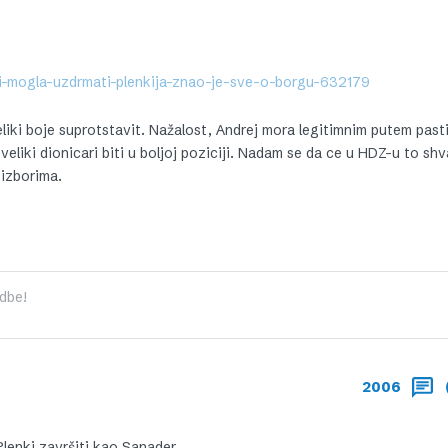
bi-mogla-uzdrmati-plenkija-znao-je-sve-o-borgu-632179
liki boje suprotstavit. Nažalost, Andrej mora legitimnim putem pasti
i veliki dionicari biti u boljoj poziciji. Nadam se da ce u HDZ-u to shv
izborima.
dbe!
2006
Plenki završiti kao Sanader.