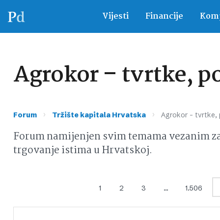
Vijesti
Financije
Komp
Agrokor – tvrtke, p
›
›
Forum
Tržište kapitala Hrvatska
Agrokor – tvrtke,
Forum namijenjen svim temama vezanim za d
trgovanje istima u Hrvatskoj.
1
2
3
…
1.506