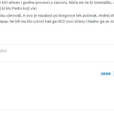
 biti uhicen i godine provesti u zatvoru. Nista me ne bi iznenadilo,
bi bio Pedro koji visi.
isu vjerovali. A ovo je nazalost po borgovce tek početak. Andrej srl
mpas. Ne bih mu bio u kozi kad ga HDZ-ovci stisnu i hladno ga se o
dbe!
2006