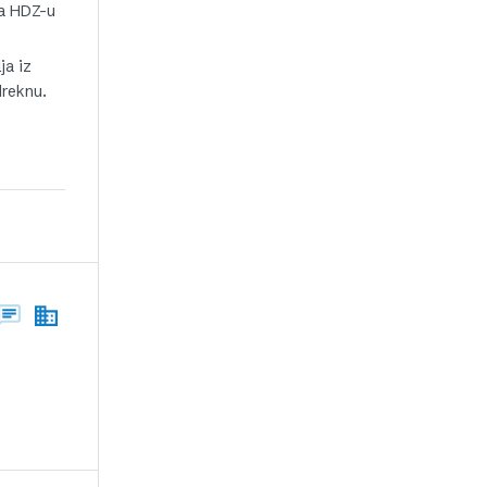
 a HDZ-u
ja iz
dreknu.