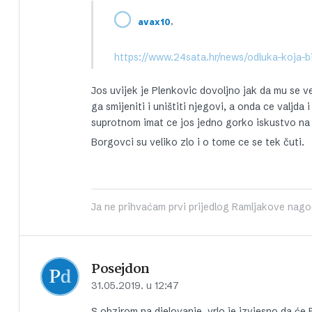
,
avax10
https://www.24sata.hr/news/odluka-koja-
Jos uvijek je Plenkovic dovoljno jak da mu se ve
ga smijeniti i uništiti njegovi, a onda ce valjda 
suprotnom imat ce jos jedno gorko iskustvo na 
Borgovci su veliko zlo i o tome ce se tek čuti.
Ja ne prihvaćam prvi prijedlog Ramljakove nago
Posejdon
31.05.2019. u 12:47
S obzirom na djelovanje, vrlo je izvjesno da će 