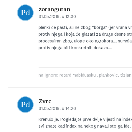
zorangutan
31.05.2019. u 13:30
plenki će pasti, ali ne zbog “borga” (jer vrana
protiv njega i koja će glasati za druge desne s
procesuiran zbog uloge oko agrokora…. sumnjam 
protiv njega biti konkretnih dokaza….
na ignore: retard "nabiduasku", plankovic, tizian, 
Zvrc
31.05.2019. u 14:26
Krenulo je. Pogledajte prve dvije vijesti na inde
svi znate kad index na nekog navali sto ga ide.