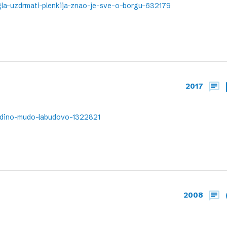
gla-uzdrmati-plenkija-znao-je-sve-o-borgu-632179
2017
jedino-mudo-labudovo-1322821
2008