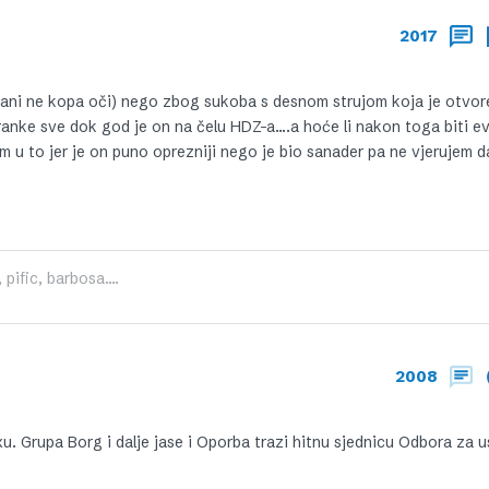
2017
 vrani ne kopa oči) nego zbog sukoba s desnom strujom koja je otvo
tranke sve dok god je on na čelu HDZ-a….a hoće li nakon toga biti e
u to jer je on puno oprezniji nego je bio sanader pa ne vjerujem d
pific, barbosa....
2008
xu. Grupa Borg i dalje jase i Oporba trazi hitnu sjednicu Odbora za u