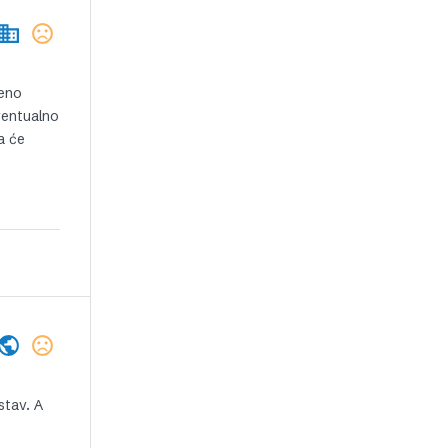
reno
ventualno
a će
stav. A