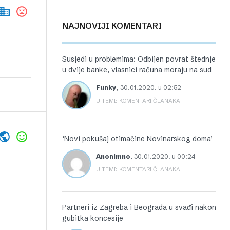
NAJNOVIJI KOMENTARI
Susjedi u problemima: Odbijen povrat štednje
u dvije banke, vlasnici računa moraju na sud
Funky
,
30.01.2020. u 02:52
U TEMI: KOMENTARI ČLANAKA
‘Novi pokušaj otimačine Novinarskog doma’
Anonimno
,
30.01.2020. u 00:24
U TEMI: KOMENTARI ČLANAKA
Partneri iz Zagreba i Beograda u svađi nakon
gubitka koncesije