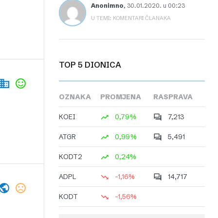
Anonimno
,
30.01.2020. u 00:23
U TEMI: KOMENTARI ČLANAKA
TOP 5 DIONICA
OZNAKA
PROMJENA
RASPRAVA
KOEI
0,79%
7,213
ATGR
0,99%
5,491
KODT2
0,24%
ADPL
-1,16%
14,717
KODT
-1,56%