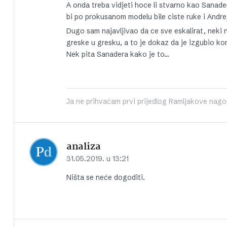
A onda treba vidjeti hoce li stvarno kao Sanader
bi po prokusanom modelu bile ciste ruke i Andrej 
Dugo sam najavljivao da ce sve eskalirat, neki n
greske u gresku, a to je dokaz da je izgubio ko
Nek pita Sanadera kako je to…
Ja ne prihvaćam prvi prijedlog Ramljakove nago
analiza
31.05.2019. u 13:21
Ništa se neće dogoditi.