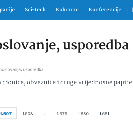
anije
Sci-tech
Kolumne
Konferencije
oslovanje, usporedba
 poslovanje, usporedba
ionice, obveznice i druge vrijednosne papire 
1.507
1.508
…
1.679
1.680
1.681